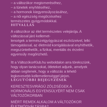
– a változókor megismeréséhez,
– a tünetek enyhítéséhez,
– a hormonok kiegyensúlyozásához,
– a női egészség megőrzéséhez
természetes gyógymódokkal.
HITVALLÁS
A változókor az élet természetes velejárója. A
változással járó kellemet-
lenségek a természetgyógyászat eszközeivel, lelki
támogatással, az életmód korrigálásával enyhíthetők,
megszüntethetők, a fizikai, mentális és érzelmi
egyensúly megőrizhető.
Itt a VáltozókorKlub.hu weboldalon arra törekszünk,
hogy olyan tanácsokat, ötleteket adjunk, amelyek
abban segítenek, hogy a változás a lehető
legkevesebb kellemetlenséggel járjon.
LEGUTÓBBI BEJEGYZÉSEK
KERESZTESVIRÁGÚ ZÖLDSÉGEK A
HORMONÁLIS EGYENSÚLYÉRT NEM CSAK
VÁLTOZÓKORBAN
MIÉRT REMEK ALKALOM A VÁLTOZÓKOR
ÉLETMÓDVÁLTÁSRA?