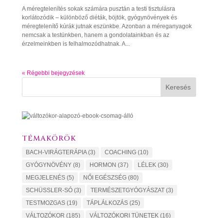
A méregtelenítés sokak számára pusztán a testi tisztulásra
korlátozódik – különböző diéták, böjtök, gyógynövények és
méregtelenítő kúrák jutnak eszünkbe. Azonban a méreganyagok
nemcsak a testünkben, hanem a gondolatainkban és az
érzelmeinkben is felhalmozódhatnak. A...
« Régebbi bejegyzések
Keresés
TÉMAKÖRÖK
BACH-VIRÁGTERÁPIA
(3)
COACHING
(10)
GYÓGYNÖVÉNY
(8)
HORMON
(37)
LÉLEK
(30)
MEGJELENÉS
(5)
NŐI EGÉSZSÉG
(80)
SCHÜSSLER-SÓ
(3)
TERMÉSZETGYÓGYÁSZAT
(3)
TESTMOZGAS
(19)
TÁPLÁLKOZÁS
(25)
VÁLTOZÓKOR
(185)
VÁLTOZÓKORI TÜNETEK
(16)