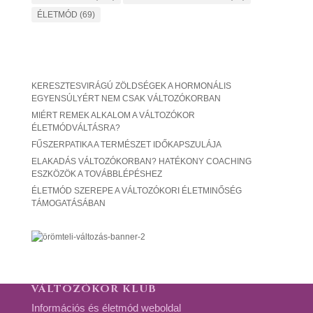
ÉLETMÓD
(69)
KERESZTESVIRÁGÚ ZÖLDSÉGEK A HORMONÁLIS
EGYENSÚLYÉRT NEM CSAK VÁLTOZÓKORBAN
MIÉRT REMEK ALKALOM A VÁLTOZÓKOR
ÉLETMÓDVÁLTÁSRA?
FŰSZERPATIKA A TERMÉSZET IDŐKAPSZULÁJA
ELAKADÁS VÁLTOZÓKORBAN? HATÉKONY COACHING
ESZKÖZÖK A TOVÁBBLÉPÉSHEZ
ÉLETMÓD SZEREPE A VÁLTOZÓKORI ÉLETMINŐSÉG
TÁMOGATÁSÁBAN
VÁLTOZÓKOR KLUB
Információs és életmód weboldal