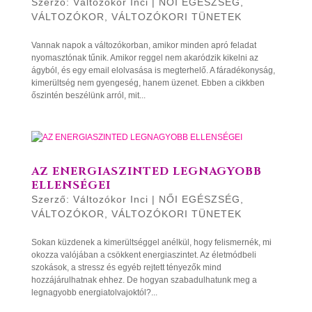
Szerző:
Változókor Inci
|
NŐI EGÉSZSÉG
,
VÁLTOZÓKOR
,
VÁLTOZÓKORI TÜNETEK
Vannak napok a változókorban, amikor minden apró feladat
nyomasztónak tűnik. Amikor reggel nem akaródzik kikelni az
ágyból, és egy email elolvasása is megterhelő. A fáradékonyság,
kimerültség nem gyengeség, hanem üzenet. Ebben a cikkben
őszintén beszélünk arról, mit...
AZ ENERGIASZINTED LEGNAGYOBB
ELLENSÉGEI
Szerző:
Változókor Inci
|
NŐI EGÉSZSÉG
,
VÁLTOZÓKOR
,
VÁLTOZÓKORI TÜNETEK
Sokan küzdenek a kimerültséggel anélkül, hogy felismernék, mi
okozza valójában a csökkent energiaszintet. Az életmódbeli
szokások, a stressz és egyéb rejtett tényezők mind
hozzájárulhatnak ehhez. De hogyan szabadulhatunk meg a
legnagyobb energiatolvajoktól?...