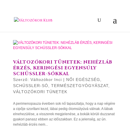
VÁLTOZÓKORI TÜNETEK: NEHÉZLÁB
ÉRZÉS, KERINGÉSI EGYENSÚLY
SCHÜSSLER-SÓKKAL
Szerző:
Változókor Inci
|
NŐI EGÉSZSÉG
,
SCHÜSSLER-SÓ
,
TERMÉSZETGYÓGYÁSZAT
,
VÁLTOZÓKORI TÜNETEK
A perimenopauza éveiben sok nő tapasztalja, hogy a nap végére
a cipője szorítani kezd, lábai pedig ólomsúlyúvá válnak. A lábak
elnehezülése, a visszerek megjelenése, a bokák körüli duzzanat
gyakori panasz ebben az időszakban. Ez a jelenség, az ún.
nehézláb érzés nem...