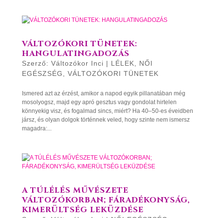
VÁLTOZÓKORI TÜNETEK:
HANGULATINGADOZÁS
Szerző:
Változókor Inci
|
LÉLEK
,
NŐI
EGÉSZSÉG
,
VÁLTOZÓKORI TÜNETEK
Ismered azt az érzést, amikor a napod egyik pillanatában még
mosolyogsz, majd egy apró gesztus vagy gondolat hirtelen
könnyekig visz, és fogalmad sincs, miért? Ha 40–50-es éveidben
jársz, és olyan dolgok történnek veled, hogy szinte nem ismersz
magadra:...
A TÚLÉLÉS MŰVÉSZETE
VÁLTOZÓKORBAN; FÁRADÉKONYSÁG,
KIMERÜLTSÉG LEKÜZDÉSE