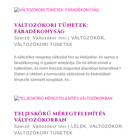
VÁLTOZÓKORI TÜNETEK:
FÁRADÉKONYSÁG
Szerző:
Változókor Inci
|
VÁLTOZÓKOR
,
VÁLTOZÓKORI TÜNETEK
A változókor rengeteg változást hoz az életünkbe, és sajnos a
fáradékonyság is gyakori velejárója. De mi állhat ennek a
hátterében, és miért érezzük magunkat állandóan kimerültnek?
Ebben a cikkben a hormonális változások és életmódbeli
tényezők szerepét vizsgáljuk, és...
TELJESKÖRŰ MÉREGTELENÍTÉS
VÁLTOZÓKORBAN
Szerző:
Változókor Inci
|
LÉLEK
,
VÁLTOZÓKOR
,
VÁLTOZÓKORI TÜNETEK