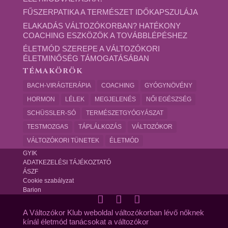
FŰSZERPATIKA A TERMÉSZET IDŐKAPSZULÁJA
ELAKADÁS VÁLTOZÓKORBAN? HATÉKONY
COACHING ESZKÖZÖK A TOVÁBBLÉPÉSHEZ
ÉLETMÓD SZEREPE A VÁLTOZÓKORI
ÉLETMINŐSÉG TÁMOGATÁSÁBAN
TÉMAKÖRÖK
BACH-VIRÁGTERÁPIA
COACHING
GYÓGYNÖVÉNY
HORMON
LÉLEK
MEGJELENÉS
NŐI EGÉSZSÉG
SCHÜSSLER-SÓ
TERMÉSZETGYÓGYÁSZAT
TESTMOZGAS
TÁPLÁLKOZÁS
VÁLTOZÓKOR
VÁLTOZÓKORI TÜNETEK
ÉLETMÓD
GYIK
ADATKEZELÉSI TÁJÉKOZTATÓ
ÁSZF
Cookie szabályzat
Barion
A Változókor Klub weboldal változókorban lévő nőknek
kínál életmód tanácsokat a változókor