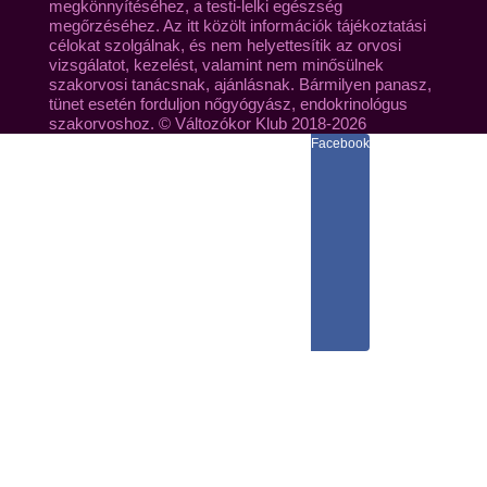
megkönnyítéséhez, a testi-lelki egészség
megőrzéséhez. Az itt közölt információk tájékoztatási
célokat szolgálnak, és nem helyettesítik az orvosi
vizsgálatot, kezelést, valamint nem minősülnek
szakorvosi tanácsnak, ajánlásnak. Bármilyen panasz,
tünet esetén forduljon nőgyógyász, endokrinológus
szakorvoshoz. © Változókor Klub 2018-2026
Facebook