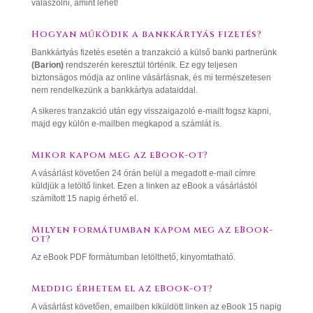
válaszolni, amint lehet!
Hogyan működik a bankkártyás fizetés?
Bankkártyás fizetés esetén a tranzakció a külső banki partnerünk
(Barion)
rendszerén keresztül történik. Ez egy teljesen
biztonságos módja az online vásárlásnak, és mi természetesen
nem rendelkezünk a bankkártya adataiddal.
A sikeres tranzakció után egy visszaigazoló e-mailt fogsz kapni,
majd egy külön e-mailben megkapod a számlát is.
Mikor kapom meg az eBook-ot?
A vásárlást követően 24 órán belül a megadott e-mail címre
küldjük a letöltő linket. Ezen a linken az eBook a vásárlástól
számított 15 napig érhető el.
Milyen formátumban kapom meg az eBook-
ot?
Az eBook PDF formátumban letölthető, kinyomtatható.
Meddig érhetem el az eBook-ot?
A vásárlást követően, emailben kiküldött linken az eBook 15 napig