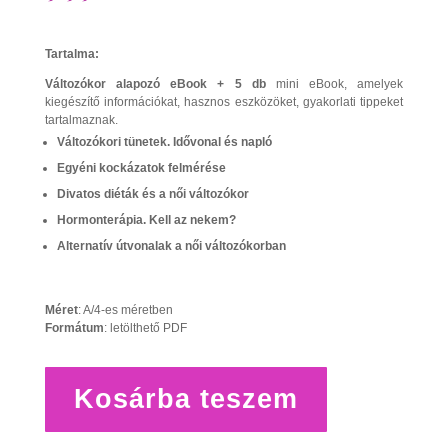
Tartalma:
Változókor alapozó eBoo
k + 5 db
mini eBook, amelyek
kiegészítő információkat, hasznos eszközöket, gyakorlati tippeket
tartalmaznak.
Változókori tünetek. Idővonal és napló
Egyéni kockázatok felmérése
Divatos diéták és a női változókor
Hormonterápia. Kell az nekem?
Alternatív útvonalak a női változókorban
Méret
: A/4-es méretben
Formátum
: letölthető PDF
Változókor
Kosárba teszem
alapozó
eBook
csomag
mennyiség