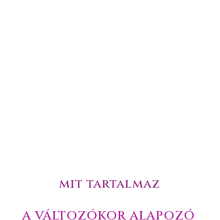
Éppen változókorban vagy
és megoldásokat keresel a tünetek
enyhítésére.
Már túl vagy a menopauzán,
és fontos számodra az egészséged
megőrzése.
mit tartalmaz
A VÁLTOZÓKOR ALAPOZÓ