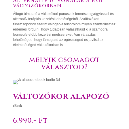
Alternatív útvonalak a női
változókorban
Átfogó útmutató a változókori panaszok természetgyógyászati és
alternatív terápiás kezelési lehetőségeiről. A változókori
tünetcsoportok szerint válogatva felsorolom milyen szakterülethez
érdemes fordulni, hogy tudatosan választhasd ki a számodra
legmegfelelőbb kezelési módszereket. Van választási
lehetőséged, hogy támogasd az egészséged és javítsd az
életminőséged változókorban is.
melyik csomagot
választod?
VÁLTOZÓKOR ALAPOZÓ
eBook
6.990.- Ft