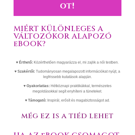
ot!
MIÉRT KÜLÖNLEGES A
VÁLTOZÓKOR ALAPOZÓ
eBOOK?
♥
Érthető:
Közérthetően magyarázza el, mi zajlik a női testben.
♥
Szakértői:
Tudományosan megalapozott információkat nyújt, a
legfrissebb kutatások alapján.
♥
Gyakorlatias:
Hétköznapi praktikákkal, természetes
megoldásokkal segít enyhíteni a tüneteket.
♥
Támogató:
Inspirál, erősít és magabiztosságot ad.
még ez is a tiéd lehet