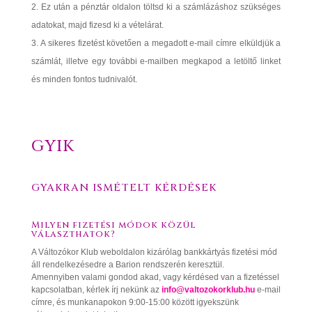
Ez után a pénztár oldalon töltsd ki a számlázáshoz szükséges
adatokat, majd fizesd ki a vételárat.
A sikeres fizetést követően a megadott e-mail címre elküldjük a
számlát, illetve egy további e-mailben megkapod a letöltő linket
és minden fontos tudnivalót.
GYIK
GYAKRAN ISMÉTELT KÉRDÉSEK
Milyen fizetési módok közül
választhatok?
A Változókor Klub weboldalon kizárólag bankkártyás fizetési mód
áll rendelkezésedre a Barion rendszerén keresztül.
Amennyiben valami gondod akad, vagy kérdésed van a fizetéssel
kapcsolatban, kérlek írj nekünk az
info@valtozokorklub.hu
e-mail
címre, és munkanapokon 9:00-15:00 között igyekszünk