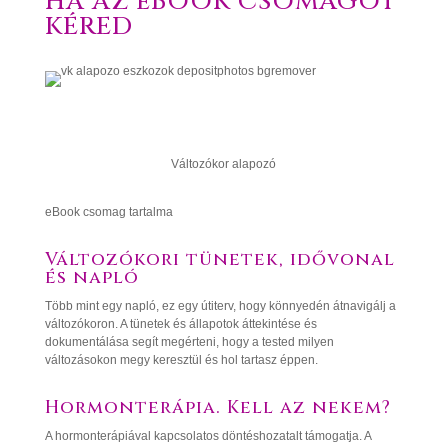
HA AZ eBOOK CSOMAGOT
KÉRED
Változókor alapozó
eBook csomag tartalma
Változókori tünetek, idővonal
és napló
Több mint egy napló, ez egy útiterv, hogy könnyedén átnavigálj a
változókoron. A tünetek és állapotok áttekintése és
dokumentálása segít megérteni, hogy a tested milyen
változásokon megy keresztül és hol tartasz éppen.
Hormonterápia. Kell az nekem?
A hormonterápiával kapcsolatos döntéshozatalt támogatja. A