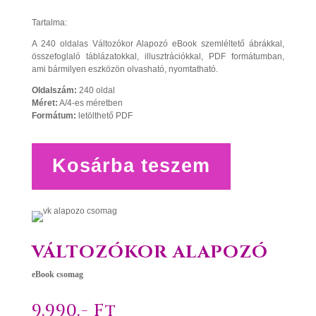
Tartalma:
A 240 oldalas Változókor Alapozó eBook szemléltető ábrákkal,
összefoglaló táblázatokkal, illusztrációkkal, PDF formátumban,
ami bármilyen eszközön olvasható, nyomtatható.
Oldalszám:
240 oldal
Méret:
A/4-es méretben
Formátum:
letölthető PDF
Változókor
Kosárba teszem
alapozó
eBook
mennyiség
VÁLTOZÓKOR ALAPOZÓ
eBook csomag
9.990.- Ft