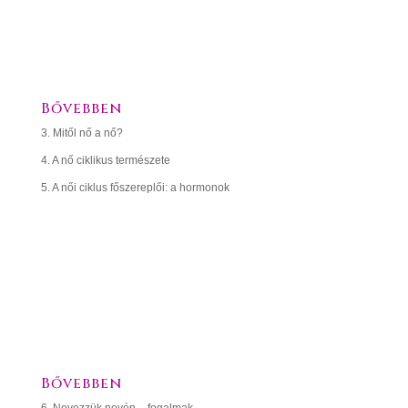
RÉSZ
EGY KIS BIOLÓGIA
Bővebben
3. Mitől nő a nő?
4. A nő ciklikus természete
5. A női ciklus főszereplői: a hormonok
03
RÉSZ
VÁLTOZÓKOR 1X1
Bővebben