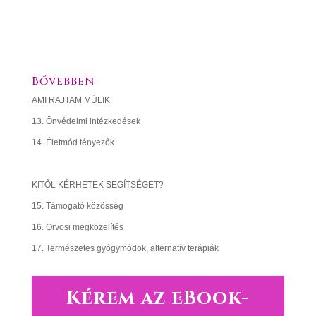
LEHETSÉGES MEGOLDÁSOK
Bővebben
AMI RAJTAM MÚLIK
13. Önvédelmi intézkedések
14. Életmód tényezők
KITŐL KÉRHETEK SEGÍTSÉGET?
15. Támogató közösség
16. Orvosi megközelítés
17. Természetes gyógymódok, alternatív terápiák
Kérem az eBook-