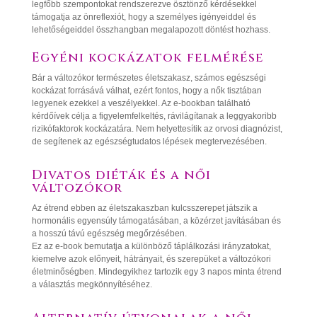
legfőbb szempontokat rendszerezve ösztönző kérdésekkel
támogatja az önreflexiót, hogy a személyes igényeiddel és
lehetőségeiddel összhangban megalapozott döntést hozhass.
Egyéni kockázatok felmérése
Bár a változókor természetes életszakasz, számos egészségi
kockázat forrásává válhat, ezért fontos, hogy a nők tisztában
legyenek ezekkel a veszélyekkel. Az e-bookban található
kérdőívek célja a figyelemfelkeltés, rávilágítanak a leggyakoribb
rizikófaktorok kockázatára. Nem helyettesítik az orvosi diagnózist,
de segítenek az egészségtudatos lépések megtervezésében.
Divatos diéták és a női
változókor
Az étrend ebben az életszakaszban kulcsszerepet játszik a
hormonális egyensúly támogatásában, a közérzet javításában és
a hosszú távú egészség megőrzésében.
Ez az e-book bemutatja a különböző táplálkozási irányzatokat,
kiemelve azok előnyeit, hátrányait, és szerepüket a változókori
életminőségben. Mindegyikhez tartozik egy 3 napos minta étrend
a választás megkönnyítéséhez.