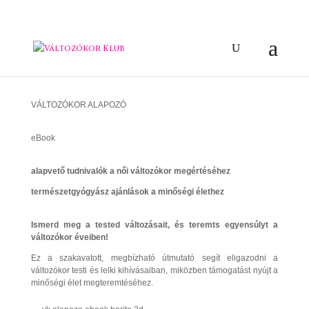
NŐI EGÉSZSÉG, ÉLETMÓD
VÁLTOZÓKOR ALAPOZÓ
eBook
alapvető tudnivalók a női változókor megértéséhez
természetgyógyász ajánlások a minőségi élethez
Ismerd meg a tested változásait, és teremts egyensúlyt a
változókor éveiben!
Ez a szakavatott, megbízható útmutató segít eligazodni a
változókor testi és lelki kihívásaiban, miközben támogatást nyújt a
minőségi élet megteremtéséhez.