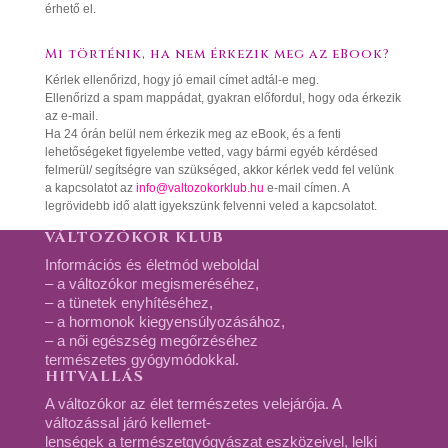
érhető el.
Mi történik, ha nem érkezik meg az eBook?
Kérlek ellenőrizd, hogy jó email címet adtál-e meg.
Ellenőrizd a spam mappádat, gyakran előfordul, hogy oda érkezik
az e-mail.
Ha 24 órán belül nem érkezik meg az eBook, és a fenti
lehetőségeket figyelembe vetted, vagy bármi egyéb kérdésed
felmerül/ segítségre van szükséged, akkor kérlek vedd fel velünk
a kapcsolatot az
info@valtozokorklub.hu
e-mail címen. A
legrövidebb idő alatt igyekszünk felvenni veled a kapcsolatot.
VÁLTOZÓKOR KLUB
Információs és életmód weboldal
– a változókor megismeréséhez,
– a tünetek enyhítéséhez,
– a hormonok kiegyensúlyozásához,
– a női egészség megőrzéséhez
természetes gyógymódokkal.
HITVALLÁS
A változókor az élet természetes velejárója. A
változással járó kellemet-
lenségek a természetgyógyászat eszközeivel, lelki