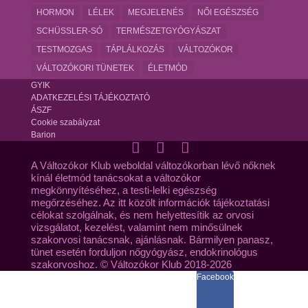
HORMON
LÉLEK
MEGJELENÉS
NŐI EGÉSZSÉG
SCHÜSSLER-SÓ
TERMÉSZETGYÓGYÁSZAT
TESTMOZGAS
TÁPLÁLKOZÁS
VÁLTOZÓKOR
VÁLTOZÓKORI TÜNETEK
ÉLETMÓD
GYIK
ADATKEZELÉSI TÁJÉKOZTATÓ
ÁSZF
Cookie szabályzat
Barion
A Változókor Klub weboldal változókorban lévő nőknek
kínál életmód tanácsokat a változókor
megkönnyítéséhez, a testi-lelki egészség
megőrzéséhez. Az itt közölt információk tájékoztatási
célokat szolgálnak, és nem helyettesítik az orvosi
vizsgálatot, kezelést, valamint nem minősülnek
szakorvosi tanácsnak, ajánlásnak. Bármilyen panasz,
tünet esetén forduljon nőgyógyász, endokrinológus
szakorvoshoz. © Változókor Klub 2018-2026
Facebook