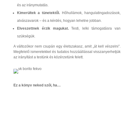
és az iránymutatás.
Kimerültek a tünetektől.
Hőhullámok, hangulatingadozások,
alvászavarok – és a kérdés, hogyan lehetne jobban.
Elveszettnek érzik magukat.
Testi, lelki támogatásra van
szükségük.
A változókor nem csupán egy életszakasz, amit „át kell vészelni”.
Megfelelő ismeretekkel és tudatos hozzáállással visszanyerhetjük
az irányítást a testünk és közérzetünk felett.
Ez a könyv neked szól, ha…
Elmúltál 35 éves
és egészségtudatos szemlélettel szeretnél
felkészülni a változókorra.