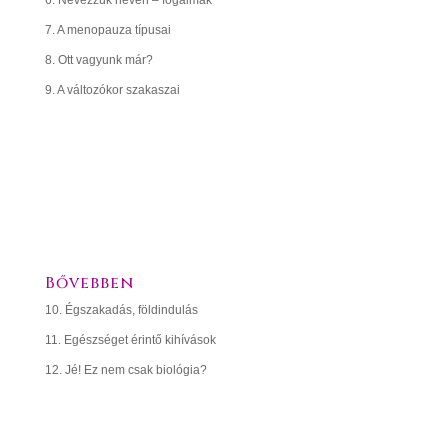
6. Nevezzük nevén – fogalmak
7. A menopauza típusai
8. Ott vagyunk már?
9. A változókor szakaszai
04
RÉSZ
PROBLÉMÁK
Bővebben
10. Égszakadás, földindulás
11. Egészséget érintő kihívások
12. Jé! Ez nem csak biológia?
05
RÉSZ