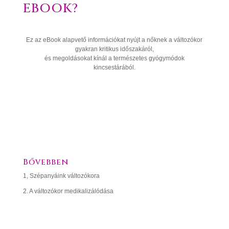
EBOOK?
Ez az eBook alapvető információkat nyújt a nőknek a változókor
gyakran kritikus időszakáról,
és megoldásokat kínál a természetes gyógymódok
kincsestárából.
01
RÉSZ
A VÁLTOZÓKOR HISTÓRIÁJA
Bővebben
1, Szépanyáink változókora
2. A változókor medikalizálódása
02