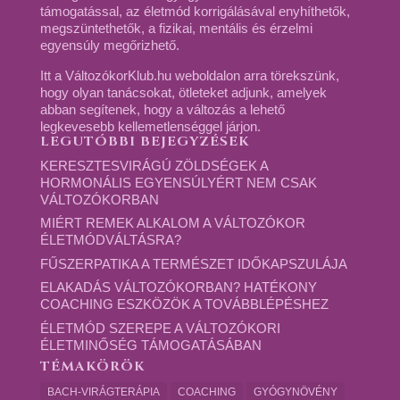
támogatással, az életmód korrigálásával enyhíthetők,
megszüntethetők, a fizikai, mentális és érzelmi
egyensúly megőrizhető.
Itt a VáltozókorKlub.hu weboldalon arra törekszünk,
hogy olyan tanácsokat, ötleteket adjunk, amelyek
abban segítenek, hogy a változás a lehető
legkevesebb kellemetlenséggel járjon.
LEGUTÓBBI BEJEGYZÉSEK
KERESZTESVIRÁGÚ ZÖLDSÉGEK A
HORMONÁLIS EGYENSÚLYÉRT NEM CSAK
VÁLTOZÓKORBAN
MIÉRT REMEK ALKALOM A VÁLTOZÓKOR
ÉLETMÓDVÁLTÁSRA?
FŰSZERPATIKA A TERMÉSZET IDŐKAPSZULÁJA
ELAKADÁS VÁLTOZÓKORBAN? HATÉKONY
COACHING ESZKÖZÖK A TOVÁBBLÉPÉSHEZ
ÉLETMÓD SZEREPE A VÁLTOZÓKORI
ÉLETMINŐSÉG TÁMOGATÁSÁBAN
TÉMAKÖRÖK
BACH-VIRÁGTERÁPIA
COACHING
GYÓGYNÖVÉNY