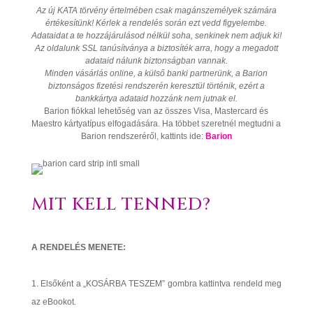
Az új KATA törvény értelmében csak magánszemélyek számára
értékesítünk! Kérlek a rendelés során ezt vedd figyelembe.
Adataidat a te hozzájárulásod nélkül soha, senkinek nem adjuk ki!
Az oldalunk SSL tanúsítványa a biztosíték arra, hogy a megadott
adataid nálunk biztonságban vannak.
Minden vásárlás online, a külső banki partnerünk, a Barion
biztonságos fizetési rendszerén keresztül történik, ezért a
bankkártya adataid hozzánk nem jutnak el.
Barion fiókkal lehetőség van az összes Visa, Mastercard és
Maestro kártyatípus elfogadására. Ha többet szeretnél megtudni a
Barion rendszeréről, kattints ide:
Barion
MIT KELL TENNED?
A RENDELÉS MENETE:
Elsőként a „KOSÁRBA TESZEM” gombra kattintva rendeld meg
az eBookot.