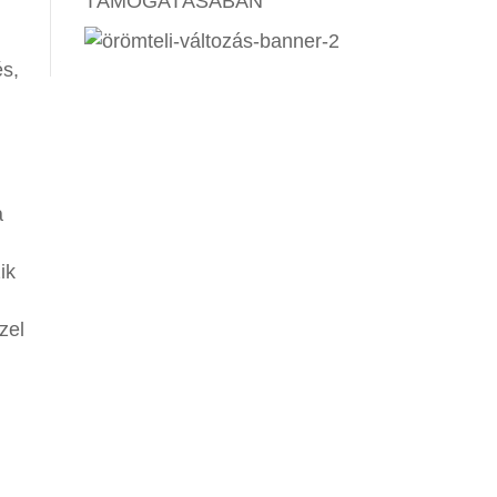
TÁMOGATÁSÁBAN
és,
a
ik
zel