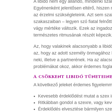
A libidó nem egy állandó, mindenki s
Egyénenként jelentősen eltérő, hisze
az érzelmi szükségleteink. Azt sem sza
szakaszaiban – legyen szó fiatal felnőtt
vágy mértéke változik. Ezek az ingado
természetes ritmusának részét képezik
Az, hogy valakinek alacsonyabb a libi
az, hogy az adott személy önmagához k
neki, illetve a partnerének. Ha az alacs
problémákat okoz, akkor érdemes foglal
A csökkent libidó tüneteine
A következő jeleket érdemes figyelemme
Kevesebb érdeklődést mutat a szex 
Ritkábban gondol a szexre, vagy kev
Érdeklődés elvesztése bármilyen szex