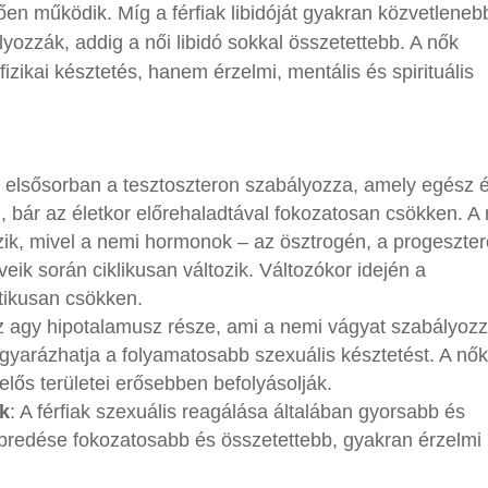
rően működik. Míg a férfiak libidóját gyakran közvetleneb
yozzák, addig a női libidó sokkal összetettebb. A nők
zikai késztetés, hanem érzelmi, mentális és spirituális
óját elsősorban a tesztoszteron szabályozza, amely egész 
, bár az életkor előrehaladtával fokozatosan csökken. A
zik, mivel a nemi hormonok – az ösztrogén, a progeszte
eik során ciklikusan változik. Változókor idején a
tikusan csökken.
 az agy hipotalamusz része, ami a nemi vágyat szabályozz
gyarázhatja a folyamatosabb szexuális késztetést. A nők
elős területei erősebben befolyásolják.
ok
: A férfiak szexuális reagálása általában gyorsabb és
ébredése fokozatosabb és összetettebb, gyakran érzelmi