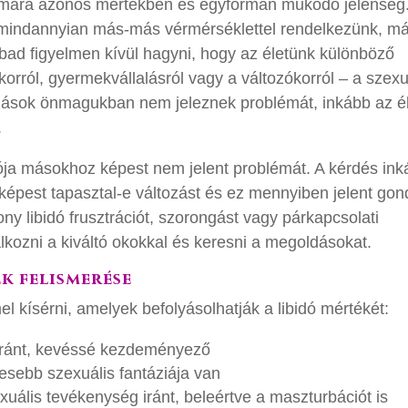
zámára azonos mértékben és egyformán működő jelenség
n mindannyian más-más vérmérséklettel rendelkezünk, m
bad figyelmen kívül hagyni, hogy az életünk különböző
korról, gyermekvállalásról vagy a változókorról – a szexu
zások önmagukban nem jeleznek problémát, inkább az é
.
dója másokhoz képest nem jelent problémát. A kérdés in
épest tapasztal-e változást és ez mennyiben jelent gon
ony libidó frusztrációt, szorongást vagy párkapcsolati
kozni a kiváltó okokkal és keresni a megoldásokat.
k felismerése
l kísérni, amelyek befolyásolhatják a libidó mértékét:
iránt, kevéssé kezdeményező
esebb szexuális fantáziája van
uális tevékenység iránt, beleértve a maszturbációt is