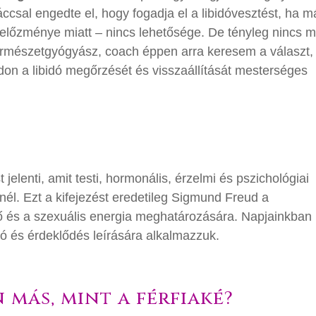
ccsal engedte el, hogy fogadja el a libidóvesztést, ha m
előzménye miatt – nincs lehetősége. De tényleg nincs 
rmészetgyógyász, coach éppen arra keresem a választ,
n a libidó megőrzését és visszaállítását mesterséges
 jelenti, amit testi, hormonális, érzelmi és pszichológiai
él. Ezt a kifejezést eredetileg Sigmund Freud a
rő és a szexuális energia meghatározására. Napjainkban
ió és érdeklődés leírására alkalmazzuk.
en más, mint a férfiaké?