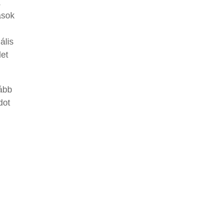
.
ások
ális
let
kább
dot