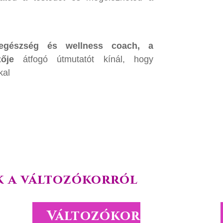
 egészség és wellness coach, a
ője
átfogó útmutatót kínál, hogy
kal
k a változókorról
Változókor