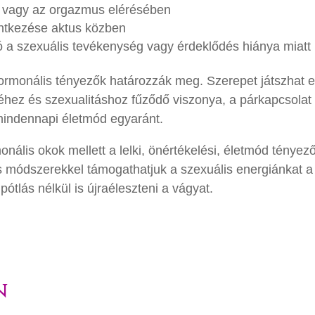
 vagy az orgazmus elérésében
entkezése aktus közben
ó a szexuális tevékenység vagy érdeklődés hiánya miatt
ormonális tényezők határozzák meg. Szerepet játszhat 
éhez és szexualitáshoz fűződő viszonya, a párkapcsolat
 mindennapi életmód egyaránt.
ális okok mellett a lelki, önértékelési, életmód tényező
s módszerekkel támogathatjuk a szexuális energiánkat a
tlás nélkül is újraéleszteni a vágyat.
n