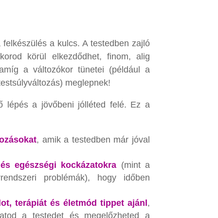
felkészülés a kulcs. A testedben zajló
orod körül elkezdődhet, finom, alig
amíg a változókor tünetei (például a
testsúlyváltozás) meglepnek!
 lépés a jövőbeni jólléted felé. Ez a
tozásokat
, amik a testedben már jóval
 és egészségi kockázatokra
(mint a
rrendszeri problémák), hogy időben
, terápiát és életmód tippet ajánl
,
atod a testedet és megelőzheted a