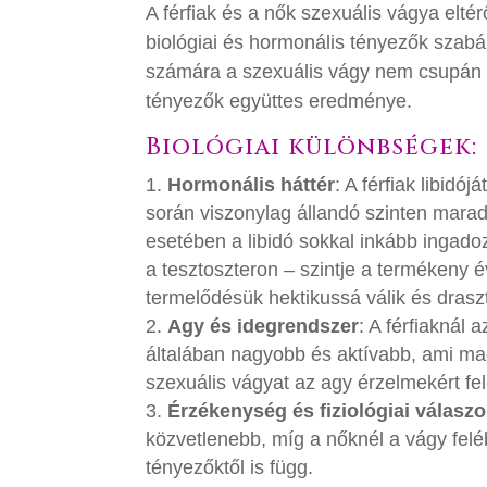
A férfiak és a nők szexuális vágya elté
biológiai és hormonális tényezők szabál
számára a szexuális vágy nem csupán fi
tényezők együttes eredménye.
Biológiai különbségek:
Hormonális háttér
: A férfiak libid
során viszonylag állandó szinten marad
esetében a libidó sokkal inkább ingado
a tesztoszteron – szintje a termékeny év
termelődésük hektikussá válik és drasz
Agy és idegrendszer
: A férfiaknál
általában nagyobb és aktívabb, ami ma
szexuális vágyat az agy érzelmekért fel
Érzékenység és fiziológiai válasz
közvetlenebb, míg a nőknél a vágy fel
tényezőktől is függ.