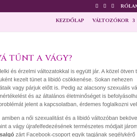
RÓLA
KEZDŐLAP
VÁLTOZÓKOR
Á TŰNT A VÁGY?
lki és érzelmi változatokkal is együtt jár. A közel ötven 
uként kezelt tünet a libidó csökkenése. Sokan nehezen
taik vagy párjuk előtt is. Pedig az alacsony szexuális v
rtékelést és az általános életminőséget is befolyásolha
problémát jelent a kapcsolatban, érdemes foglalkozni vel
a, amiben a női szexualitást és a libidó változóban beköv
int a vágy újrafelfedezésének természetes módjait járo
rsalgó
zárt Facebook-csoport egyik tagjának segélykérő