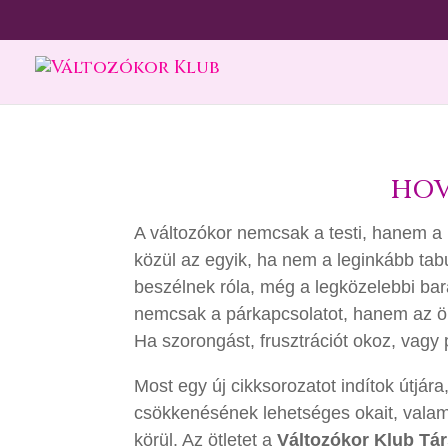
HOV
A változókor nemcsak a testi, hanem a le
közül az egyik, ha nem a leginkább tab
beszélnek róla, még a legközelebbi bará
nemcsak a párkapcsolatot, hanem az öné
Ha szorongást, frusztrációt okoz, vagy 
Most egy új cikksorozatot indítok útjár
csökkenésének lehetséges okait, valam
körül. Az ötletet a
Változókor Klub Tá