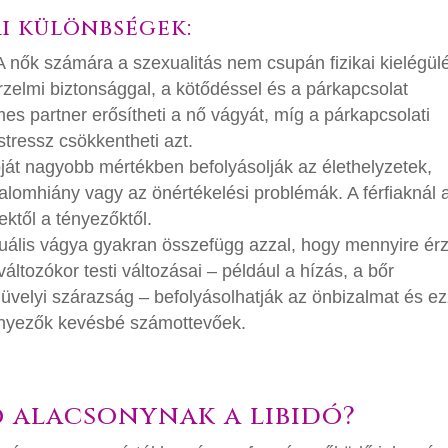
ai különbségek:
 A nők számára a szexualitás nem csupán fizikai kielégül
zelmi biztonsággal, a kötődéssel és a párkapcsolat
mes partner erősítheti a nő vágyát, míg a párkapcsolati
tressz csökkentheti azt.
dóját nagyobb mértékben befolyásolják az élethelyzetek,
zalomhiány vagy az önértékelési problémák. A férfiaknál 
ktől a tényezőktől.
xuális vágya gyakran összefügg azzal, hogy mennyire érz
ltozókor testi változásai – például a hízás, a bőr
elyi szárazság – befolyásolhatják az önbizalmat és ez
a tényezők kevésbé számottevőek.
ő alacsonynak a libidó?