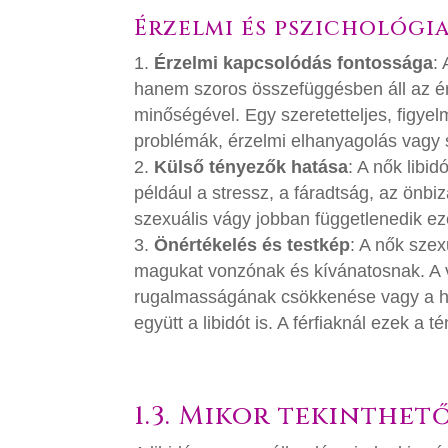
Érzelmi és pszichológi
Érzelmi kapcsolódás fontossága
:
hanem szoros összefüggésben áll az ér
minőségével. Egy szeretetteljes, figyel
problémák, érzelmi elhanyagolás vagy s
Külső tényezők hatása
: A nők libi
például a stressz, a fáradtság, az önbi
szexuális vágy jobban függetlenedik eze
Önértékelés és testkép
: A nők sze
magukat vonzónak és kívánatosnak. A vá
rugalmasságának csökkenése vagy a hüv
együtt a libidót is. A férfiaknál ezek 
1.3. Mikor tekinthet