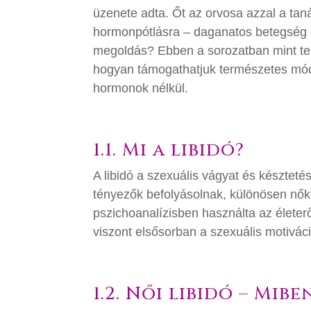
üzenete adta. Őt az orvosa azzal a taná
hormonpótlásra – daganatos betegség 
megoldás? Ebben a sorozatban mint te
hogyan támogathatjuk természetes módo
hormonok nélkül.
1.1. Mi a libidó?
A libidó a szexuális vágyat és késztetést
tényezők befolyásolnak, különösen nőkn
pszichoanalízisben használta az élete
viszont elsősorban a szexuális motivác
1.2. Női libidó – Mib