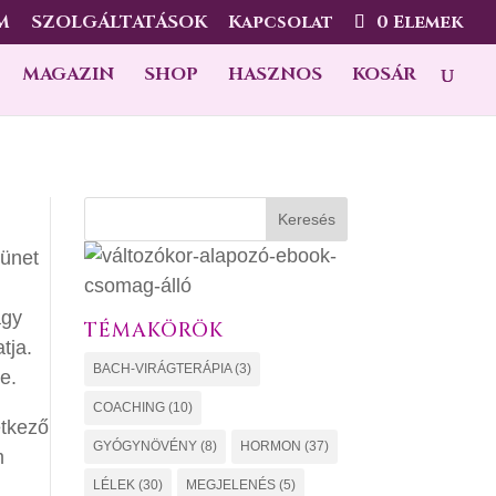
M
SZOLGÁLTATÁSOK
Kapcsolat
0 Elemek
MAGAZIN
SHOP
HASZNOS
KOSÁR
Keresés
tünet
ágy
TÉMAKÖRÖK
tja.
BACH-VIRÁGTERÁPIA
(3)
e.
COACHING
(10)
etkező
GYÓGYNÖVÉNY
(8)
HORMON
(37)
m
LÉLEK
(30)
MEGJELENÉS
(5)