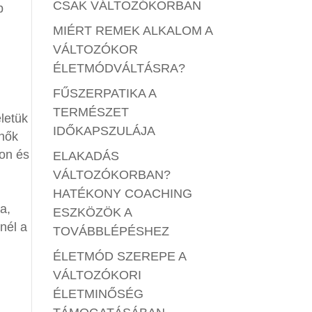
CSAK VÁLTOZÓKORBAN
b
MIÉRT REMEK ALKALOM A
VÁLTOZÓKOR
ÉLETMÓDVÁLTÁSRA?
FŰSZERPATIKA A
TERMÉSZET
életük
IDŐKAPSZULÁJA
 nők
ron és
ELAKADÁS
VÁLTOZÓKORBAN?
HATÉKONY COACHING
a,
ESZKÖZÖK A
nél a
TOVÁBBLÉPÉSHEZ
ÉLETMÓD SZEREPE A
VÁLTOZÓKORI
ÉLETMINŐSÉG