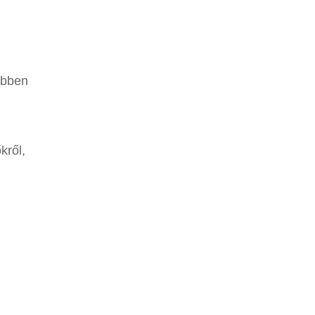
ebben
kről,