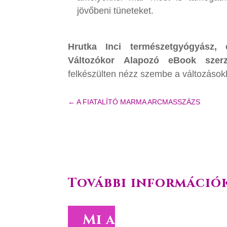
jövőbeni tüneteket.
Hrutka Inci természetgyógyász,
Változókor Alapozó eBook szerz
felkészülten nézz szembe a változások
←
A FIATALÍTÓ MARMA ARCMASSZÁZS
További információ
Mi a