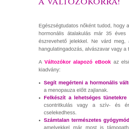
a változókorra!
Egészségtudatos nőként tudod, hogy a 
hormonális átalakulás már 35 éves k
észrevehető jelekkel. Ne várd meg, 
hangulatingadozás, alvászavar vagy a 
A
Változókor alapozó eBook
az első
kiadvány:
Segít megérteni a hormonális vál
a menopauza előtt zajlanak.
Felkészít a lehetséges tünetekre
csontritkulás vagy a szív- és é
cselekedhess.
Számtalan természetes gyógymódot
amelyekkel már most is támogath