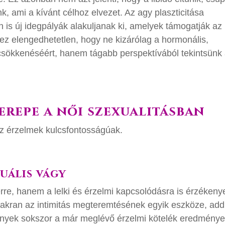
unk, ami a kívánt célhoz elvezet. Az agy plaszticitása
n is új idegpályák alakuljanak ki, amelyek támogatják az
ez elengedhetetlen, hogy ne kizárólag a hormonális,
dó csökkenéséért, hanem tágabb perspektívából tekintsünk
erepe a női szexualitásban
z érzelmek kulcsfontosságúak.
uális vágy
erre, hanem a lelki és érzelmi kapcsolódásra is érzékeny
yakran az intimitás megteremtésének egyik eszköze, add
ények sokszor a már meglévő érzelmi kötelék eredmény