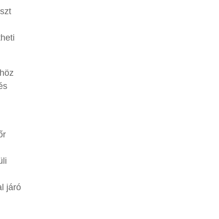
szt
heti
khöz
és
őr
li
l járó