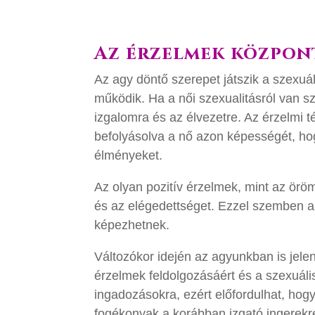
Az érzelmek közpon
Az agy döntő szerepet játszik a szexuá
működik. Ha a női szexualitásról van sz
izgalomra és az élvezetre. Az érzelmi t
befolyásolva a nő azon képességét, hog
élményeket.
Az olyan pozitív érzelmek, mint az öröm,
és az elégedettséget. Ezzel szemben a
képezhetnek.
Változókor idején az agyunkban is jelen
érzelmek feldolgozásáért és a szexuális
ingadozásokra, ezért előfordulhat, ho
fogékonyak a korábban izgató ingerekre