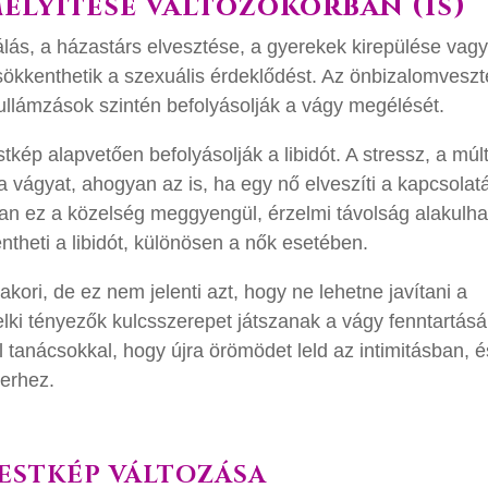
élyítése változókorban (is)
lás, a házastárs elvesztése, a gyerekek kirepülése vagy
ökkenthetik a szexuális érdeklődést. Az önbizalomveszt
hullámzások szintén befolyásolják a vágy megélését.
stkép alapvetően befolyásolják a libidót. A stressz, a múlt
 vágyat, ahogyan az is, ha egy nő elveszíti a kapcsolatá
ban ez a közelség meggyengül, érzelmi távolság alakulhat
ntheti a libidót, különösen a nők esetében.
kori, de ez nem jelenti azt, hogy ne lehetne javítani a
elki tényezők kulcsszerepet játszanak a vágy fenntartás
tanácsokkal, hogy újra örömödet leld az intimitásban, é
erhez.
TESTKÉP VÁLTOZÁSA