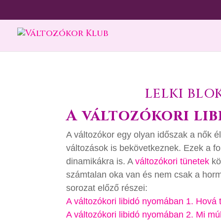
LELKI BL
A változókori li
A változókor egy olyan időszak a nők é
változások is bekövetkeznek. Ezek a fo
dinamikákra is. A
változókori tünetek
kö
számtalan oka van és nem csak a hormon
sorozat előző részei:
A változókori libidó nyomában 1. Hová 
A változókori libidó nyomában 2. Mi m