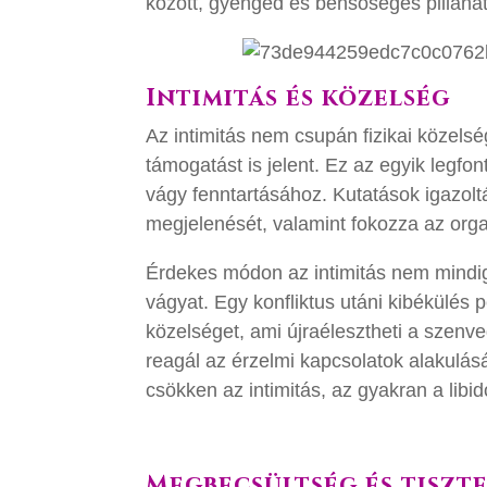
között, gyengéd és bensőséges pillanato
Intimitás és közelség
Az intimitás nem csupán fizikai közels
támogatást is jelent. Ez az egyik legf
vágy fenntartásához. Kutatások igazoltá
megjelenését, valamint fokozza az orga
Érdekes módon az intimitás nem mindig
vágyat. Egy konfliktus utáni kibékülés 
közelséget, ami újraélesztheti a szenve
reagál az érzelmi kapcsolatok alakulásá
csökken az intimitás, az gyakran a libi
Megbecsültség és tiszt