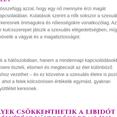
 összefügg azzal, hogy egy nő mennyire érzi magát
pcsolatában. Kutatások szerint a nők sokszor a szexuál
st keresnek önmagukra és nőiességükre vonatkozólag. Az
e kulcsszerepet játszik a szexuális elégedettségben, míg
 növelik a vágyat és a magabiztosságot.
k a hálószobában, hanem a mindennapi kapcsolódások
ere tiszteli, elismeri és megbecsüli az élet különböző
hoz vezethet – és ez közvetve a szexuális életre is pozi
, ahol a felek kölcsönösen értékelik egymást, gyakran
yüttlétet keresnek.
lyek csökkenthetik a libidót