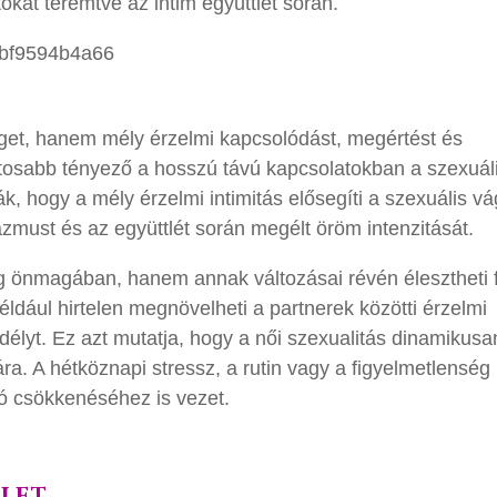
kat teremtve az intim együttlét során.
éget, hanem mély érzelmi kapcsolódást, megértést és
ontosabb tényező a hosszú távú kapcsolatokban a szexuál
k, hogy a mély érzelmi intimitás elősegíti a szexuális v
zmust és az együttlét során megélt öröm intenzitását.
 önmagában, hanem annak változásai révén élesztheti f
például hirtelen megnövelheti a partnerek közötti érzelmi
délyt. Ez azt mutatja, hogy a női szexualitás dinamikusa
ra. A hétköznapi stressz, a rutin vagy a figyelmetlenség 
dó csökkenéséhez is vezet.
elet