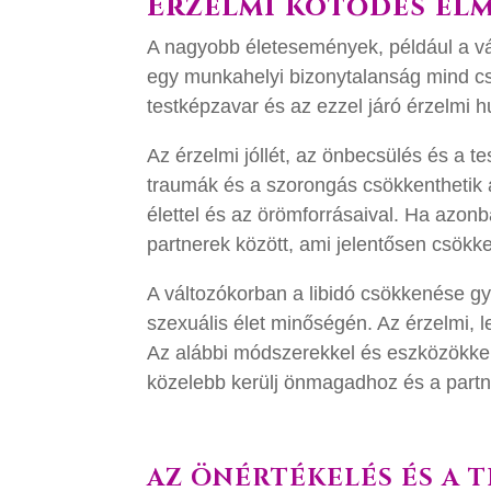
Érzelmi kötődés elm
A nagyobb életesemények, például a vá
egy munkahelyi bizonytalanság mind cs
testképzavar és az ezzel járó érzelmi 
Az érzelmi jóllét, az önbecsülés és a te
traumák és a szorongás csökkenthetik a
élettel és az örömforrásaival. Ha azon
partnerek között, ami jelentősen csökke
A változókorban a libidó csökkenése gya
szexuális élet minőségén. Az érzelmi, l
Az alábbi módszerekkel és eszközökkel 
közelebb kerülj önmagadhoz és a partn
AZ ÖNÉRTÉKELÉS ÉS A 