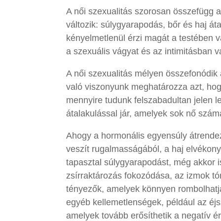
A női szexualitás szorosan összefügg az
változik: súlygyarapodás, bőr és haj á
kényelmetlenül érzi magát a testében v
a szexuális vágyat és az intimitásban va
A női szexualitás mélyen összefonódik 
való viszonyunk meghatározza azt, ho
mennyire tudunk felszabadultan jelen l
átalakulással jár, amelyek sok nő szá
Ahogy a hormonális egyensúly átrendező
veszít rugalmasságából, a haj elvékony
tapasztal súlygyarapodást, még akkor is
zsírraktározás fokozódása, az izmok 
tényezők, amelyek könnyen rombolhatjá
egyéb kellemetlenségek, például az éjs
amelyek tovább erősíthetik a negatív ér