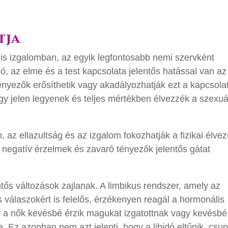
tja
lis izgalomban, az egyik legfontosabb nemi szervként
ó, az elme és a test kapcsolata jelentős hatással van az
ényezők erősíthetik vagy akadályozhatják ezt a kapcsolat
y jelen legyenek és teljes mértékben élvezzék a szexuá
 az ellazultság és az izgalom fokozhatják a fizikai élvez
 negatív érzelmek és zavaró tényezők jelentős gátat
tős változások zajlanak. A limbikus rendszer, amely az
 válaszokért is felelős, érzékenyen reagál a hormonális
gy a nők kevésbé érzik magukat izgatottnak vagy kevésbé
. Ez azonban nem azt jelenti, hogy a libidó eltűnik, csu