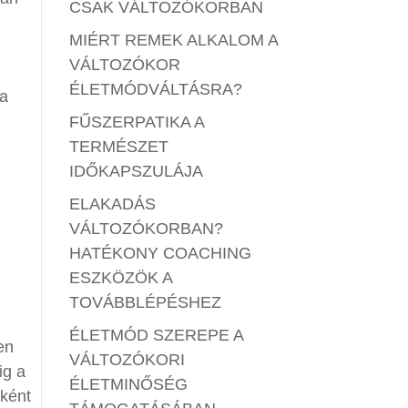
CSAK VÁLTOZÓKORBAN
MIÉRT REMEK ALKALOM A
VÁLTOZÓKOR
ÉLETMÓDVÁLTÁSRA?
 a
FŰSZERPATIKA A
TERMÉSZET
IDŐKAPSZULÁJA
ELAKADÁS
VÁLTOZÓKORBAN?
HATÉKONY COACHING
ESZKÖZÖK A
TOVÁBBLÉPÉSHEZ
ÉLETMÓD SZEREPE A
en
VÁLTOZÓKORI
ig a
ÉLETMINŐSÉG
eként