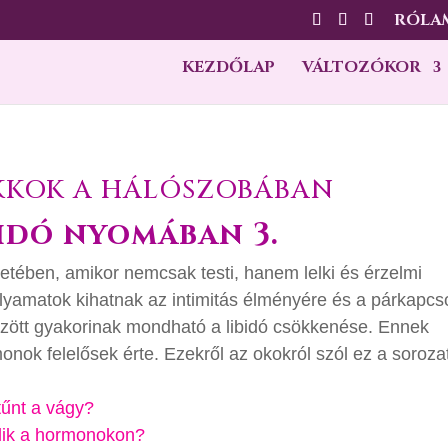
RÓLA
KEZDŐLAP
VÁLTOZÓKOR
OKKOK A HÁLÓSZOBÁBAN
bidó nyomában 3.
letében, amikor nemcsak testi, hanem lelki és érzelmi
lyamatok kihatnak az intimitás élményére és a párkapcso
zött gyakorinak mondható a libidó csökkenése. Ennek
ok felelősek érte. Ezekről az okokról szól ez a sorozat
tűnt a vágy?
úlik a hormonokon?