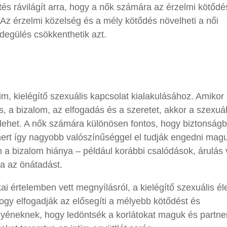
tés rávilágít arra, hogy a nők számára az érzelmi kötődé
 Az érzelmi közelség és a mély kötődés növelheti a női
idegülés csökkenthetik azt.
im, kielégítő szexuális kapcsolat kialakulásához. Amikor
, a bizalom, az elfogadás és a szeretet, akkor a szexuál
bb lehet. A nők számára különösen fontos, hogy biztonság
mert így nagyobb valószínűséggel el tudják engedni mag
en a bizalom hiánya – például korábbi csalódások, árulás
ja az önátadást.
ai értelemben vett megnyílásról, a kielégítő szexuális él
hogy elfogadják az elősegíti a mélyebb kötődést és
gyéneknek, hogy ledöntsék a korlátokat maguk és partne