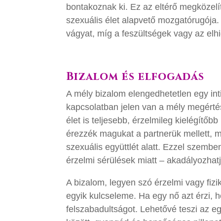
bontakoznak ki. Ez az eltérő megközelí
szexuális élet alapvető mozgatórugója.
vágyat, míg a feszültségek vagy az elh
Bizalom és elfogadás
A mély bizalom elengedhetetlen egy int
kapcsolatban jelen van a mély megértés
élet is teljesebb, érzelmileg kielégítő
érezzék magukat a partnerük mellett, 
szexuális együttlét alatt. Ezzel szemb
érzelmi sérülések miatt – akadályozhat
A bizalom, legyen szó érzelmi vagy fizik
egyik kulcseleme. Ha egy nő azt érzi, 
felszabadultságot. Lehetővé teszi az e