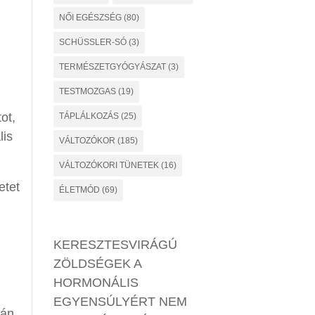
NŐI EGÉSZSÉG
(80)
SCHÜSSLER-SÓ
(3)
TERMÉSZETGYÓGYÁSZAT
(3)
TESTMOZGAS
(19)
ot,
TÁPLÁLKOZÁS
(25)
lis
VÁLTOZÓKOR
(185)
VÁLTOZÓKORI TÜNETEK
(16)
etet
ÉLETMÓD
(69)
KERESZTESVIRÁGÚ
ZÖLDSÉGEK A
HORMONÁLIS
EGYENSÚLYÉRT NEM
pán