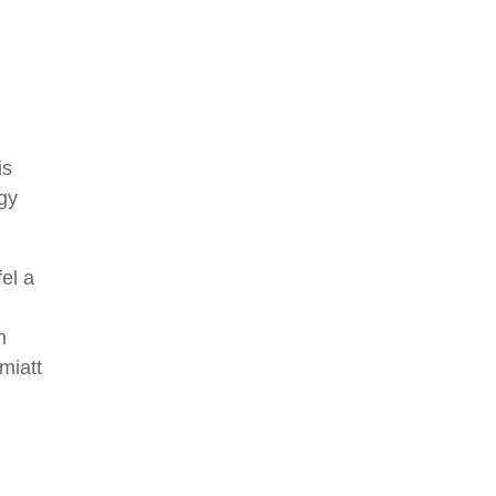
is
ágy
el a
n
miatt