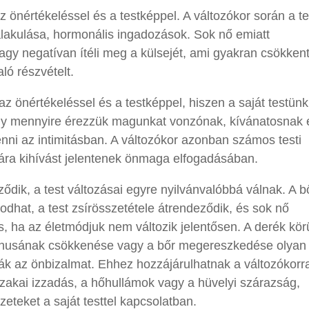
 önértékeléssel és a testképpel. A változókor során a te
talakulása, hormonális ingadozások. Sok nő emiatt
agy negatívan ítéli meg a külsejét, ami gyakran csökkent
ló részvételt.
az önértékeléssel és a testképpel, hiszen a saját testün
gy mennyire érezzük magunkat vonzónak, kívánatosnak 
enni az intimitásban. A változókor azonban számos testi
mára kihívást jelentenek önmaga elfogadásában.
dik, a test változásai egyre nyilvánvalóbbá válnak. A b
odhat, a test zsírösszetétele átrendeződik, és sok nő
, ha az életmódjuk nem változik jelentősen. A derék körü
tónusának csökkenése vagy a bőr megereszkedése olyan
k az önbizalmat. Ehhez hozzájárulhatnak a változókorra
zakai izzadás, a hőhullámok vagy a hüvelyi szárazság,
zeteket a saját testtel kapcsolatban.