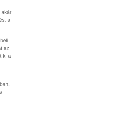
 akár
és, a
beli
t az
 ki a
ában.
s