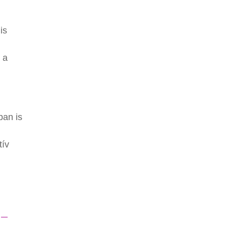
is
 a
ban is
tív
 –