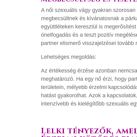
A női szexuális vágy gyakran szorosan
megbecsültnek és kívánatosnak a párka
együttléteken keresztül is megerősíté
önelfogadás és a teszt pozitív megélés
partner elismerő visszajelzései tovább
Lehetséges megoldás:
Az értékesség érzése azonban nemcsa
meghatározó. Ha egy nő érzi, hogy partn
területein, mélyebb érzelmi kapcsolódás
hatást gyakorolhat. Azok a kapcsolatok
intenzívebb és kielégítőbb szexuális eg
Lelki tényezők, ame