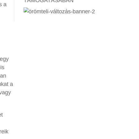
TÁMOGATÁSÁBAN
s a
 egy
is
ban
ukat a
 vagy
et
reik