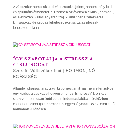
A változókor nemcsak testi változásokat jelent, hanem mély lelki
és spirituális átmenetet is. Ezekben az években ciklus-, hormon-,
és életközepi váltás egyaránt zajlik, ami hozhat félelmetes
kihívásokat, de csodás lehetőségeket is. Ez az időszak
lehetőséget kínál...
ÍGY SZABOTÁLJA A STRESSZ A
CIKLUSODAT
Szerző:
Változókor Inci
|
HORMON
,
NŐI
EGÉSZSÉG
Állandó rohanás, fáradtság, túlpörgés, amit már nem ellensúlyoz
egy kiadós alvás vagy hétvégi pihenés. Ismerős? A krónikus
stressz alattomosan épül be a mindennapjaidba – és közben
csendben felborítja a hormonális egyensúlyodat. 35 év felett a női
hormonok különösen...