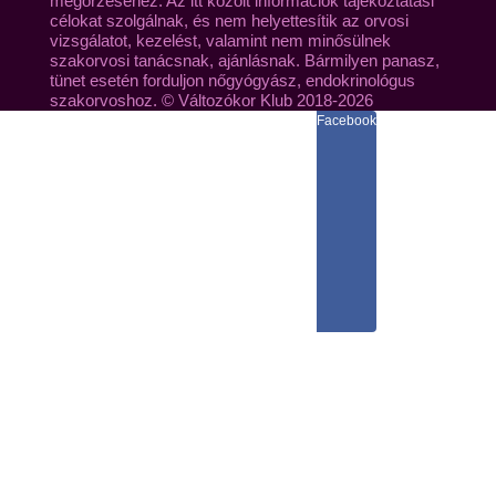
megőrzéséhez. Az itt közölt információk tájékoztatási
célokat szolgálnak, és nem helyettesítik az orvosi
vizsgálatot, kezelést, valamint nem minősülnek
szakorvosi tanácsnak, ajánlásnak. Bármilyen panasz,
tünet esetén forduljon nőgyógyász, endokrinológus
szakorvoshoz. © Változókor Klub 2018-2026
Facebook