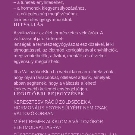
– a tünetek enyhítéséhez,
– a hormonok kiegyensúlyozásához,
– a női egészség megőrzéséhez
természetes gyógymódokkal.
HITVALLÁS
A változókor az élet természetes velejárója. A
változással járó kellemet-
lenségek a természetgyógyászat eszközeivel, lelki
támogatással, az életmód korrigálásával enyhíthetők,
megszüntethetők, a fizikai, mentális és érzelmi
egyensúly megőrizhető.
Itt a VáltozókorKlub.hu weboldalon arra törekszünk,
hogy olyan tanácsokat, ötleteket adjunk, amelyek
abban segítenek, hogy a változás a lehető
legkevesebb kellemetlenséggel járjon.
LEGUTÓBBI BEJEGYZÉSEK
KERESZTESVIRÁGÚ ZÖLDSÉGEK A
HORMONÁLIS EGYENSÚLYÉRT NEM CSAK
VÁLTOZÓKORBAN
MIÉRT REMEK ALKALOM A VÁLTOZÓKOR
ÉLETMÓDVÁLTÁSRA?