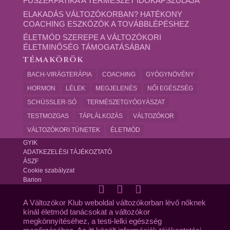
FŰSZERPATIKA A TERMÉSZET IDŐKAPSZULÁJA
ELAKADÁS VÁLTOZÓKORBAN? HATÉKONY
COACHING ESZKÖZÖK A TOVÁBBLÉPÉSHEZ
ÉLETMÓD SZEREPE A VÁLTOZÓKORI
ÉLETMINŐSÉG TÁMOGATÁSÁBAN
TÉMAKÖRÖK
BACH-VIRÁGTERÁPIA
COACHING
GYÓGYNÖVÉNY
HORMON
LÉLEK
MEGJELENÉS
NŐI EGÉSZSÉG
SCHÜSSLER-SÓ
TERMÉSZETGYÓGYÁSZAT
TESTMOZGAS
TÁPLÁLKOZÁS
VÁLTOZÓKOR
VÁLTOZÓKORI TÜNETEK
ÉLETMÓD
GYIK
ADATKEZELÉSI TÁJÉKOZTATÓ
ÁSZF
Cookie szabályzat
Barion
A Változókor Klub weboldal változókorban lévő nőknek
kínál életmód tanácsokat a változókor
megkönnyítéséhez, a testi-lelki egészség