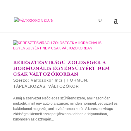
KERESZTESVIRÁGÚ ZÖLDSÉGEK A
HORMONÁLIS EGYENSÚLYÉRT NEM
CSAK VÁLTOZÓKORBAN
Szerző:
Változókor Inci
|
HORMON
,
TÁPLÁLKOZÁS
,
VÁLTOZÓKOR
A máj a szervezet elsődleges szűrőrendszere, ami hasonlóan
működik, mint egy autó olajszűrője: minden hormont, vegyszert és
baktériumot megszűr, ami a véráramba kerül. A keresztesvirágú
zöldségek kiemelt szerepet játszanak ebben a folyamatban,
különösen az ösztrogén...