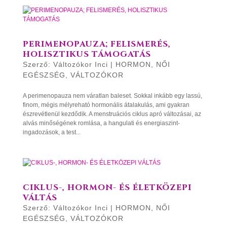
PERIMENOPAUZA; FELISMERÉS,
HOLISZTIKUS TÁMOGATÁS
Szerző:
Változókor Inci
|
HORMON
,
NŐI
EGÉSZSÉG
,
VÁLTOZÓKOR
A perimenopauza nem váratlan baleset. Sokkal inkább egy lassú,
finom, mégis mélyreható hormonális átalakulás, ami gyakran
észrevétlenül kezdődik. A menstruációs ciklus apró változásai, az
alvás minőségének romlása, a hangulati és energiaszint-
ingadozások, a test...
CIKLUS-, HORMON- ÉS ÉLETKÖZEPI
VÁLTÁS
Szerző:
Változókor Inci
|
HORMON
,
NŐI
EGÉSZSÉG
,
VÁLTOZÓKOR