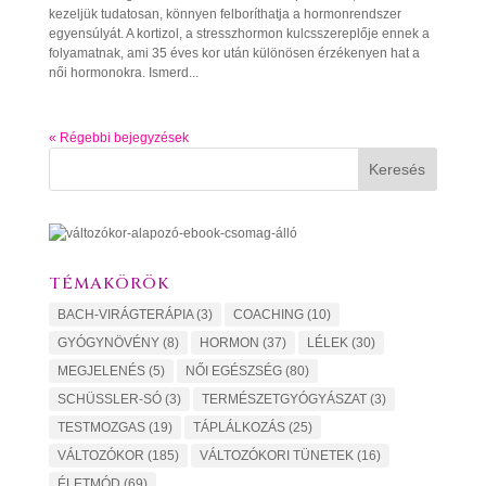
kezeljük tudatosan, könnyen felboríthatja a hormonrendszer
egyensúlyát. A kortizol, a stresszhormon kulcsszereplője ennek a
folyamatnak, ami 35 éves kor után különösen érzékenyen hat a
női hormonokra. Ismerd...
« Régebbi bejegyzések
Keresés
TÉMAKÖRÖK
BACH-VIRÁGTERÁPIA
(3)
COACHING
(10)
GYÓGYNÖVÉNY
(8)
HORMON
(37)
LÉLEK
(30)
MEGJELENÉS
(5)
NŐI EGÉSZSÉG
(80)
SCHÜSSLER-SÓ
(3)
TERMÉSZETGYÓGYÁSZAT
(3)
TESTMOZGAS
(19)
TÁPLÁLKOZÁS
(25)
VÁLTOZÓKOR
(185)
VÁLTOZÓKORI TÜNETEK
(16)
ÉLETMÓD
(69)