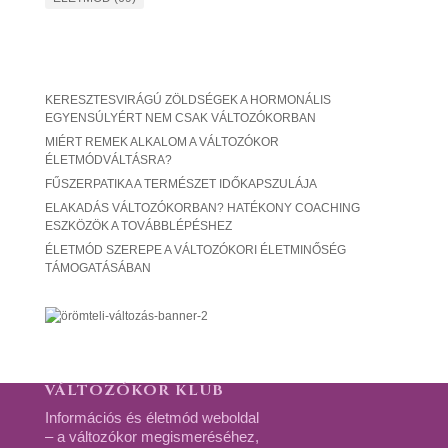
KERESZTESVIRÁGÚ ZÖLDSÉGEK A HORMONÁLIS
EGYENSÚLYÉRT NEM CSAK VÁLTOZÓKORBAN
MIÉRT REMEK ALKALOM A VÁLTOZÓKOR
ÉLETMÓDVÁLTÁSRA?
FŰSZERPATIKA A TERMÉSZET IDŐKAPSZULÁJA
ELAKADÁS VÁLTOZÓKORBAN? HATÉKONY COACHING
ESZKÖZÖK A TOVÁBBLÉPÉSHEZ
ÉLETMÓD SZEREPE A VÁLTOZÓKORI ÉLETMINŐSÉG
TÁMOGATÁSÁBAN
VÁLTOZÓKOR KLUB
Információs és életmód weboldal
– a változókor megismeréséhez,