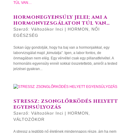
HORMONEGYENSÚLY JELEI; AMI A
HORMONVIZSGÁLATON TÚL VAN…
Szerző:
Változókor Inci
|
HORMON
,
NŐI
EGÉSZSÉG
Sokan úgy gondolják, hogy ha baj van a hormonjaikkal, egy
laborvizsgálat majd „kimutatja”. Igen, a labor fontos, de
önmagában nem elég. Egy vérvétel csak egy pillanatfelvétel. A
hormonális egyensúly ennél sokkal összetettebb, amiről a tested
jelzései gyakran...
STRESSZ: ZSONGLŐRKÖDÉS HELYETT
EGYENSÚLYOZÁS
Szerző:
Változókor Inci
|
HORMON
,
VÁLTOZÓKOR
A stressz a legtöbb nő életének mindennapos része, ám ha nem