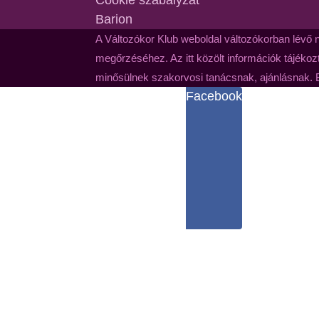
Barion
A Változókor Klub weboldal változókorban lévő 
megőrzéséhez. Az itt közölt információk tájékozt
minősülnek szakorvosi tanácsnak, ajánlásnak. 
Facebook