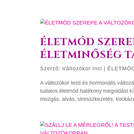
ÉLETMÓD SZERE
ÉLETMINŐSÉG 
Szerző:
Változókor Inci
|
ÉLETMÓ
A változókor testi és hormonális változ
tudatos életmód hatékony megoldást kín
mozgás, alvás, stresszkezelés, kockáza