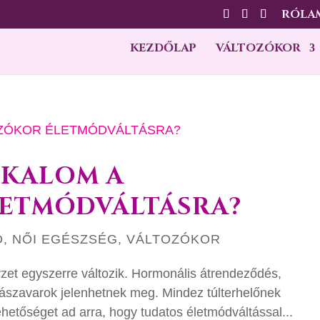
RÓLA
KEZDŐLAP
VÁLTOZÓKOR
LKALOM A
LETMÓDVÁLTÁSRA?
D
,
NŐI EGÉSZSÉG
,
VÁLTOZÓKOR
lyzet egyszerre változik. Hormonális átrendeződés,
vászavarok jelenhetnek meg. Mindez túlterhelőnek
ehetőséget ad arra, hogy tudatos életmódváltással...