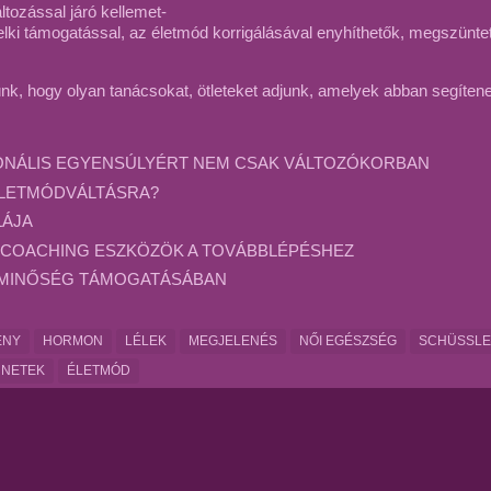
ltozással járó kellemet-
ki támogatással, az életmód korrigálásával enyhíthetők, megszünteth
ünk, hogy olyan tanácsokat, ötleteket adjunk, amelyek abban segíten
ONÁLIS EGYENSÚLYÉRT NEM CSAK VÁLTOZÓKORBAN
ÉLETMÓDVÁLTÁSRA?
LÁJA
 COACHING ESZKÖZÖK A TOVÁBBLÉPÉSHEZ
TMINŐSÉG TÁMOGATÁSÁBAN
ÉNY
HORMON
LÉLEK
MEGJELENÉS
NŐI EGÉSZSÉG
SCHÜSSLE
ÜNETEK
ÉLETMÓD