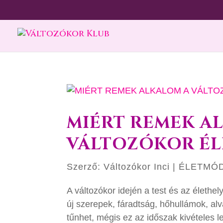
MIÉRT REMEK A
VÁLTOZÓKOR É
Szerző:
Változókor Inci
|
ÉLETMÓ
A változókor idején a test és az élethe
új szerepek, fáradtság, hőhullámok, al
tűnhet, mégis ez az időszak kivételes l