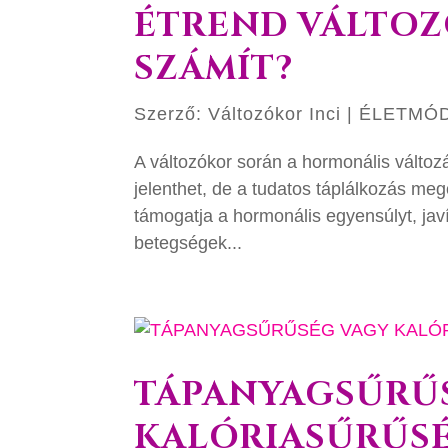
ÉTREND VÁLTOZ
SZÁMÍT?
Szerző:
Változókor Inci
|
ÉLETMÓ
A változókor során a hormonális változ
jelenthet, de a tudatos táplálkozás meg
támogatja a hormonális egyensúlyt, javí
betegségek...
TÁPANYAGSŰRŰ
KALÓRIASŰRŰS