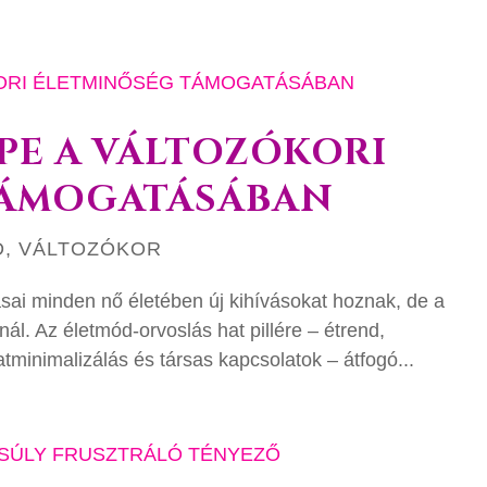
PE A VÁLTOZÓKORI
TÁMOGATÁSÁBAN
D
,
VÁLTOZÓKOR
ásai minden nő életében új kihívásokat hoznak, de a
ál. Az életmód-orvoslás hat pillére – étrend,
tminimalizálás és társas kapcsolatok – átfogó...