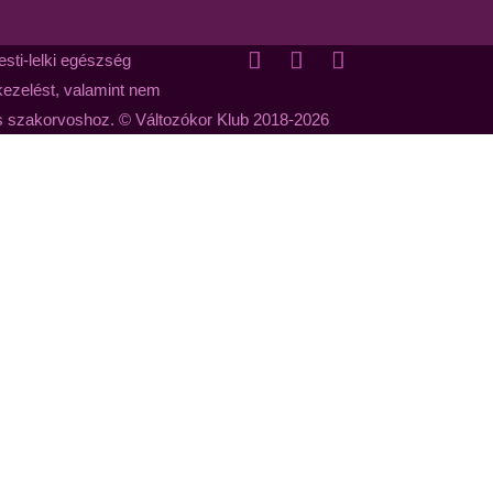
sti-lelki egészség
 kezelést, valamint nem
us szakorvoshoz. © Változókor Klub 2018-2026