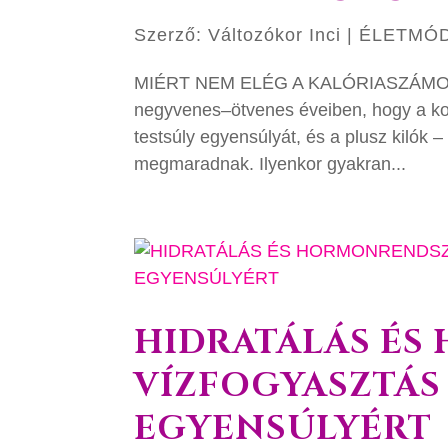
Szerző:
Változókor Inci
|
ÉLETMÓ
MIÉRT NEM ELÉG A KALÓRIASZÁMOL
negyvenes–ötvenes éveiben, hogy a ko
testsúly egyensúlyát, és a plusz kilók
megmaradnak. Ilyenkor gyakran...
HIDRATÁLÁS ÉS
VÍZFOGYASZTÁS
EGYENSÚLYÉRT