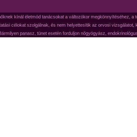
nőknek kínál életmód tanácsokat a változókor megkönnyítéséhez, a te
atási célokat szolgálnak, és nem helyettesítik az orvosi vizsgálatot,
Bármilyen panasz, tünet esetén forduljon nőgyógyász, endokrinológ