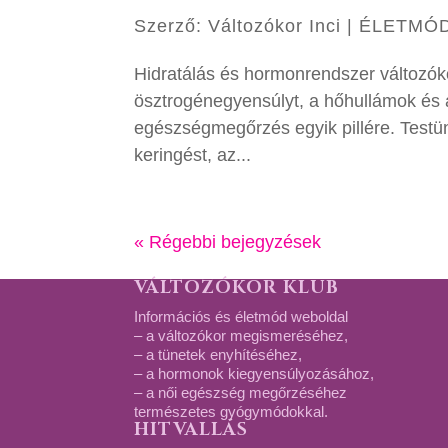
Szerző:
Változókor Inci
|
ÉLETMÓ
Hidratálás és hormonrendszer változók
ösztrogénegyensúlyt, a hőhullámok és a
egészségmegőrzés egyik pillére. Test
keringést, az...
« Régebbi bejegyzések
VÁLTOZÓKOR KLUB
Információs és életmód weboldal
– a változókor megismeréséhez,
– a tünetek enyhítéséhez,
– a hormonok kiegyensúlyozásához,
– a női egészség megőrzéséhez
természetes gyógymódokkal.
HITVALLÁS