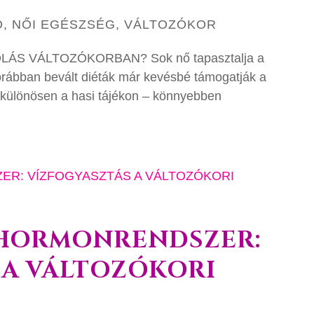
D
,
NŐI EGÉSZSÉG
,
VÁLTOZÓKOR
ÁS VÁLTOZÓKORBAN? Sok nő tapasztalja a
rábban bevált diéták már kevésbé támogatják a
 – különösen a hasi tájékon – könnyebben
 HORMONRENDSZER:
 A VÁLTOZÓKORI