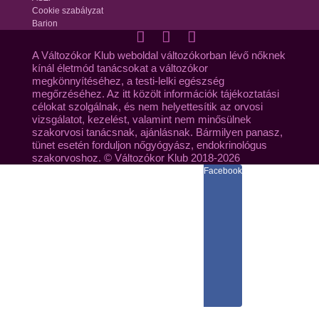
Cookie szabályzat
Barion
A Változókor Klub weboldal változókorban lévő nőknek
kínál életmód tanácsokat a változókor
megkönnyítéséhez, a testi-lelki egészség
megőrzéséhez. Az itt közölt információk tájékoztatási
célokat szolgálnak, és nem helyettesítik az orvosi
vizsgálatot, kezelést, valamint nem minősülnek
szakorvosi tanácsnak, ajánlásnak. Bármilyen panasz,
tünet esetén forduljon nőgyógyász, endokrinológus
szakorvoshoz. © Változókor Klub 2018-2026
Facebook