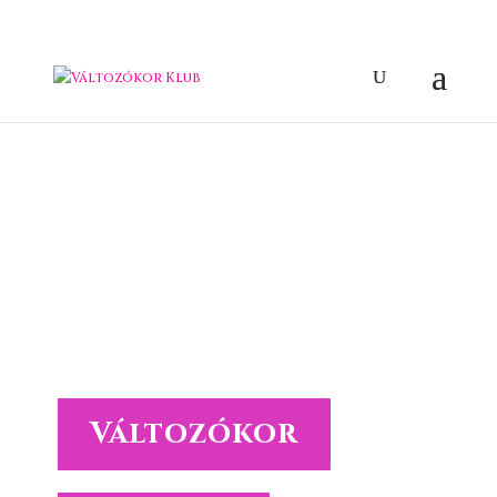
Üdv. a Klubban!
Változókorban vagy? A legjobb helyen jársz. Értékes
információkat, természetes módszereket, hasznos életmód
tanácsokat találsz a
hormonok kiegyensúlyozásához, a női egészség
megőrzéséhez.
A változás éveiben is hozd ki magadból a legjobbat!
Változókor