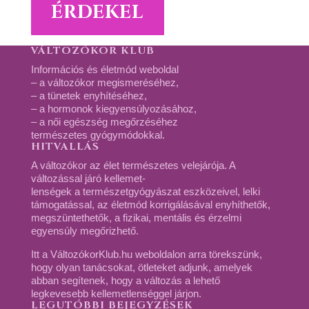
ÉRDEKEL
VÁLTOZÓKOR KLUB
Információs és életmód weboldal
– a változókor megismeréséhez,
– a tünetek enyhítéséhez,
– a hormonok kiegyensúlyozásához,
– a női egészség megőrzéséhez
természetes gyógymódokkal.
HITVALLÁS
A változókor az élet természetes velejárója. A
változással járó kellemet-
lenségek a természetgyógyászat eszközeivel, lelki
támogatással, az életmód korrigálásával enyhíthetők,
megszüntethetők, a fizikai, mentális és érzelmi
egyensúly megőrizhető.
Itt a VáltozókorKlub.hu weboldalon arra törekszünk,
hogy olyan tanácsokat, ötleteket adjunk, amelyek
abban segítenek, hogy a változás a lehető
legkevesebb kellemetlenséggel járjon.
LEGUTÓBBI BEJEGYZÉSEK