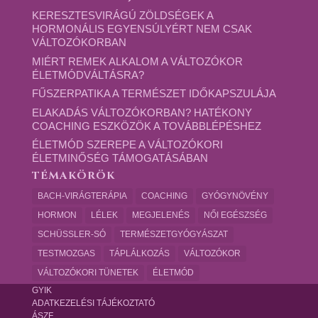
KERESZTESVIRÁGÚ ZÖLDSÉGEK A
HORMONÁLIS EGYENSÚLYÉRT NEM CSAK
VÁLTOZÓKORBAN
MIÉRT REMEK ALKALOM A VÁLTOZÓKOR
ÉLETMÓDVÁLTÁSRA?
FŰSZERPATIKA A TERMÉSZET IDŐKAPSZULÁJA
ELAKADÁS VÁLTOZÓKORBAN? HATÉKONY
COACHING ESZKÖZÖK A TOVÁBBLÉPÉSHEZ
ÉLETMÓD SZEREPE A VÁLTOZÓKORI
ÉLETMINŐSÉG TÁMOGATÁSÁBAN
TÉMAKÖRÖK
BACH-VIRÁGTERÁPIA
COACHING
GYÓGYNÖVÉNY
HORMON
LÉLEK
MEGJELENÉS
NŐI EGÉSZSÉG
SCHÜSSLER-SÓ
TERMÉSZETGYÓGYÁSZAT
TESTMOZGAS
TÁPLÁLKOZÁS
VÁLTOZÓKOR
VÁLTOZÓKORI TÜNETEK
ÉLETMÓD
GYIK
ADATKEZELÉSI TÁJÉKOZTATÓ
ÁSZF