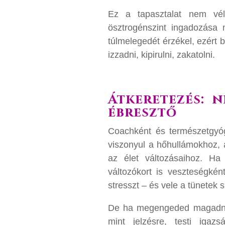
Ez a tapasztalat nem vél
ösztrogénszint ingadozása
túlmelegedét érzékel, ezért 
izzadni, kipirulni, zakatolni.
Átkeretezés: 
ébresztő
Coachként és természetgyó
viszonyul a hőhullámokhoz, a
az élet változásaihoz. Ha
változókort is veszteségkén
stresszt – és vele a tünetek 
De ha megengeded magadnak
mint jelzésre, testi igaz