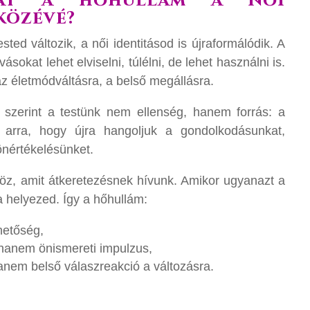
hat a hőhullám a női
közévé?
ted változik, a női identitásod is újraformálódik. A
vásokat lehet elviselni, túlélni, de lehet használni is.
az életmódváltásra, a belső megállásra.
szerint a testünk nem ellenség, hanem forrás: a
k arra, hogy újra hangoljuk a gondolkodásunkat,
önértékelésünket.
z, amit átkeretezésnek hívunk. Amikor ugyanazt a
 helyezed. Így a hőhullám:
hetőség,
hanem önismereti impulzus,
anem belső válaszreakció a változásra.