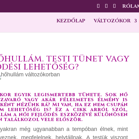
RÓLA
KEZDŐLAP
VÁLTOZÓKOR
ŐHULLÁM. TESTI TÜNET VAGY
ŐDÉSI LEHETŐSÉG?
kor egyik legismertebb tünete. Sok nő
 zavaró vagy akár félelmetes élmény is
sként nézünk rá? Mi van, ha ez nem csupán
em lehetőség is? Ez a cikk arról szól,
lám a női fejlődés eszközévé különösen
n találkozol vele először.
 gyakran még ugyanabban a tempóban élnek, mint
veznek, megfelelnek, helytállnak. A testük viszont