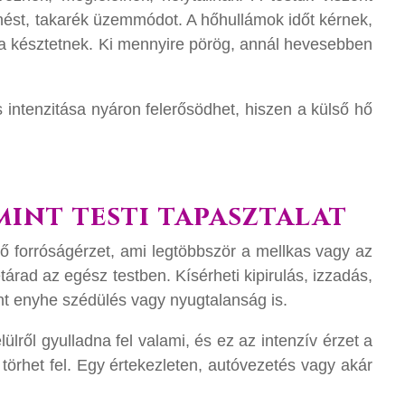
enést, takarék üzemmódot. A hőhullámok időt kérnek,
a késztetnek. Ki mennyire pörög, annál hevesebben
intenzitása nyáron felerősödhet, hiszen a külső hő
int testi tapasztalat
ső forróságérzet, ami legtöbbször a mellkas vagy az
zétárad az egész testben. Kísérheti kipirulás, izzadás,
nt enyhe szédülés vagy nyugtalanság is.
lülről gyulladna fel valami, és ez az intenzív érzet a
 törhet fel. Egy értekezleten, autóvezetés vagy akár