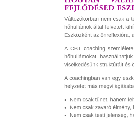
Hogyan vál
fejlődésed esz
Változókorban nem csak a tes
hőhullámok által felvetett kihí
Eszközként az önreflexióra, 
A CBT coaching szemlélete 
hőhullámokat használhatju
viselkedésünk struktúráit és 
A coachingban van egy eszkö
helyzetet más megvilágításba
Nem csak tünet, hanem le
Nem csak zavaró élmény, 
Nem csak testi jelenség, h