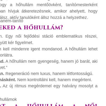
hogy a hőhullám mentőövként, tanítómesterként
ban hívjuk átkeretezésnek, amikor ahelyett, hogy
lsz, aktív tanulóként állsz hozzá a helyzethez.
neked a hőhullám?
. Egy női fejlődési stáció emblematikus részei,
yütt kér figyelmet.
kell mindenre igent mondanod. A hőhullám lehet
rlátra.
ad.
A hőhullám nem gyengeség, hanem jó barát, aki
et.”
an.
Regeneráció nem luxus, hanem létfontosságú.
másként.
Nem kontrollálni kell, hanem megérteni.
.
Az új ritmus megérdemel egy halvány mosolyt a