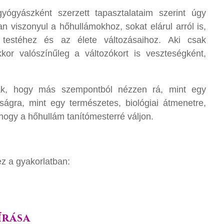
yógyászként szerzett tapasztalataim szerint úgy
 viszonyul a hőhullámokhoz, sokat elárul arról is,
 testéhez és az élete változásaihoz. Aki csak
kor valószínűleg a változókort is veszteségként,
k, hogy más szempontból nézzen rá, mint egy
zságra, mint egy természetes, biológiai átmenetre,
 hogy a hőhullám tanítómesterré váljon.
z a gyakorlatban:
írása