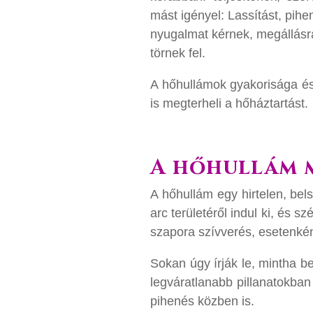
mást igényel: Lassítást, pih
nyugalmat kérnek, megállásr
törnek fel.
A hőhullámok gyakorisága és 
is megterheli a hőháztartást.
A hőhullám m
A hőhullám egy hirtelen, bel
arc területéről indul ki, és s
szapora szívverés, esetenké
Sokan úgy írják le, mintha be
legváratlanabb pillanatokban
pihenés közben is.