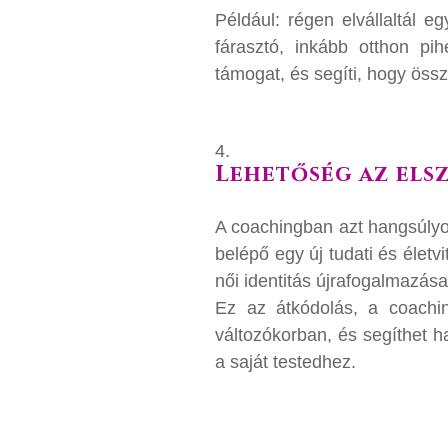
Például: régen elvállaltál e
fárasztó, inkább otthon pi
támogat, és segíti, hogy össz
Lehetőség az els
A coachingban azt hangsúly
belépő egy új tudati és életv
női identitás újrafogalmazá
Ez az átkódolás, a coachin
változókorban, és segíthet h
a saját testedhez.