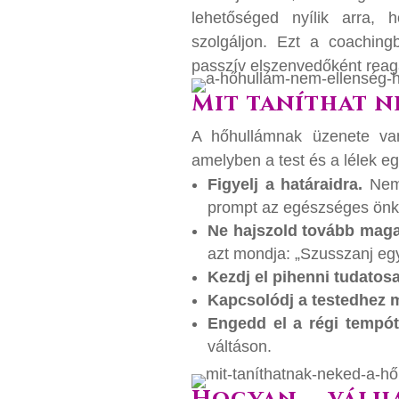
lehetőséged nyílik arra, 
szolgáljon. Ezt a coaching
passzív elszenvedőként reagá
Mit taníthat 
A hőhullámnak üzenete van
amelyben a test és a lélek eg
Figyelj a határaidra.
Nem 
prompt az egészséges önko
Ne hajszold tovább mag
azt mondja: „Szusszanj egy
Kezdj el pihenni tudatos
Kapcsolódj a testedhez 
Engedd el a régi tempót
váltáson.