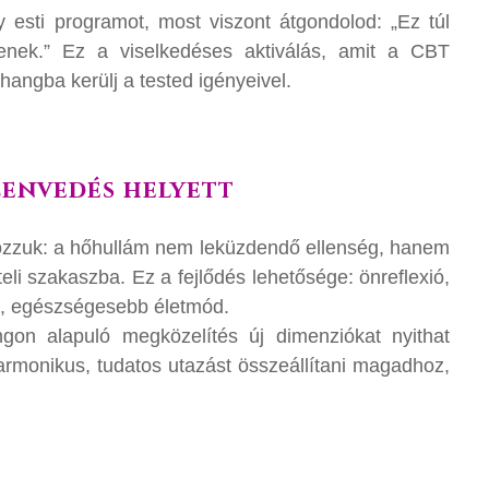
gy esti programot, most viszont átgondolod: „Ez túl
henek.” Ez a viselkedéses aktiválás, amit a CBT
hangba kerülj a tested igényeivel.
zenvedés helyett
ozzuk: a hőhullám nem leküzdendő ellenség, hanem
iteli szakaszba. Ez a fejlődés lehetősége: önreflexió,
sa, egészségesebb életmód.
gon alapuló megközelítés új dimenziókat nyithat
armonikus, tudatos utazást összeállítani magadhoz,