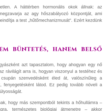
etlen. A háttérben hormonális okok állnak: az
 megzavarja az agy hőszabályozó központját, ami
beindítja a test „hűtőmechanizmusát”. Ezért kezdünk
nem büntetés, hanem belső
gyászként azt tapasztalom, hogy ahogyan egy nő
z rávilágít arra is, hogyan viszonyul a testéhez és
 csupán szenvedésként éled át, valószínűleg a
t, fenyegetésként látod. Ez pedig tovább növeli a
súlyosságát.
, hogy más szempontból tekints a hőhullámra –
ságra, természetes biológiai átmenetre – akkor