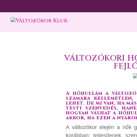
VÁLTOZÓKORI H
FEJL
A hőhullám a változó
számára kellemetlen,
lehet. De mi van, ha má
testi szenvedés, han
hogyan válhat a hőhul
akkor, ha ezen a nyáro
A változókor elején a nők
korábban: teljesítenek, szer