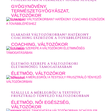
FŰSZERPATIKA A TERMÉSZET IDŐKAPSZULÁJA
GYÓGYNÖVÉNY
,
TERMÉSZETGYÓGYÁSZAT
,
VÁLTOZÓKOR
bővebben
ELAKADÁS VÁLTOZÓKORBAN? HATÉKONY
COACHING ESZKÖZÖK A TOVÁBBLÉPÉSHEZ
COACHING
,
VÁLTOZÓKOR
bővebben
ÉLETMÓD SZEREPE A VÁLTOZÓKORI
ÉLETMINŐSÉG TÁMOGATÁSÁBAN
ÉLETMÓD
,
VÁLTOZÓKOR
bővebben
SZÁLLJ LE A MÉRLEGRŐL! A TESTSÚLY
FRUSZTRÁLÓ TÉNYEZŐ VÁLTOZÓKORBAN
ÉLETMÓD
,
NŐI EGÉSZSÉG
,
VÁLTOZÓKOR