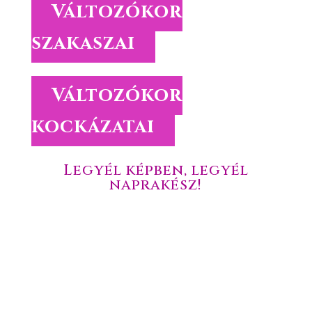
Változókor
szakaszai
Változókor
kockázatai
Legyél képben, legyél
naprakész!
Töltsd le az ingyenes anyagainkat!
Nézz szét az ingyenes anyagaink között és válogass kedvedre.
Tedd próbára a tudásod online tesztjeink segítségével.
Hasznosítsd a letölthető tanulmányokban leírtakat.