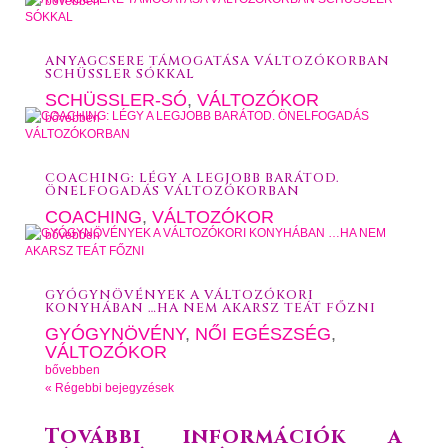
bővebben
ANYAGCSERE TÁMOGATÁSA VÁLTOZÓKORBAN
SCHÜSSLER SÓKKAL
SCHÜSSLER-SÓ
,
VÁLTOZÓKOR
bővebben
COACHING: LÉGY A LEGJOBB BARÁTOD.
ÖNELFOGADÁS VÁLTOZÓKORBAN
COACHING
,
VÁLTOZÓKOR
bővebben
GYÓGYNÖVÉNYEK A VÁLTOZÓKORI
KONYHÁBAN …HA NEM AKARSZ TEÁT FŐZNI
GYÓGYNÖVÉNY
,
NŐI EGÉSZSÉG
,
VÁLTOZÓKOR
bővebben
« Régebbi bejegyzések
További információk a