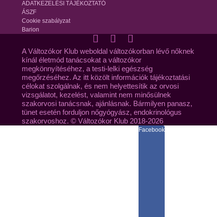
ADATKEZELÉSI TÁJÉKOZTATÓ
ÁSZF
Cookie szabályzat
Barion
A Változókor Klub weboldal változókorban lévő nőknek
kínál életmód tanácsokat a változókor
megkönnyítéséhez, a testi-lelki egészség
megőrzéséhez. Az itt közölt információk tájékoztatási
célokat szolgálnak, és nem helyettesítik az orvosi
vizsgálatot, kezelést, valamint nem minősülnek
szakorvosi tanácsnak, ajánlásnak. Bármilyen panasz,
tünet esetén forduljon nőgyógyász, endokrinológus
szakorvoshoz. © Változókor Klub 2018-2026
Facebook