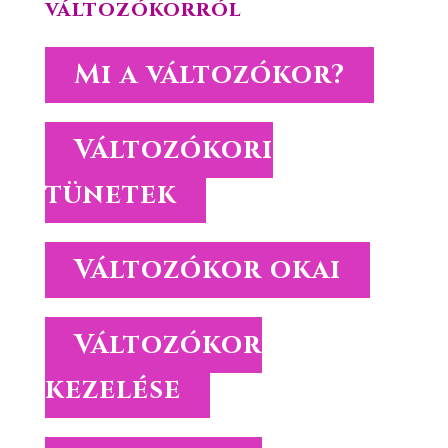
változókorról
Mi a változókor?
Változókori
tünetek
Változókor okai
Változókor
kezelése