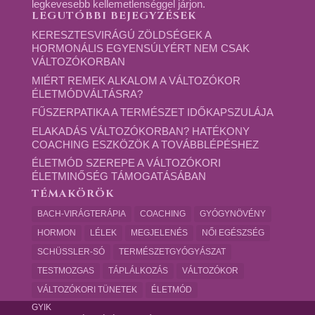
legkevesebb kellemetlenséggel járjon.
LEGUTÓBBI BEJEGYZÉSEK
KERESZTESVIRÁGÚ ZÖLDSÉGEK A
HORMONÁLIS EGYENSÚLYÉRT NEM CSAK
VÁLTOZÓKORBAN
MIÉRT REMEK ALKALOM A VÁLTOZÓKOR
ÉLETMÓDVÁLTÁSRA?
FŰSZERPATIKA A TERMÉSZET IDŐKAPSZULÁJA
ELAKADÁS VÁLTOZÓKORBAN? HATÉKONY
COACHING ESZKÖZÖK A TOVÁBBLÉPÉSHEZ
ÉLETMÓD SZEREPE A VÁLTOZÓKORI
ÉLETMINŐSÉG TÁMOGATÁSÁBAN
TÉMAKÖRÖK
BACH-VIRÁGTERÁPIA
COACHING
GYÓGYNÖVÉNY
HORMON
LÉLEK
MEGJELENÉS
NŐI EGÉSZSÉG
SCHÜSSLER-SÓ
TERMÉSZETGYÓGYÁSZAT
TESTMOZGAS
TÁPLÁLKOZÁS
VÁLTOZÓKOR
VÁLTOZÓKORI TÜNETEK
ÉLETMÓD
GYIK