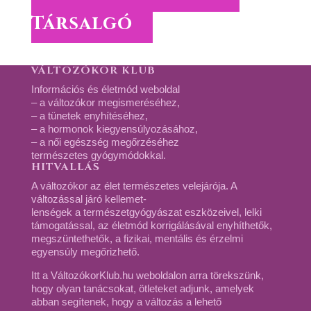
Társalgó
VÁLTOZÓKOR KLUB
Információs és életmód weboldal
– a változókor megismeréséhez,
– a tünetek enyhítéséhez,
– a hormonok kiegyensúlyozásához,
– a női egészség megőrzéséhez
természetes gyógymódokkal.
HITVALLÁS
A változókor az élet természetes velejárója. A
változással járó kellemet-
lenségek a természetgyógyászat eszközeivel, lelki
támogatással, az életmód korrigálásával enyhíthetők,
megszüntethetők, a fizikai, mentális és érzelmi
egyensúly megőrizhető.
Itt a VáltozókorKlub.hu weboldalon arra törekszünk,
hogy olyan tanácsokat, ötleteket adjunk, amelyek
abban segítenek, hogy a változás a lehető