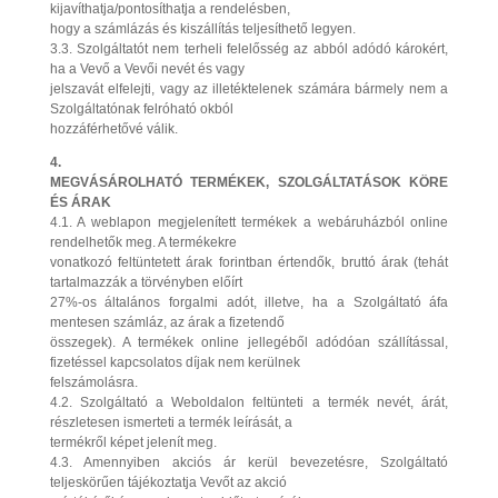
kijavíthatja/pontosíthatja a rendelésben,
hogy a számlázás és kiszállítás teljesíthető legyen.
3.3. Szolgáltatót nem terheli felelősség az abból adódó károkért,
ha a Vevő a Vevői nevét és vagy
jelszavát elfelejti, vagy az illetéktelenek számára bármely nem a
Szolgáltatónak felróható okból
hozzáférhetővé válik.
4.
MEGVÁSÁROLHATÓ TERMÉKEK, SZOLGÁLTATÁSOK KÖRE
ÉS ÁRAK
4.1. A weblapon megjelenített termékek a webáruházból online
rendelhetők meg. A termékekre
vonatkozó feltüntetett árak forintban értendők, bruttó árak (tehát
tartalmazzák a törvényben előírt
27%-os általános forgalmi adót, illetve, ha a Szolgáltató áfa
mentesen számláz, az árak a fizetendő
összegek). A termékek online jellegéből adódóan szállítással,
fizetéssel kapcsolatos díjak nem kerülnek
felszámolásra.
4.2. Szolgáltató a Weboldalon feltünteti a termék nevét, árát,
részletesen ismerteti a termék leírását, a
termékről képet jelenít meg.
4.3. Amennyiben akciós ár kerül bevezetésre, Szolgáltató
teljeskörűen tájékoztatja Vevőt az akció