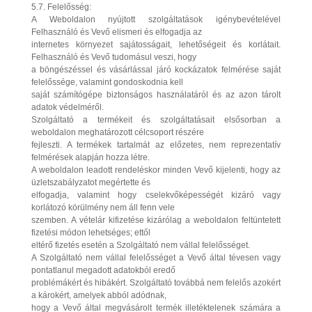
5.7. Felelősség:
A Weboldalon nyújtott szolgáltatások igénybevételével
Felhasználó és Vevő elismeri és elfogadja az
internetes környezet sajátosságait, lehetőségeit és korlátait.
Felhasználó és Vevő tudomásul veszi, hogy
a böngészéssel és vásárlással járó kockázatok felmérése saját
felelőssége, valamint gondoskodnia kell
saját számítógépe biztonságos használatáról és az azon tárolt
adatok védelméről.
Szolgáltató a termékeit és szolgáltatásait elsősorban a
weboldalon meghatározott célcsoport részére
fejleszti. A termékek tartalmát az előzetes, nem reprezentatív
felmérések alapján hozza létre.
A weboldalon leadott rendeléskor minden Vevő kijelenti, hogy az
üzletszabályzatot megértette és
elfogadja, valamint hogy cselekvőképességét kizáró vagy
korlátozó körülmény nem áll fenn vele
szemben. A vételár kifizetése kizárólag a weboldalon feltüntetett
fizetési módon lehetséges; ettől
eltérő fizetés esetén a Szolgáltató nem vállal felelősséget.
A Szolgáltató nem vállal felelősséget a Vevő által tévesen vagy
pontatlanul megadott adatokból eredő
problémákért és hibákért. Szolgáltató továbbá nem felelős azokért
a károkért, amelyek abból adódnak,
hogy a Vevő által megvásárolt termék illetéktelenek számára a