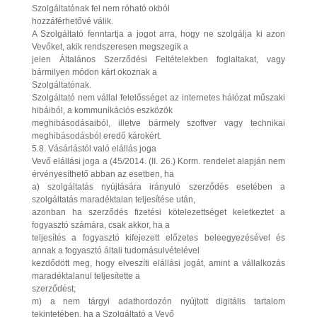
Szolgáltatónak fel nem róható okból
hozzáférhetővé válik.
A Szolgáltató fenntartja a jogot arra, hogy ne szolgálja ki azon
Vevőket, akik rendszeresen megszegik a
jelen Általános Szerződési Feltételekben foglaltakat, vagy
bármilyen módon kárt okoznak a
Szolgáltatónak.
Szolgáltató nem vállal felelősséget az internetes hálózat műszaki
hibáiból, a kommunikációs eszközök
meghibásodásaiból, illetve bármely szoftver vagy technikai
meghibásodásból eredő károkért.
5.8. Vásárlástól való elállás joga
Vevő elállási joga a (45/2014. (II. 26.) Korm. rendelet alapján nem
érvényesíthető abban az esetben, ha
a) szolgáltatás nyújtására irányuló szerződés esetében a
szolgáltatás maradéktalan teljesítése után,
azonban ha szerződés fizetési kötelezettséget keletkeztet a
fogyasztó számára, csak akkor, ha a
teljesítés a fogyasztó kifejezett előzetes beleegyezésével és
annak a fogyasztó általi tudomásulvételével
kezdődött meg, hogy elveszíti elállási jogát, amint a vállalkozás
maradéktalanul teljesítette a
szerződést;
m) a nem tárgyi adathordozón nyújtott digitális tartalom
tekintetében, ha a Szolgáltató a Vevő