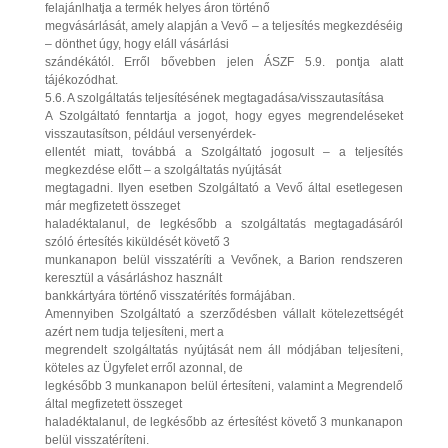
felajánlhatja a termék helyes áron történő
megvásárlását, amely alapján a Vevő – a teljesítés megkezdéséig
– dönthet úgy, hogy eláll vásárlási
szándékától. Erről bővebben jelen ÁSZF 5.9. pontja alatt
tájékozódhat.
5.6. A szolgáltatás teljesítésének megtagadása/visszautasítása
A Szolgáltató fenntartja a jogot, hogy egyes megrendeléseket
visszautasítson, például versenyérdek-
ellentét miatt, továbbá a Szolgáltató jogosult – a teljesítés
megkezdése előtt – a szolgáltatás nyújtását
megtagadni. Ilyen esetben Szolgáltató a Vevő által esetlegesen
már megfizetett összeget
haladéktalanul, de legkésőbb a szolgáltatás megtagadásáról
szóló értesítés kiküldését követő 3
munkanapon belül visszatéríti a Vevőnek, a Barion rendszeren
keresztül a vásárláshoz használt
bankkártyára történő visszatérítés formájában.
Amennyiben Szolgáltató a szerződésben vállalt kötelezettségét
azért nem tudja teljesíteni, mert a
megrendelt szolgáltatás nyújtását nem áll módjában teljesíteni,
köteles az Ügyfelet erről azonnal, de
legkésőbb 3 munkanapon belül értesíteni, valamint a Megrendelő
által megfizetett összeget
haladéktalanul, de legkésőbb az értesítést követő 3 munkanapon
belül visszatéríteni.