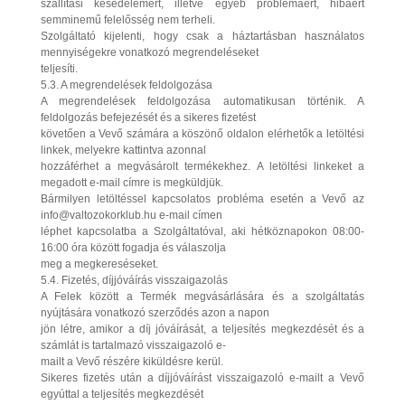
szállítási késedelemért, illetve egyéb problémáért, hibáért
semminemű felelősség nem terheli.
Szolgáltató kijelenti, hogy csak a háztartásban használatos
mennyiségekre vonatkozó megrendeléseket
teljesíti.
5.3. A megrendelések feldolgozása
A megrendelések feldolgozása automatikusan történik. A
feldolgozás befejezését és a sikeres fizetést
követően a Vevő számára a köszönő oldalon elérhetők a letöltési
linkek, melyekre kattintva azonnal
hozzáférhet a megvásárolt termékekhez. A letöltési linkeket a
megadott e-mail címre is megküldjük.
Bármilyen letöltéssel kapcsolatos probléma esetén a Vevő az
info@valtozokorklub.hu e-mail címen
léphet kapcsolatba a Szolgáltatóval, aki hétköznapokon 08:00-
16:00 óra között fogadja és válaszolja
meg a megkereséseket.
5.4. Fizetés, díjjóváírás visszaigazolás
A Felek között a Termék megvásárlására és a szolgáltatás
nyújtására vonatkozó szerződés azon a napon
jön létre, amikor a díj jóváírását, a teljesítés megkezdését és a
számlát is tartalmazó visszaigazoló e-
mailt a Vevő részére kiküldésre kerül.
Sikeres fizetés után a díjjóváírást visszaigazoló e-mailt a Vevő
egyúttal a teljesítés megkezdését