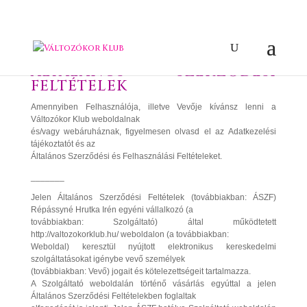
ÁLTALÁNOS SZERZŐDÉSI
FELTÉTELEK
Amennyiben Felhasználója, illetve Vevője kívánsz lenni a
Változókor Klub weboldalnak
és/vagy webáruháznak, figyelmesen olvasd el az Adatkezelési
tájékoztatót és az
Általános Szerződési és Felhasználási Feltételeket.
_______
Jelen Általános Szerződési Feltételek (továbbiakban: ÁSZF)
Répássyné Hrutka Irén egyéni vállalkozó (a
továbbiakban: Szolgáltató) által működtetett
http://valtozokorklub.hu/ weboldalon (a továbbiakban:
Weboldal) keresztül nyújtott elektronikus kereskedelmi
szolgáltatásokat igénybe vevő személyek
(továbbiakban: Vevő) jogait és kötelezettségeit tartalmazza.
A Szolgáltató weboldalán történő vásárlás egyúttal a jelen
Általános Szerződési Feltételekben foglaltak