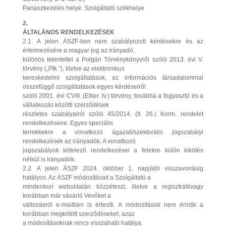
Panaszkezelés helye: Szolgáltató székhelye
2.
ÁLTALÁNOS RENDELKEZÉSEK
2.1. A jelen ÁSZF-ben nem szabályozott kérdésekre és az
értelmezésére a magyar jog az irányadó,
különös tekintettel a Polgári Törvénykönyvről szóló 2013. évi V.
törvény („Ptk.”), illetve az elektronikus
kereskedelmi szolgáltatások, az információs társadalommal
összefüggő szolgáltatások egyes kérdéseiről
szóló 2001. évi CVIII. (Elker. tv.) törvény, továbbá a fogyasztó és a
vállalkozás közötti szerződések
részletes szabályairól szóló 45/2014. (II. 26.) Korm. rendelet
rendelkezéseire. Egyes speciális
termékekre a vonatkozó ágazati/szektorális jogszabályi
rendelkezések az irányadók. A vonatkozó
jogszabályok kötelező rendelkezései a felekre külön kikötés
nélkül is irányadók.
2.2. A jelen ÁSZF 2024. október 1. napjától visszavonásig
hatályos. Az ÁSZF módosításait a Szolgáltató a
mindenkori weboldalán közzéteszi, illetve a regisztrált/vagy
korábban már vásárló Vevőket a
változásról e-mailben is értesíti. A módosítások nem érintik a
korábban megkötött szerződéseket, azaz
a módosításoknak nincs visszaható hatálya.