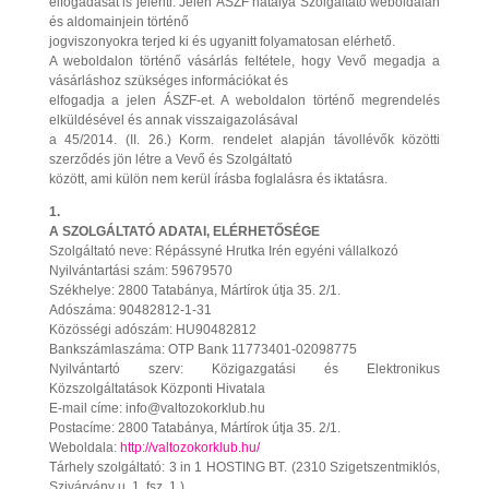
elfogadását is jelenti. Jelen ÁSZF hatálya Szolgáltató weboldalán
és aldomainjein történő
jogviszonyokra terjed ki és ugyanitt folyamatosan elérhető.
A weboldalon történő vásárlás feltétele, hogy Vevő megadja a
vásárláshoz szükséges információkat és
elfogadja a jelen ÁSZF-et. A weboldalon történő megrendelés
elküldésével és annak visszaigazolásával
a 45/2014. (II. 26.) Korm. rendelet alapján távollévők közötti
szerződés jön létre a Vevő és Szolgáltató
között, ami külön nem kerül írásba foglalásra és iktatásra.
1.
A SZOLGÁLTATÓ ADATAI, ELÉRHETŐSÉGE
Szolgáltató neve: Répássyné Hrutka Irén egyéni vállalkozó
Nyilvántartási szám: 59679570
Székhelye: 2800 Tatabánya, Mártírok útja 35. 2/1.
Adószáma: 90482812-1-31
Közösségi adószám: HU90482812
Bankszámlaszáma: OTP Bank 11773401-02098775
Nyilvántartó szerv: Közigazgatási és Elektronikus
Közszolgáltatások Központi Hivatala
E-mail címe: info@valtozokorklub.hu
Postacíme: 2800 Tatabánya, Mártírok útja 35. 2/1.
Weboldala:
http://valtozokorklub.hu/
Tárhely szolgáltató: 3 in 1 HOSTING BT. (2310 Szigetszentmiklós,
Szivárvány u. 1. fsz. 1.)