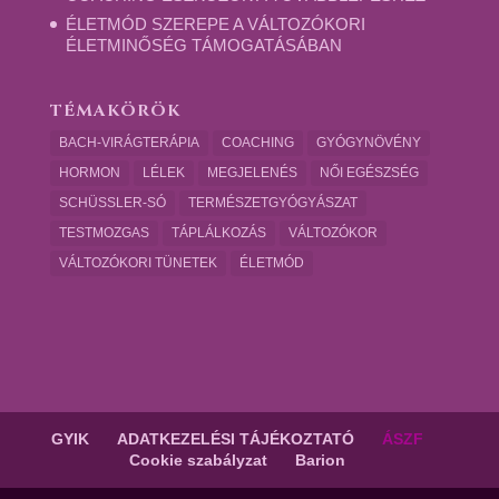
ÉLETMÓD SZEREPE A VÁLTOZÓKORI
ÉLETMINŐSÉG TÁMOGATÁSÁBAN
TÉMAKÖRÖK
BACH-VIRÁGTERÁPIA
COACHING
GYÓGYNÖVÉNY
HORMON
LÉLEK
MEGJELENÉS
NŐI EGÉSZSÉG
SCHÜSSLER-SÓ
TERMÉSZETGYÓGYÁSZAT
TESTMOZGAS
TÁPLÁLKOZÁS
VÁLTOZÓKOR
VÁLTOZÓKORI TÜNETEK
ÉLETMÓD
GYIK
ADATKEZELÉSI TÁJÉKOZTATÓ
ÁSZF
Cookie szabályzat
Barion