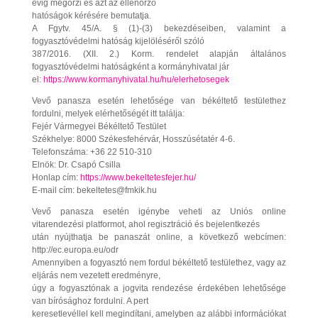
évig megőrzi és azt az ellenőrző
hatóságok kérésére bemutatja.
A Fgytv. 45/A. § (1)-(3) bekezdéseiben, valamint a
fogyasztóvédelmi hatóság kijelöléséről szóló
387/2016. (XII. 2.) Korm. rendelet alapján általános
fogyasztóvédelmi hatóságként a kormányhivatal jár
el:
https://www.kormanyhivatal.hu/hu/elerhetosegek
Vevő panasza esetén lehetősége van békéltető testülethez
fordulni, melyek elérhetőségét itt találja:
Fejér Vármegyei Békéltető Testület
Székhelye: 8000 Székesfehérvár, Hosszúsétatér 4-6.
Telefonszáma: +36 22 510-310
Elnök: Dr. Csapó Csilla
Honlap cím:
https://www.bekeltetesfejer.hu/
E-mail cím: bekeltetes@fmkik.hu
Vevő panasza esetén igénybe veheti az Uniós online
vitarendezési platformot, ahol regisztráció és bejelentkezés
után nyújthatja be panaszát online, a következő webcímen:
http://ec.europa.eu/odr
Amennyiben a fogyasztó nem fordul békéltető testülethez, vagy az
eljárás nem vezetett eredményre,
úgy a fogyasztónak a jogvita rendezése érdekében lehetősége
van bírósághoz fordulni. A pert
keresetlevéllel kell megindítani, amelyben az alábbi információkat