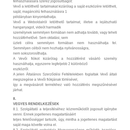
felhasználására szerez jogosultságot:
Vevő a letölthető tartalmakat kizárólag a saját eszközére letöltheti,
saját, magáncélú felhasználásra 1
példányban kinyomtathatja.
Vevő a Weboldalról letölthető tartalmat, illetve a lejátszható
hanganyagot, videót harmadik
személynek semmilyen formában nem adhatja tovább, vagy teheti
hozzáférhetővé. Sem oktatási, sem
üzleti célra semmilyen formában nem használhatja fel.
Semmilyen célból nem hozhatja nyilvánosságra,
nem sokszorosíthatja.
A Vevői fiókot kizárólag a hozzáférést vásárló személy
használhatja, egyszerre legfeljebb 2 különböző
eszközről.
A jelen Általános Szerződési Feltételekben foglaltak Vevő általi
megszegése a Vevői fiókjának törlésével,
így a megvásárolt termékhez való hozzáférés megszűnésével
járhat.
8.
VEGYES RENDELKEZÉSEK
8.1. Szolgáltató a teljesítéséhez közreműködőt jogosult igénybe
venni. Ennek jogellenes magatartásáért
teljes felelősséggel tartozik, úgy, mintha a jogellenes magatartást
saját maga követte volna el.