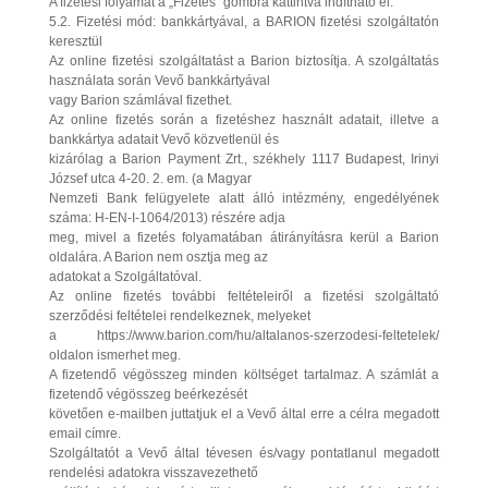
A fizetési folyamat a „Fizetés” gombra kattintva indítható el.
5.2. Fizetési mód: bankkártyával, a BARION fizetési szolgáltatón
keresztül
Az online fizetési szolgáltatást a Barion biztosítja. A szolgáltatás
használata során Vevő bankkártyával
vagy Barion számlával fizethet.
Az online fizetés során a fizetéshez használt adatait, illetve a
bankkártya adatait Vevő közvetlenül és
kizárólag a Barion Payment Zrt., székhely 1117 Budapest, Irinyi
József utca 4-20. 2. em. (a Magyar
Nemzeti Bank felügyelete alatt álló intézmény, engedélyének
száma: H-EN-I-1064/2013) részére adja
meg, mivel a fizetés folyamatában átirányításra kerül a Barion
oldalára. A Barion nem osztja meg az
adatokat a Szolgáltatóval.
Az online fizetés további feltételeiről a fizetési szolgáltató
szerződési feltételei rendelkeznek, melyeket
a https://www.barion.com/hu/altalanos-szerzodesi-feltetelek/
oldalon ismerhet meg.
A fizetendő végösszeg minden költséget tartalmaz. A számlát a
fizetendő végösszeg beérkezését
követően e-mailben juttatjuk el a Vevő által erre a célra megadott
email címre.
Szolgáltatót a Vevő által tévesen és/vagy pontatlanul megadott
rendelési adatokra visszavezethető