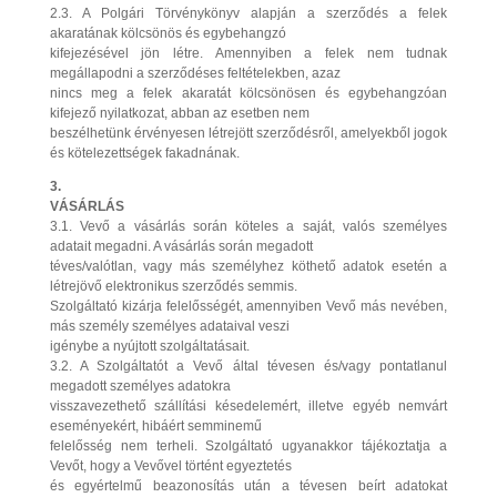
2.3. A Polgári Törvénykönyv alapján a szerződés a felek
akaratának kölcsönös és egybehangzó
kifejezésével jön létre. Amennyiben a felek nem tudnak
megállapodni a szerződéses feltételekben, azaz
nincs meg a felek akaratát kölcsönösen és egybehangzóan
kifejező nyilatkozat, abban az esetben nem
beszélhetünk érvényesen létrejött szerződésről, amelyekből jogok
és kötelezettségek fakadnának.
3.
VÁSÁRLÁS
3.1. Vevő a vásárlás során köteles a saját, valós személyes
adatait megadni. A vásárlás során megadott
téves/valótlan, vagy más személyhez köthető adatok esetén a
létrejövő elektronikus szerződés semmis.
Szolgáltató kizárja felelősségét, amennyiben Vevő más nevében,
más személy személyes adataival veszi
igénybe a nyújtott szolgáltatásait.
3.2. A Szolgáltatót a Vevő által tévesen és/vagy pontatlanul
megadott személyes adatokra
visszavezethető szállítási késedelemért, illetve egyéb nemvárt
eseményekért, hibáért semminemű
felelősség nem terheli. Szolgáltató ugyanakkor tájékoztatja a
Vevőt, hogy a Vevővel történt egyeztetés
és egyértelmű beazonosítás után a tévesen beírt adatokat