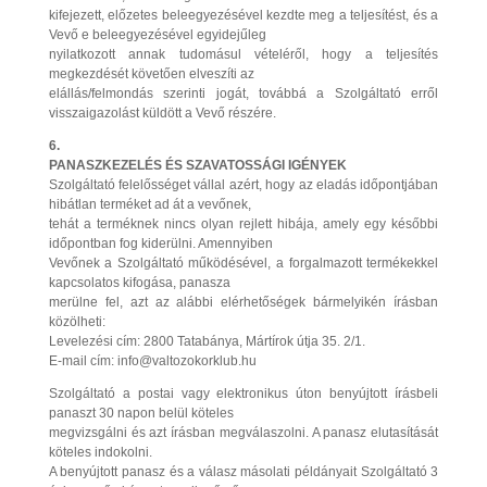
kifejezett, előzetes beleegyezésével kezdte meg a teljesítést, és a
Vevő e beleegyezésével egyidejűleg
nyilatkozott annak tudomásul vételéről, hogy a teljesítés
megkezdését követően elveszíti az
elállás/felmondás szerinti jogát, továbbá a Szolgáltató erről
visszaigazolást küldött a Vevő részére.
6.
PANASZKEZELÉS ÉS SZAVATOSSÁGI IGÉNYEK
Szolgáltató felelősséget vállal azért, hogy az eladás időpontjában
hibátlan terméket ad át a vevőnek,
tehát a terméknek nincs olyan rejlett hibája, amely egy későbbi
időpontban fog kiderülni. Amennyiben
Vevőnek a Szolgáltató működésével, a forgalmazott termékekkel
kapcsolatos kifogása, panasza
merülne fel, azt az alábbi elérhetőségek bármelyikén írásban
közölheti:
Levelezési cím: 2800 Tatabánya, Mártírok útja 35. 2/1.
E-mail cím: info@valtozokorklub.hu
Szolgáltató a postai vagy elektronikus úton benyújtott írásbeli
panaszt 30 napon belül köteles
megvizsgálni és azt írásban megválaszolni. A panasz elutasítását
köteles indokolni.
A benyújtott panasz és a válasz másolati példányait Szolgáltató 3