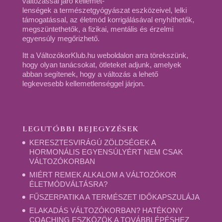
változással járó kellemet-
lenségek a természetgyógyászat eszközeivel, lelki
támogatással, az életmód korrigálásával enyhíthetők,
megszüntethetők, a fizikai, mentális és érzelmi
egyensúly megőrizhető.
Itt a VáltozókorKlub.hu weboldalon arra törekszünk,
hogy olyan tanácsokat, ötleteket adjunk, amelyek
abban segítenek, hogy a változás a lehető
legkevesebb kellemetlenséggel járjon.
LEGUTÓBBI BEJEGYZÉSEK
KERESZTESVIRÁGÚ ZÖLDSÉGEK A
HORMONÁLIS EGYENSÚLYÉRT NEM CSAK
VÁLTOZÓKORBAN
MIÉRT REMEK ALKALOM A VÁLTOZÓKOR
ÉLETMÓDVÁLTÁSRA?
FŰSZERPATIKA A TERMÉSZET IDŐKAPSZULÁJA
ELAKADÁS VÁLTOZÓKORBAN? HATÉKONY
COACHING ESZKÖZÖK A TOVÁBBLÉPÉSHEZ