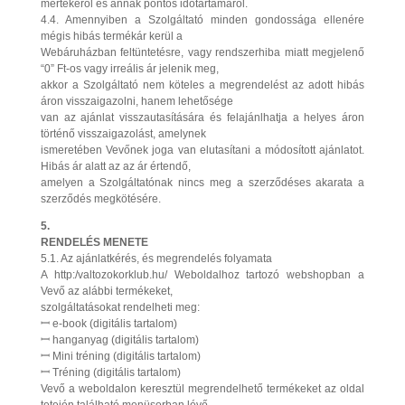
mértékéről és annak pontos időtartamáról.
4.4. Amennyiben a Szolgáltató minden gondossága ellenére
mégis hibás termékár kerül a
Webáruházban feltüntetésre, vagy rendszerhiba miatt megjelenő
“0” Ft-os vagy irreális ár jelenik meg,
akkor a Szolgáltató nem köteles a megrendelést az adott hibás
áron visszaigazolni, hanem lehetősége
van az ajánlat visszautasítására és felajánlhatja a helyes áron
történő visszaigazolást, amelynek
ismeretében Vevőnek joga van elutasítani a módosított ajánlatot.
Hibás ár alatt az az ár értendő,
amelyen a Szolgáltatónak nincs meg a szerződéses akarata a
szerződés megkötésére.
5.
RENDELÉS MENETE
5.1. Az ajánlatkérés, és megrendelés folyamata
A http:/valtozokorklub.hu/ Weboldalhoz tartozó webshopban a
Vevő az alábbi termékeket,
szolgáltatásokat rendelheti meg:
ꟷ e-book (digitális tartalom)
ꟷ hanganyag (digitális tartalom)
ꟷ Mini tréning (digitális tartalom)
ꟷ Tréning (digitális tartalom)
Vevő a weboldalon keresztül megrendelhető termékeket az oldal