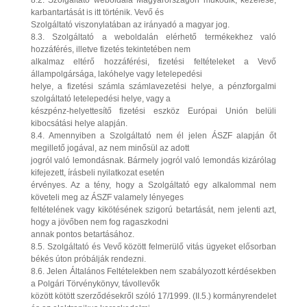
8.2. Szolgáltató weboldala Magyarországon működik, kezelése,
karbantartását is itt történik. Vevő és
Szolgáltató viszonylatában az irányadó a magyar jog.
8.3. Szolgáltató a weboldalán elérhető termékekhez való
hozzáférés, illetve fizetés tekintetében nem
alkalmaz eltérő hozzáférési, fizetési feltételeket a Vevő
állampolgársága, lakóhelye vagy letelepedési
helye, a fizetési számla számlavezetési helye, a pénzforgalmi
szolgáltató letelepedési helye, vagy a
készpénz-helyettesítő fizetési eszköz Európai Unión belüli
kibocsátási helye alapján.
8.4. Amennyiben a Szolgáltató nem él jelen ÁSZF alapján őt
megillető jogával, az nem minősül az adott
jogról való lemondásnak. Bármely jogról való lemondás kizárólag
kifejezett, írásbeli nyilatkozat esetén
érvényes. Az a tény, hogy a Szolgáltató egy alkalommal nem
követeli meg az ÁSZF valamely lényeges
feltételének vagy kikötésének szigorú betartását, nem jelenti azt,
hogy a jövőben nem fog ragaszkodni
annak pontos betartásához.
8.5. Szolgáltató és Vevő között felmerülő vitás ügyeket elősorban
békés úton próbálják rendezni.
8.6. Jelen Általános Feltételekben nem szabályozott kérdésekben
a Polgári Törvénykönyv, távollevők
között kötött szerződésekről szóló 17/1999. (II.5.) kormányrendelet