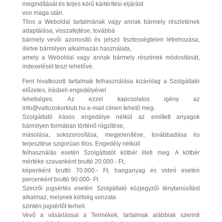
megindítását és teljes körű kártérítési eljárást
von maga után.
Tilos a Weboldal tartalmának vagy annak bármely részletének
adaptálása, visszafejtése, továbbá
bármely vevői azonosító és jelszó tisztességtelen létrehozása,
illetve bármilyen alkalmazás használata,
amely a Weboldal vagy annak bármely részének módosítását,
indexelését teszi lehetővé.
Fent hivatkozott tartalmak felhasználása kizárólag a Szolgáltató
előzetes, írásbeli engedélyével
lehetséges. Az ezzel kapcsolatos igény az
info@valtozokorklub.hu e-mail címen tehető meg.
Szolgáltató írásos engedélye nélkül az említett anyagok
bármilyen formában történő rögzítése,
másolása, sokszorosítása, megjelenítése, továbbadása és
terjesztése szigorúan tilos. Engedély nélküli
felhasználás esetén Szolgáltatót kötbér illeti meg. A kötbér
mértéke szavanként bruttó 20.000.- Ft,
képenként bruttó 70.000.- Ft, hanganyag és videó esetén
percenként bruttó 90.000- Ft.
Szerzői jogsértés esetén Szolgáltató közjegyzői ténytanúsítást
alkalmaz, melynek költség vonzata
szintén jogsértőt terheli.
Vevő a vásárlással a Termékek, tartalmak alábbiak szerinti