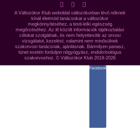
A Változókor Klub weboldal változókorban lévő nőknek
kínál életmód tanácsokat a változókor
megkönnyítéséhez, a testi-lelki egészség
megőrzéséhez. Az itt közölt információk tájékoztatási
célokat szolgálnak, és nem helyettesítik az orvosi
vizsgálatot, kezelést, valamint nem minősülnek
szakorvosi tanácsnak, ajánlásnak. Bármilyen panasz,
tünet esetén forduljon nőgyógyász, endokrinológus
szakorvoshoz. © Változókor Klub 2018-2026
Facebook