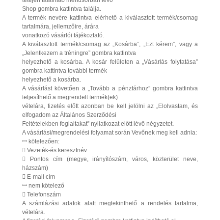
tetején található menüsorban lévő
Shop gombra kattintva találja.
A termék nevére kattintva elérhető a kiválasztott termék/csomag
tartalmára, jellemzőire, árára
vonatkozó vásárlói tájékoztató.
A kiválasztott termék/csomag az „Kosárba”, „Ezt kérem”, vagy a
„Jelentkezem a tréningre” gombra kattintva
helyezhető a kosárba. A kosár felületen a „Vásárlás folytatása”
gombra kattintva további termék
helyezhető a kosárba.
A vásárlást követően a „Tovább a pénztárhoz” gombra kattintva
teljesíthető a megrendelt termék(ek)
vételára, fizetés előtt azonban be kell jelölni az „Elolvastam, és
elfogadom az Általános Szerződési
Feltételekben foglaltakat” nyilatkozat előtt lévő négyzetet.
A vásárlási/megrendelési folyamat során Vevőnek meg kell adnia:
ꟷ kötelezően:
 Vezeték-és keresztnév
 Pontos cím (megye, irányítószám, város, közterület neve,
házszám)
 E-mail cím
ꟷ nem kötelező
 Telefonszám
A számlázási adatok alatt megtekinthető a rendelés tartalma,
vételára.