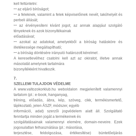
kell feltüntetni:
ꟷ az eljáró bíróságot;
ꟷ a feleknek, valamint a felek képviselőinek nevét, lakóhelyét és
perbeli állását;
ꟷ az érvényesíteni kívánt jogot, az annak alapjául szolgáló
tényeknek és azok bizonyítékainak
előadásával;
ꟷ azokat az adatokat, amelyekből a bíróság hatásköre és
illetékessége megállapítható;
ꟷ a bíróság döntésére irányuló határozott kérelmet .
A keresetlevélhez csatolni kell azt az okiratot, illetve annak
másolatát amelynek tartalmára
bizonyítékként hivatkozik.
7.
SZELLEMI TULAJDON VÉDELME
A www.valtozokorklub.hu weboldalon megjelenített valamennyi
tartalom (pl.: e-book, hanganyag,
tréning, előadás, ábra, kép, szöveg, cikk, termékismertető,
tájékoztató, jelen ÁSZF, módszer, egyéb
információ, adat) szerzői jogvédelem alatt áll. Szolgáltató
fenntartja minden jogát a termékeinek és
szolgáltatásainak valamennyi elemére, domain-neveire. Ezek
jogosulatlan felhasználása (pl.: másolása,
terjesztése, feldolgozása, értékesítése) büntetőeljárás