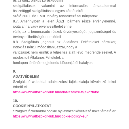
és az elektronikus kereskedelmi
szolgáltatások, valamint az információs társadalommal
összefüggő szolgáltatások egyes kérdéseiről
szóló 2001. évi CVIII. törvény rendelkezései irányadók.
8.7. Amennyiben a jelen ÁSZF bármely része érvénytelenné,
jogtalanná vagy érvényesíthetetlenné
válik, az a fennmaradó részek érvényességét, jogszerűségét és
érvényesíthetőségét nem érinti.
8.8. Szolgáltató jogosult az Általános Feltételeket bármikor,
indoklás nélkül módosítani, azzal, hogy a
változások nem érintik a teljesítés alatt lévő megrendeléseket. A
módosított Általános Feltételek a
honlapon történő megjelenés időpontjától hatályos.
9.
ADATVÉDELEM
Szolgáltató weboldal adatkezelési tájékoztatója következő linket
érhető el:
https://www.valtozokorklub.hu/adatkezelesi-tajekoztato/
10.
COOKIE NYILATKOZA
T
Szolgáltató weboldal cookie nyilatkozat következő linket érhető el:
https://www.valtozokorklub.hu/cookie-policy–eu/