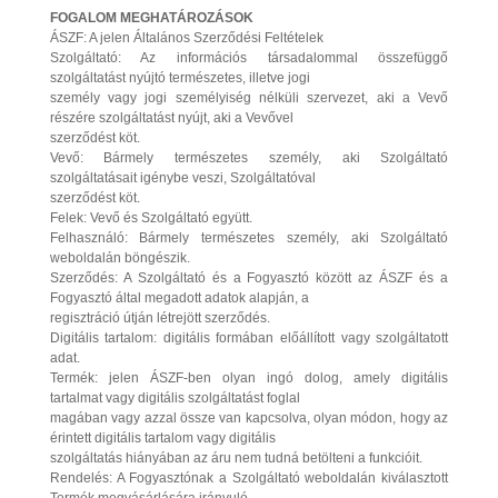
FOGALOM MEGHATÁROZÁSOK
ÁSZF: A jelen Általános Szerződési Feltételek
Szolgáltató: Az információs társadalommal összefüggő
szolgáltatást nyújtó természetes, illetve jogi
személy vagy jogi személyiség nélküli szervezet, aki a Vevő
részére szolgáltatást nyújt, aki a Vevővel
szerződést köt.
Vevő: Bármely természetes személy, aki Szolgáltató
szolgáltatásait igénybe veszi, Szolgáltatóval
szerződést köt.
Felek: Vevő és Szolgáltató együtt.
Felhasználó: Bármely természetes személy, aki Szolgáltató
weboldalán böngészik.
Szerződés: A Szolgáltató és a Fogyasztó között az ÁSZF és a
Fogyasztó által megadott adatok alapján, a
regisztráció útján létrejött szerződés.
Digitális tartalom: digitális formában előállított vagy szolgáltatott
adat.
Termék: jelen ÁSZF-ben olyan ingó dolog, amely digitális
tartalmat vagy digitális szolgáltatást foglal
magában vagy azzal össze van kapcsolva, olyan módon, hogy az
érintett digitális tartalom vagy digitális
szolgáltatás hiányában az áru nem tudná betölteni a funkcióit.
Rendelés: A Fogyasztónak a Szolgáltató weboldalán kiválasztott