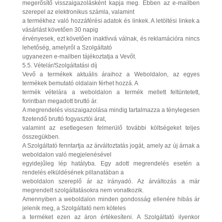
megerősítő visszaigazolásként kapja meg. Ebben az e-mailben
szerepel az elektronikus számla, valamint
a termékhez való hozzáférési adatok és linkek. A letöltési linkek a
vásárlást követően 30 napig
érvényesek, ezt követően inaktívvá válnak, és reklamációra nincs
lehetőség, amelyről a Szolgáltató
ugyanezen e-mailben tájékoztatja a Vevőt.
5.5. Vételár/Szolgáltatási díj
Vevő a termékek aktuális áraihoz a Weboldalon, az egyes
termékek bemutató oldalain férhet hozzá. A
termék vételára a weboldalon a termék mellett feltüntetett,
forintban megadott bruttó ár.
A megrendelés visszaigazolása mindig tartalmazza a ténylegesen
fizetendő bruttó fogyasztói árat,
valamint az esetlegesen felmerülő további költségeket teljes
összegükben.
A Szolgáltató fenntartja az árváltoztatás jogát, amely az új árnak a
weboldalon való megjelenésével
egyidejűleg lép hatályba. Egy adott megrendelés esetén a
rendelés elküldésének pillanatában a
weboldalon szereplő ár az irányadó. Az árváltozás a már
megrendelt szolgáltatásokra nem vonatkozik.
Amennyiben a weboldalon minden gondosság ellenére hibás ár
jelenik meg, a Szolgáltató nem köteles
a terméket ezen az áron értékesíteni. A Szolgáltató ilyenkor