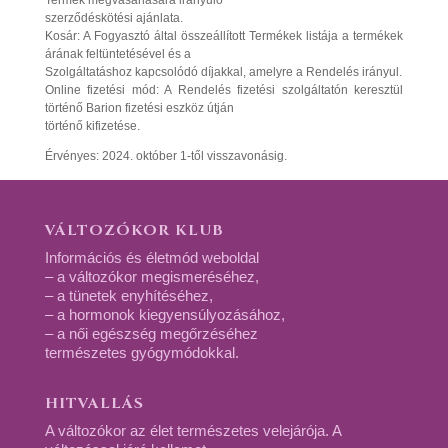
Termék megvásárlására irányuló
szerződéskötési ajánlata.
Kosár: A Fogyasztó által összeállított Termékek listája a termékek
árának feltüntetésével és a
Szolgáltatáshoz kapcsolódó díjakkal, amelyre a Rendelés irányul.
Online fizetési mód: A Rendelés fizetési szolgáltatón keresztül
történő Barion fizetési eszköz útján
történő kifizetése.
Érvényes: 2024. október 1-től visszavonásig.
VÁLTOZÓKOR KLUB
Információs és életmód weboldal
– a változókor megismeréséhez,
– a tünetek enyhítéséhez,
– a hormonok kiegyensúlyozásához,
– a női egészség megőrzéséhez
természetes gyógymódokkal.
HITVALLÁS
A változókor az élet természetes velejárója. A