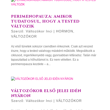
PERIMENOPAUZA: AMIKOR
TUDATOSUL, HOGY A TESTED
VÁLTOZIK
Szerző:
Változókor Inci
|
HORMON
,
VÁLTOZÓKOR
Az első tünetek sokszor csendben érkeznek. Csak azt veszed
észre, hogy a tested valahogy másként működik. Megváltozik a
ciklusod, ingerlékenyebb vagy, gyorsabban kifáradsz. Talán már
tapasztaltad a hőhullámot is. Ez nem véletlen. Ez a
perimenopauza kezdete – a...
VÁLTOZÓKOR ELSŐ JELEI IDÉN
NYÁRON
Szerző:
Változókor Inci
|
VÁLTOZÓKOR