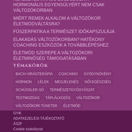
HORMONÁLIS EGYENSÚLYÉRT NEM CSAK
VÁLTOZÓKORBAN
MIÉRT REMEK ALKALOM A VÁLTOZÓKOR
ÉLETMÓDVÁLTÁSRA?
FŰSZERPATIKA A TERMÉSZET IDŐKAPSZULÁJA
ELAKADÁS VÁLTOZÓKORBAN? HATÉKONY
COACHING ESZKÖZÖK A TOVÁBBLÉPÉSHEZ
ÉLETMÓD SZEREPE A VÁLTOZÓKORI
ÉLETMINŐSÉG TÁMOGATÁSÁBAN
TÉMAKÖRÖK
BACH-VIRÁGTERÁPIA
COACHING
GYÓGYNÖVÉNY
HORMON
LÉLEK
MEGJELENÉS
NŐI EGÉSZSÉG
SCHÜSSLER-SÓ
TERMÉSZETGYÓGYÁSZAT
TESTMOZGAS
TÁPLÁLKOZÁS
VÁLTOZÓKOR
VÁLTOZÓKORI TÜNETEK
ÉLETMÓD
GYIK
ADATKEZELÉSI TÁJÉKOZTATÓ
ÁSZF
Cookie szabályzat