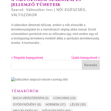
JELLEMZŐ TÜNETEIK
Szerző:
Változókor Inci
|
NŐI EGÉSZSÉG
,
VÁLTOZÓKOR
A változókor átmeneti időszak, amikor a nők elveszítik a
termékenységüket és a menstruáció végleg abba marad. Ennél
szívesebben gondolok erre az időszakra úgy, mint amikor egy nő
a biológiailag termékeny évekből átlép a spirituális termékenység
éveibe. A hormonális...
« Régebbi bejegyzések
Újabb bejegyzések »
Keresés
TÉMAKÖRÖK
BACH-VIRÁGTERÁPIA
(3)
COACHING
(10)
GYÓGYNÖVÉNY
(8)
HORMON
(37)
LÉLEK
(30)