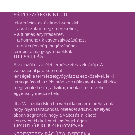
VÁLTOZÓKOR KLUB
Információs és életmód weboldal
– a változókor megismeréséhez,
– a tünetek enyhítéséhez,
– a hormonok kiegyensúlyozásához,
– a női egészség megőrzéséhez
természetes gyógymódokkal.
HITVALLÁS
A változókor az élet természetes velejárója. A
változással járó kellemet-
lenségek a természetgyógyászat eszközeivel, lelki
támogatással, az életmód korrigálásával enyhíthetők,
megszüntethetők, a fizikai, mentális és érzelmi
egyensúly megőrizhető.
Itt a VáltozókorKlub.hu weboldalon arra törekszünk,
hogy olyan tanácsokat, ötleteket adjunk, amelyek
abban segítenek, hogy a változás a lehető
legkevesebb kellemetlenséggel járjon.
LEGUTÓBBI BEJEGYZÉSEK
KERESZTESVIRÁGÚ ZÖLDSÉGEK A