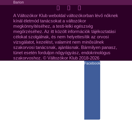
Barion
A Változókor Klub weboldal változókorban lévő nőknek
kínál életmód tanácsokat a változókor
megkönnyítéséhez, a testi-lelki egészség
megőrzéséhez. Az itt közölt információk tájékoztatási
célokat szolgálnak, és nem helyettesítik az orvosi
vizsgálatot, kezelést, valamint nem minősülnek
szakorvosi tanácsnak, ajánlásnak. Bármilyen panasz,
tünet esetén forduljon nőgyógyász, endokrinológus
szakorvoshoz. © Változókor Klub 2018-2026
Facebook