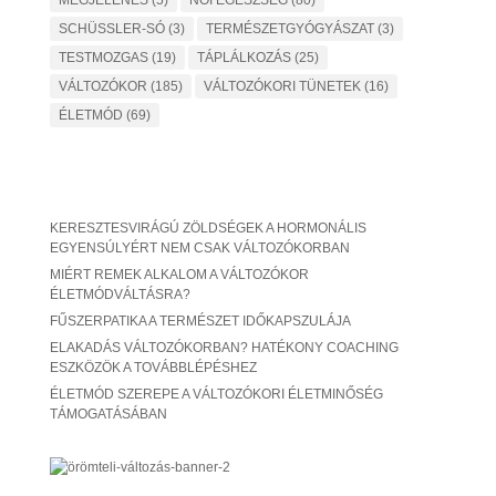
MEGJELENÉS
(5)
NŐI EGÉSZSÉG
(80)
SCHÜSSLER-SÓ
(3)
TERMÉSZETGYÓGYÁSZAT
(3)
TESTMOZGAS
(19)
TÁPLÁLKOZÁS
(25)
VÁLTOZÓKOR
(185)
VÁLTOZÓKORI TÜNETEK
(16)
ÉLETMÓD
(69)
KERESZTESVIRÁGÚ ZÖLDSÉGEK A HORMONÁLIS
EGYENSÚLYÉRT NEM CSAK VÁLTOZÓKORBAN
MIÉRT REMEK ALKALOM A VÁLTOZÓKOR
ÉLETMÓDVÁLTÁSRA?
FŰSZERPATIKA A TERMÉSZET IDŐKAPSZULÁJA
ELAKADÁS VÁLTOZÓKORBAN? HATÉKONY COACHING
ESZKÖZÖK A TOVÁBBLÉPÉSHEZ
ÉLETMÓD SZEREPE A VÁLTOZÓKORI ÉLETMINŐSÉG
TÁMOGATÁSÁBAN