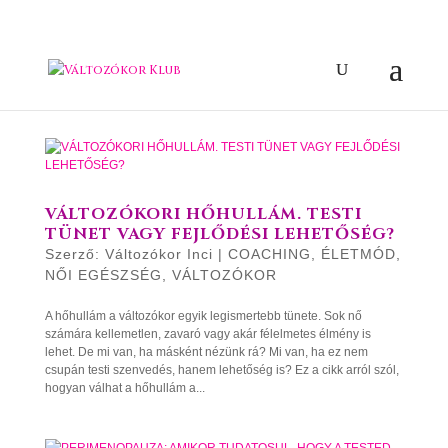
VÁLTOZÓKORI HŐHULLÁM. TESTI
TÜNET VAGY FEJLŐDÉSI LEHETŐSÉG?
Szerző:
Változókor Inci
|
COACHING
,
ÉLETMÓD
,
NŐI EGÉSZSÉG
,
VÁLTOZÓKOR
A hőhullám a változókor egyik legismertebb tünete. Sok nő
számára kellemetlen, zavaró vagy akár félelmetes élmény is
lehet. De mi van, ha másként nézünk rá? Mi van, ha ez nem
csupán testi szenvedés, hanem lehetőség is? Ez a cikk arról szól,
hogyan válhat a hőhullám a...