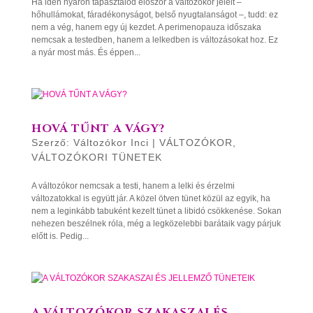
Ha idén nyáron tapasztalod először a változókor jeleit –
hőhullámokat, fáradékonyságot, belső nyugtalanságot –, tudd: ez
nem a vég, hanem egy új kezdet. A perimenopauza időszaka
nemcsak a testedben, hanem a lelkedben is változásokat hoz. Ez
a nyár most más. És éppen...
HOVÁ TŰNT A VÁGY?
Szerző:
Változókor Inci
|
VÁLTOZÓKOR
,
VÁLTOZÓKORI TÜNETEK
A változókor nemcsak a testi, hanem a lelki és érzelmi
változatokkal is együtt jár. A közel ötven tünet közül az egyik, ha
nem a leginkább tabuként kezelt tünet a libidó csökkenése. Sokan
nehezen beszélnek róla, még a legközelebbi barátaik vagy párjuk
előtt is. Pedig...
A VÁLTOZÓKOR SZAKASZAI ÉS