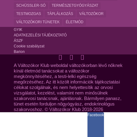
SCHÜSSLER-SÓ
TERMÉSZETGYÓGYÁSZAT
TESTMOZGAS
TÁPLÁLKOZÁS
VÁLTOZÓKOR
VÁLTOZÓKORI TÜNETEK
ÉLETMÓD
GYIK
ADATKEZELÉSI TÁJÉKOZTATÓ
ÁSZF
Cookie szabályzat
Barion
A Változókor Klub weboldal változókorban lévő nőknek
kínál életmód tanácsokat a változókor
megkönnyítéséhez, a testi-lelki egészség
megőrzéséhez. Az itt közölt információk tájékoztatási
célokat szolgálnak, és nem helyettesítik az orvosi
vizsgálatot, kezelést, valamint nem minősülnek
szakorvosi tanácsnak, ajánlásnak. Bármilyen panasz,
tünet esetén forduljon nőgyógyász, endokrinológus
szakorvoshoz. © Változókor Klub 2018-2026
Facebook