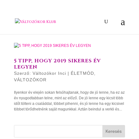
5 TIPP, HOGY 2019 SIKERES ÉV
LEGYEN
Szerző:
Változókor Inci
|
ÉLETMÓD
,
VÁLTOZÓKOR
Ilyenkor év elején sokan felsóhajtanak, hogy de jó lenne, ha ez az
év nyugodtabban telne, mint az előző. De jó lenne egy kicsit több
időt tölteni a családdal, többet pihenni, és jó lenne ha egy kicsivel
többet törődhetnénk saját magunkkal. Aztán beindul a verkli és...
Keresés