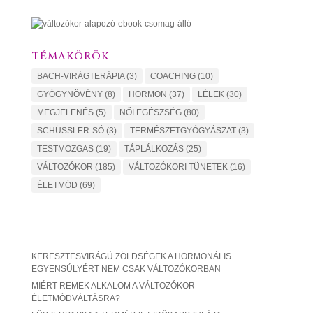
TÉMAKÖRÖK
BACH-VIRÁGTERÁPIA
(3)
COACHING
(10)
GYÓGYNÖVÉNY
(8)
HORMON
(37)
LÉLEK
(30)
MEGJELENÉS
(5)
NŐI EGÉSZSÉG
(80)
SCHÜSSLER-SÓ
(3)
TERMÉSZETGYÓGYÁSZAT
(3)
TESTMOZGAS
(19)
TÁPLÁLKOZÁS
(25)
VÁLTOZÓKOR
(185)
VÁLTOZÓKORI TÜNETEK
(16)
ÉLETMÓD
(69)
KERESZTESVIRÁGÚ ZÖLDSÉGEK A HORMONÁLIS
EGYENSÚLYÉRT NEM CSAK VÁLTOZÓKORBAN
MIÉRT REMEK ALKALOM A VÁLTOZÓKOR
ÉLETMÓDVÁLTÁSRA?