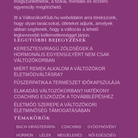
megszüntethetők, a fizikai, mentális és érzelmi
egyensúly megőrizhető.
Itt a VáltozókorKlub.hu weboldalon arra törekszünk,
hogy olyan tanácsokat, ötleteket adjunk, amelyek
abban segítenek, hogy a változás a lehető
legkevesebb kellemetlenséggel járjon.
LEGUTÓBBI BEJEGYZÉSEK
KERESZTESVIRÁGÚ ZÖLDSÉGEK A
HORMONÁLIS EGYENSÚLYÉRT NEM CSAK
VÁLTOZÓKORBAN
MIÉRT REMEK ALKALOM A VÁLTOZÓKOR
ÉLETMÓDVÁLTÁSRA?
FŰSZERPATIKA A TERMÉSZET IDŐKAPSZULÁJA
ELAKADÁS VÁLTOZÓKORBAN? HATÉKONY
COACHING ESZKÖZÖK A TOVÁBBLÉPÉSHEZ
ÉLETMÓD SZEREPE A VÁLTOZÓKORI
ÉLETMINŐSÉG TÁMOGATÁSÁBAN
TÉMAKÖRÖK
BACH-VIRÁGTERÁPIA
COACHING
GYÓGYNÖVÉNY
HORMON
LÉLEK
MEGJELENÉS
NŐI EGÉSZSÉG