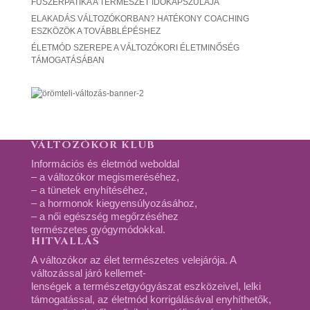
FŰSZERPATIKA A TERMÉSZET IDŐKAPSZULÁJA
ELAKADÁS VÁLTOZÓKORBAN? HATÉKONY COACHING
ESZKÖZÖK A TOVÁBBLÉPÉSHEZ
ÉLETMÓD SZEREPE A VÁLTOZÓKORI ÉLETMINŐSÉG
TÁMOGATÁSÁBAN
VÁLTOZÓKOR KLUB
Információs és életmód weboldal
– a változókor megismeréséhez,
– a tünetek enyhítéséhez,
– a hormonok kiegyensúlyozásához,
– a női egészség megőrzéséhez
természetes gyógymódokkal.
HITVALLÁS
A változókor az élet természetes velejárója. A
változással járó kellemet-
lenségek a természetgyógyászat eszközeivel, lelki
támogatással, az életmód korrigálásával enyhíthetők,