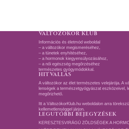
VÁLTOZÓKOR KLUB
Információs és életmód weboldal
– a változókor megismeréséhez,
– a tünetek enyhítéséhez,
– a hormonok kiegyensúlyozásához,
– a női egészség megőrzéséhez
természetes gyógymódokkal.
HITVALLÁS
A változókor az élet természetes velejárója. A vá
lenségek a természetgyógyászat eszközeivel, lel
megőrizhető.
Itt a VáltozókorKlub.hu weboldalon arra töreksz
kellemetlenséggel járjon.
LEGUTÓBBI BEJEGYZÉSEK
KERESZTESVIRÁGÚ ZÖLDSÉGEK A HORM