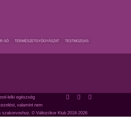
R-SÓ
TERMÉSZETGYÓGYÁSZAT
TESTMOZGAS
sti-lelki egészség
 kezelést, valamint nem
us szakorvoshoz. © Változókor Klub 2018-2026