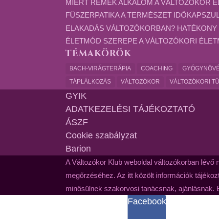
MIÉRT REMEK ALKALOM A VÁLTOZÓKOR 
FŰSZERPATIKA A TERMÉSZET IDŐKAPSZU
ELAKADÁS VÁLTOZÓKORBAN? HATÉKONY
ÉLETMÓD SZEREPE A VÁLTOZÓKORI ÉLE
TÉMAKÖRÖK
BACH-VIRÁGTERÁPIA
COACHING
GYÓGYNÖV
TÁPLÁLKOZÁS
VÁLTOZÓKOR
VÁLTOZÓKORI T
GYIK
ADATKEZELÉSI TÁJÉKOZTATÓ
ÁSZF
Cookie szabályzat
Barion
A Változókor Klub weboldal változókorban lévő 
megőrzéséhez. Az itt közölt információk tájékozt
minősülnek szakorvosi tanácsnak, ajánlásnak. 
Facebook