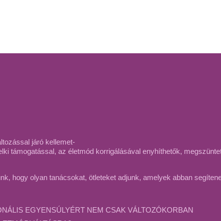
ltozással járó kellemet-
ki támogatással, az életmód korrigálásával enyhíthetők, megszünteth
ünk, hogy olyan tanácsokat, ötleteket adjunk, amelyek abban segíten
ONÁLIS EGYENSÚLYÉRT NEM CSAK VÁLTOZÓKORBAN