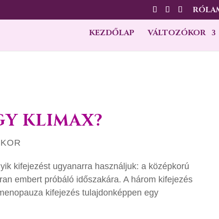
RÓLA
KEZDŐLAP
VÁLTOZÓKOR
Y KLIMAX?
ÓKOR
ik kifejezést ugyanarra használjuk: a középkorú
ran embert próbáló időszakára. A három kifejezés
 menopauza kifejezés tulajdonképpen egy