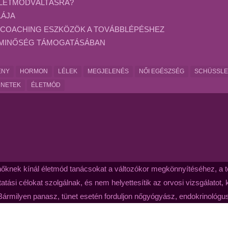
ÉLETMÓDVÁLTÁSRA?
LÁJA
 COACHING ESZKÖZÖK A TOVÁBBLÉPÉSHEZ
TMINŐSÉG TÁMOGATÁSÁBAN
ÉNY
HORMON
LÉLEK
MEGJELENÉS
NŐI EGÉSZSÉG
SCHÜSSLE
ÜNETEK
ÉLETMÓD
nőknek kínál életmód tanácsokat a változókor megkönnyítéséhez, a te
atási célokat szolgálnak, és nem helyettesítik az orvosi vizsgálatot,
Bármilyen panasz, tünet esetén forduljon nőgyógyász, endokrinológ