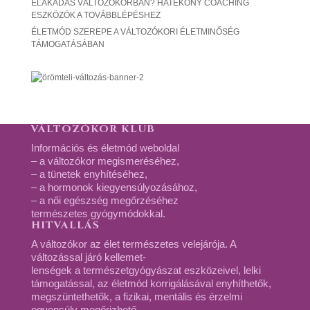
ELAKADÁS VÁLTOZÓKORBAN? HATÉKONY COACHING
ESZKÖZÖK A TOVÁBBLÉPÉSHEZ
ÉLETMÓD SZEREPE A VÁLTOZÓKORI ÉLETMINŐSÉG
TÁMOGATÁSÁBAN
VÁLTOZÓKOR KLUB
Információs és életmód weboldal
– a változókor megismeréséhez,
– a tünetek enyhítéséhez,
– a hormonok kiegyensúlyozásához,
– a női egészség megőrzéséhez
természetes gyógymódokkal.
HITVALLÁS
A változókor az élet természetes velejárója. A
változással járó kellemet-
lenségek a természetgyógyászat eszközeivel, lelki
támogatással, az életmód korrigálásával enyhíthetők,
megszüntethetők, a fizikai, mentális és érzelmi
egyensúly megőrizhető.