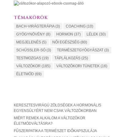
TÉMAKÖRÖK
BACH-VIRÁGTERÁPIA
(3)
COACHING
(10)
GYÓGYNÖVÉNY
(8)
HORMON
(37)
LÉLEK
(30)
MEGJELENÉS
(5)
NŐI EGÉSZSÉG
(80)
SCHÜSSLER-SÓ
(3)
TERMÉSZETGYÓGYÁSZAT
(3)
TESTMOZGAS
(19)
TÁPLÁLKOZÁS
(25)
VÁLTOZÓKOR
(185)
VÁLTOZÓKORI TÜNETEK
(16)
ÉLETMÓD
(69)
KERESZTESVIRÁGÚ ZÖLDSÉGEK A HORMONÁLIS
EGYENSÚLYÉRT NEM CSAK VÁLTOZÓKORBAN
MIÉRT REMEK ALKALOM A VÁLTOZÓKOR
ÉLETMÓDVÁLTÁSRA?
FŰSZERPATIKA A TERMÉSZET IDŐKAPSZULÁJA