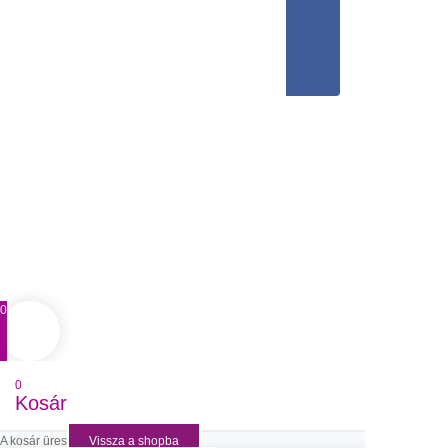
0
0
Kosár
A kosár üres
Vissza a shopba