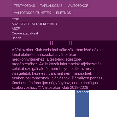
TESTMOZGAS
TÁPLÁLKOZÁS
VÁLTOZÓKOR
VÁLTOZÓKORI TÜNETEK
ÉLETMÓD
GYIK
ADATKEZELÉSI TÁJÉKOZTATÓ
ÁSZF
Cookie szabályzat
Barion
A Változókor Klub weboldal változókorban lévő nőknek
kínál életmód tanácsokat a változókor
megkönnyítéséhez, a testi-lelki egészség
megőrzéséhez. Az itt közölt információk tájékoztatási
célokat szolgálnak, és nem helyettesítik az orvosi
vizsgálatot, kezelést, valamint nem minősülnek
szakorvosi tanácsnak, ajánlásnak. Bármilyen panasz,
tünet esetén forduljon nőgyógyász, endokrinológus
szakorvoshoz. © Változókor Klub 2018-2026
Facebook