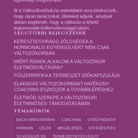
Itt a VáltozókorKlub.hu weboldalon arra törekszünk,
hogy olyan tanácsokat, ötleteket adjunk, amelyek
abban segítenek, hogy a változás a lehető
legkevesebb kellemetlenséggel járjon.
LEGUTÓBBI BEJEGYZÉSEK
KERESZTESVIRÁGÚ ZÖLDSÉGEK A
HORMONÁLIS EGYENSÚLYÉRT NEM CSAK
VÁLTOZÓKORBAN
MIÉRT REMEK ALKALOM A VÁLTOZÓKOR
ÉLETMÓDVÁLTÁSRA?
FŰSZERPATIKA A TERMÉSZET IDŐKAPSZULÁJA
ELAKADÁS VÁLTOZÓKORBAN? HATÉKONY
COACHING ESZKÖZÖK A TOVÁBBLÉPÉSHEZ
ÉLETMÓD SZEREPE A VÁLTOZÓKORI
ÉLETMINŐSÉG TÁMOGATÁSÁBAN
TÉMAKÖRÖK
BACH-VIRÁGTERÁPIA
COACHING
GYÓGYNÖVÉNY
HORMON
LÉLEK
MEGJELENÉS
NŐI EGÉSZSÉG
SCHÜSSLER-SÓ
TERMÉSZETGYÓGYÁSZAT