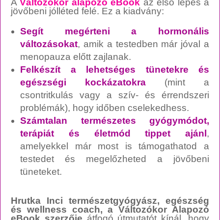
A
Változókor alapozó eBook
az első lépés a
jövőbeni jólléted felé. Ez a kiadvány:
Segít megérteni a hormonális
változásokat
, amik a testedben már jóval a
menopauza előtt zajlanak.
Felkészít a lehetséges tünetekre és
egészségi kockázatokra
(mint a
csontritkulás vagy a szív- és érrendszeri
problémák), hogy időben cselekedhess.
Számtalan természetes gyógymódot,
terápiát és életmód tippet ajánl
,
amelyekkel már most is támogathatod a
testedet és megelőzheted a jövőbeni
tüneteket.
Hrutka Inci természetgyógyász, egészség
és wellness coach, a Változókor Alapozó
eBook szerzője
átfogó útmutatót kínál, hogy