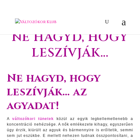
NE HAGYD, HOGY
LESZÍVJÁK…
Ne hagyd, hogy
leszívják… az
agyadat!
A
változókori tünetek
közül az egyik legkellemetlenebb a
koncentráció nehézsége. A nők emlékezete kihagy, egyszerűen
úgy érzik, kiürült az agyuk és bármennyire is erőltetik, semmi
sem jut eszükbe. E mellett nehezen tudnak összpontosítani, a