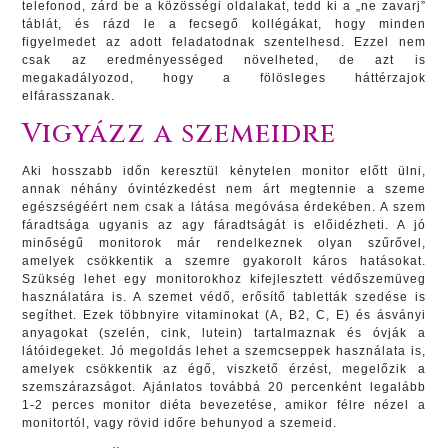
telefonod, zárd be a közösségi oldalakat, tedd ki a „ne zavarj”
táblát, és rázd le a fecsegő kollégákat, hogy minden
figyelmedet az adott feladatodnak szentelhesd. Ezzel nem
csak az eredményességed növelheted, de azt is
megakadályozod, hogy a fölösleges háttérzajok
elfárasszanak.
Vigyázz a szemeidre
Aki hosszabb időn keresztül kénytelen monitor előtt ülni,
annak néhány óvintézkedést nem árt megtennie a szeme
egészségéért nem csak a látása megóvása érdekében. A szem
fáradtsága ugyanis az agy fáradtságát is előidézheti. A jó
minőségű monitorok már rendelkeznek olyan szűrővel,
amelyek csökkentik a szemre gyakorolt káros hatásokat.
Szükség lehet egy monitorokhoz kifejlesztett védőszemüveg
használatára is. A szemet védő, erősítő tabletták szedése is
segíthet. Ezek többnyire vitaminokat (A, B2, C, E) és ásványi
anyagokat (szelén, cink, lutein) tartalmaznak és óvják a
látóidegeket. Jó megoldás lehet a szemcseppek használata is,
amelyek csökkentik az égő, viszkető érzést, megelőzik a
szemszárazságot. Ajánlatos továbbá 20 percenként legalább
1-2 perces monitor diéta bevezetése, amikor félre nézel a
monitortól, vagy rövid időre behunyod a szemeid.