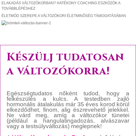
ELAKADÁS VÁLTOZÓKORBAN? HATÉKONY COACHING ESZKÖZÖK A
TOVÁBBLÉPÉSHEZ
ÉLETMÓD SZEREPE A VÁLTOZÓKORI ÉLETMINŐSÉG TÁMOGATÁSÁBAN
Készülj tudatosan
a változókorra!
Egészségtudatos nőként tudod, hogy a
felkészülés a kulcs. A testedben zajló
hormonális átalakulás már 35 éves korod körül
elkezdődhet, finom, alig észrevehető jelekkel.
Ne várd meg, amíg a változókor tünetei
(például a hangulatingadozás, alvászavar
vagy a testsúlyváltozás) meglepnek!