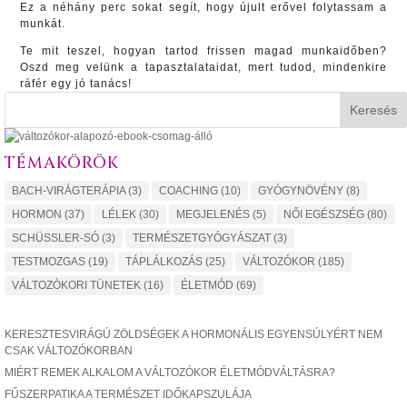
Ez a néhány perc sokat segít, hogy újult erővel folytassam a
munkát.
Te mit teszel, hogyan tartod frissen magad munkaidőben?
Oszd meg velünk a tapasztalataidat, mert tudod, mindenkire
ráfér egy jó tanács!
Keresés
TÉMAKÖRÖK
BACH-VIRÁGTERÁPIA
(3)
COACHING
(10)
GYÓGYNÖVÉNY
(8)
HORMON
(37)
LÉLEK
(30)
MEGJELENÉS
(5)
NŐI EGÉSZSÉG
(80)
SCHÜSSLER-SÓ
(3)
TERMÉSZETGYÓGYÁSZAT
(3)
TESTMOZGAS
(19)
TÁPLÁLKOZÁS
(25)
VÁLTOZÓKOR
(185)
VÁLTOZÓKORI TÜNETEK
(16)
ÉLETMÓD
(69)
KERESZTESVIRÁGÚ ZÖLDSÉGEK A HORMONÁLIS EGYENSÚLYÉRT NEM
CSAK VÁLTOZÓKORBAN
MIÉRT REMEK ALKALOM A VÁLTOZÓKOR ÉLETMÓDVÁLTÁSRA?
FŰSZERPATIKA A TERMÉSZET IDŐKAPSZULÁJA