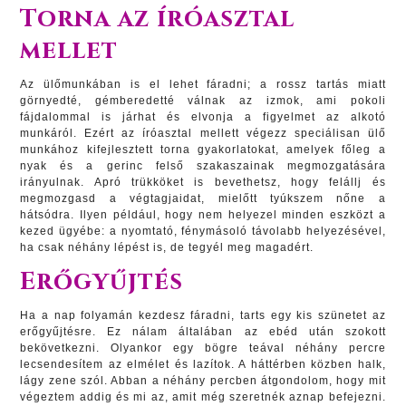
Torna az íróasztal
mellet
Az ülőmunkában is el lehet fáradni; a rossz tartás miatt
görnyedté, gémberedetté válnak az izmok, ami pokoli
fájdalommal is járhat és elvonja a figyelmet az alkotó
munkáról. Ezért az íróasztal mellett végezz speciálisan ülő
munkához kifejlesztett torna gyakorlatokat, amelyek főleg a
nyak és a gerinc felső szakaszainak megmozgatására
irányulnak. Apró trükköket is bevethetsz, hogy felállj és
megmozgasd a végtagjaidat, mielőtt tyúkszem nőne a
hátsódra. Ilyen például, hogy nem helyezel minden eszközt a
kezed ügyébe: a nyomtató, fénymásoló távolabb helyezésével,
ha csak néhány lépést is, de tegyél meg magadért.
Erőgyűjtés
Ha a nap folyamán kezdesz fáradni, tarts egy kis szünetet az
erőgyűjtésre. Ez nálam általában az ebéd után szokott
bekövetkezni. Olyankor egy bögre teával néhány percre
lecsendesítem az elmélet és lazítok. A háttérben közben halk,
lágy zene szól. Abban a néhány percben átgondolom, hogy mit
végeztem addig és mi az, amit még szeretnék aznap befejezni.