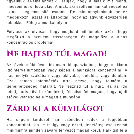
figyelmük el-elkalandozik. Hallják, hogy a másik mit mond,
mégsem jut el tudatukig. Annak, aki szellemi munkát végzet ez
szinte megsemmisítő csapás. De mindannyiunknak nehéz
megbirkózni azzal az állapottal, hogy az agyunk egyszerűen
leblokkol. Főleg a munkahelyen.
Folytasd az olvasás, hogy megtudd mit tehetsz azért, hogy
megőrizd a szellemi frissességed és megelőzd a kínos
koncentrációs problémát.
Ne hajtsd túl magad!
Az évek múlásával biztosan kitapasztaltad, hogy mekkora
időintervallumokban vagy képes a munkádra koncentrálni. A
nap melyik szakában vagy aktívabb; délelőtt, vagy délután.
Ezek fontos információk arra nézve, hogy felmérd a
terhelhetőséged határait. Ne feszítsd túl a húrt. Ha az idő
letelt, tarts rövid szüneteket, frissítsd fel magad, hogy újult
erővel vethesd bele magad a munkába.
Zárd ki a külvilágot
Ha engem kérdezel, síri csöndben tudok a legjobban
koncentrálni. Ha te is így vagy ezzel, lehetőleg csökkentsd
minimumra minden zavaró tényezőt magad körül. Halkítsd le a