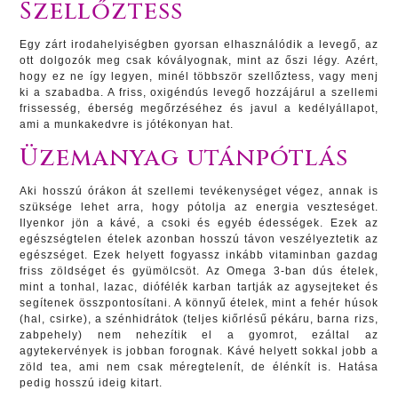
Szellőztess
Egy zárt irodahelyiségben gyorsan elhasználódik a levegő, az
ott dolgozók meg csak kóvályognak, mint az őszi légy. Azért,
hogy ez ne így legyen, minél többször szellőztess, vagy menj
ki a szabadba. A friss, oxigéndús levegő hozzájárul a szellemi
frissesség, éberség megőrzéséhez és javul a kedélyállapot,
ami a munkakedvre is jótékonyan hat.
Üzemanyag utánpótlás
Aki hosszú órákon át szellemi tevékenységet végez, annak is
szüksége lehet arra, hogy pótolja az energia veszteséget.
Ilyenkor jön a kávé, a csoki és egyéb édességek. Ezek az
egészségtelen ételek azonban hosszú távon veszélyeztetik az
egészséget. Ezek helyett fogyassz inkább vitaminban gazdag
friss zöldséget és gyümölcsöt. Az Omega 3-ban dús ételek,
mint a tonhal, lazac, diófélék karban tartják az agysejteket és
segítenek összpontosítani. A könnyű ételek, mint a fehér húsok
(hal, csirke), a szénhidrátok (teljes kiőrlésű pékáru, barna rizs,
zabpehely) nem nehezítik el a gyomrot, ezáltal az
agytekervények is jobban forognak. Kávé helyett sokkal jobb a
zöld tea, ami nem csak méregtelenít, de élénkít is. Hatása
pedig hosszú ideig kitart.