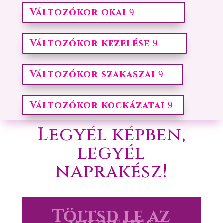
Változókor okai
Változókor kezelése
Változókor szakaszai
Változókor kockázatai
Legyél képben,
legyél
naprakész!
Töltsd le az