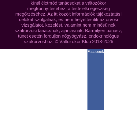
kínál életmód tanácsokat a változókor
megkönnyítéséhez, a testi-lelki egészség
megőrzéséhez. Az itt közölt információk tájékoztatási
célokat szolgálnak, és nem helyettesítik az orvosi
vizsgálatot, kezelést, valamint nem minősülnek
szakorvosi tanácsnak, ajánlásnak. Bármilyen panasz,
tünet esetén forduljon nőgyógyász, endokrinológus
szakorvoshoz. © Változókor Klub 2018-2026
Facebook