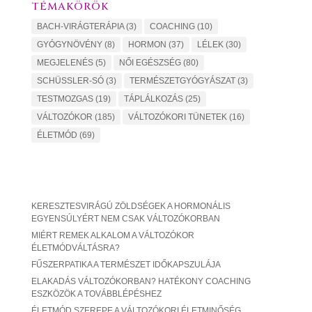
TÉMAKÖRÖK
BACH-VIRÁGTERÁPIA
(3)
COACHING
(10)
GYÓGYNÖVÉNY
(8)
HORMON
(37)
LÉLEK
(30)
MEGJELENÉS
(5)
NŐI EGÉSZSÉG
(80)
SCHÜSSLER-SÓ
(3)
TERMÉSZETGYÓGYÁSZAT
(3)
TESTMOZGAS
(19)
TÁPLÁLKOZÁS
(25)
VÁLTOZÓKOR
(185)
VÁLTOZÓKORI TÜNETEK
(16)
ÉLETMÓD
(69)
KERESZTESVIRÁGÚ ZÖLDSÉGEK A HORMONÁLIS
EGYENSÚLYÉRT NEM CSAK VÁLTOZÓKORBAN
MIÉRT REMEK ALKALOM A VÁLTOZÓKOR
ÉLETMÓDVÁLTÁSRA?
FŰSZERPATIKA A TERMÉSZET IDŐKAPSZULÁJA
ELAKADÁS VÁLTOZÓKORBAN? HATÉKONY COACHING
ESZKÖZÖK A TOVÁBBLÉPÉSHEZ
ÉLETMÓD SZEREPE A VÁLTOZÓKORI ÉLETMINŐSÉG