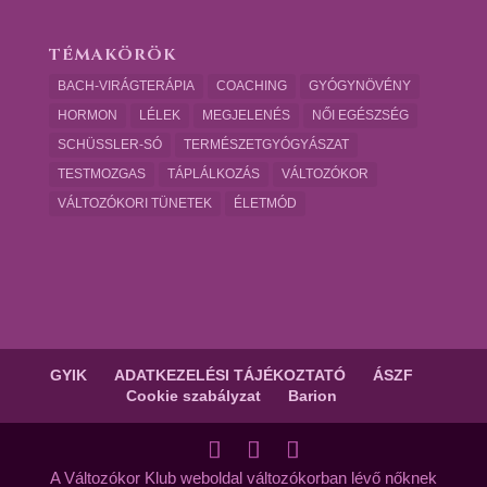
TÉMAKÖRÖK
BACH-VIRÁGTERÁPIA
COACHING
GYÓGYNÖVÉNY
HORMON
LÉLEK
MEGJELENÉS
NŐI EGÉSZSÉG
SCHÜSSLER-SÓ
TERMÉSZETGYÓGYÁSZAT
TESTMOZGAS
TÁPLÁLKOZÁS
VÁLTOZÓKOR
VÁLTOZÓKORI TÜNETEK
ÉLETMÓD
GYIK
ADATKEZELÉSI TÁJÉKOZTATÓ
ÁSZF
Cookie szabályzat
Barion
A Változókor Klub weboldal változókorban lévő nőknek