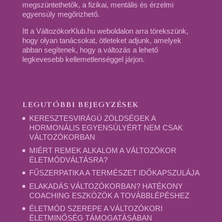
megszüntethetők, a fizikai, mentális és érzelmi
egyensúly megőrizhető.
Itt a VáltozókorKlub.hu weboldalon arra törekszünk,
hogy olyan tanácsokat, ötleteket adjunk, amelyek
abban segítenek, hogy a változás a lehető
legkevesebb kellemetlenséggel járjon.
LEGUTÓBBI BEJEGYZÉSEK
KERESZTESVIRÁGÚ ZÖLDSÉGEK A
HORMONÁLIS EGYENSÚLYÉRT NEM CSAK
VÁLTOZÓKORBAN
MIÉRT REMEK ALKALOM A VÁLTOZÓKOR
ÉLETMÓDVÁLTÁSRA?
FŰSZERPATIKA A TERMÉSZET IDŐKAPSZULÁJA
ELAKADÁS VÁLTOZÓKORBAN? HATÉKONY
COACHING ESZKÖZÖK A TOVÁBBLÉPÉSHEZ
ÉLETMÓD SZEREPE A VÁLTOZÓKORI
ÉLETMINŐSÉG TÁMOGATÁSÁBAN