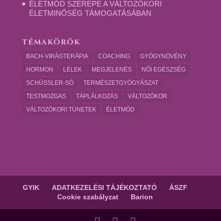
ÉLETMÓD SZEREPE A VÁLTOZÓKORI
ÉLETMINŐSÉG TÁMOGATÁSÁBAN
TÉMAKÖRÖK
BACH-VIRÁGTERÁPIA
COACHING
GYÓGYNÖVÉNY
HORMON
LÉLEK
MEGJELENÉS
NŐI EGÉSZSÉG
SCHÜSSLER-SÓ
TERMÉSZETGYÓGYÁSZAT
TESTMOZGAS
TÁPLÁLKOZÁS
VÁLTOZÓKOR
VÁLTOZÓKORI TÜNETEK
ÉLETMÓD
GYIK
ADATKEZELÉSI TÁJÉKOZTATÓ
ÁSZF
Cookie szabályzat
Barion