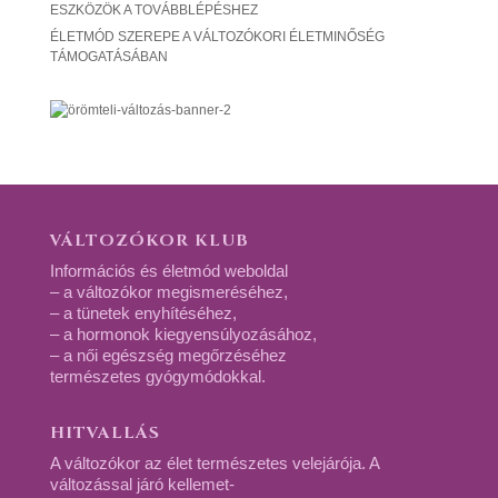
ESZKÖZÖK A TOVÁBBLÉPÉSHEZ
ÉLETMÓD SZEREPE A VÁLTOZÓKORI ÉLETMINŐSÉG
TÁMOGATÁSÁBAN
VÁLTOZÓKOR KLUB
Információs és életmód weboldal
– a változókor megismeréséhez,
– a tünetek enyhítéséhez,
– a hormonok kiegyensúlyozásához,
– a női egészség megőrzéséhez
természetes gyógymódokkal.
HITVALLÁS
A változókor az élet természetes velejárója. A
változással járó kellemet-