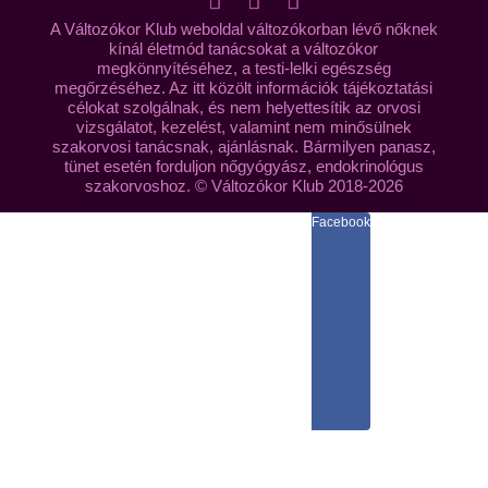
A Változókor Klub weboldal változókorban lévő nőknek
kínál életmód tanácsokat a változókor
megkönnyítéséhez, a testi-lelki egészség
megőrzéséhez. Az itt közölt információk tájékoztatási
célokat szolgálnak, és nem helyettesítik az orvosi
vizsgálatot, kezelést, valamint nem minősülnek
szakorvosi tanácsnak, ajánlásnak. Bármilyen panasz,
tünet esetén forduljon nőgyógyász, endokrinológus
szakorvoshoz. © Változókor Klub 2018-2026
Facebook