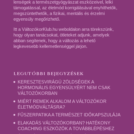
lenségek a természetgyógyászat eszközeivel, lelki
támogatással, az életmód korrigálásával enyhíthetők,
megszüntethetők, a fizikai, mentális és érzelmi
egyensúly megőrizhető.
Itt a VáltozókorKlub.hu weboldalon arra törekszünk,
hogy olyan tanácsokat, ötleteket adjunk, amelyek
abban segítenek, hogy a változás a lehető
legkevesebb kellemetlenséggel járjon.
LEGUTÓBBI BEJEGYZÉSEK
KERESZTESVIRÁGÚ ZÖLDSÉGEK A
HORMONÁLIS EGYENSÚLYÉRT NEM CSAK
VÁLTOZÓKORBAN
MIÉRT REMEK ALKALOM A VÁLTOZÓKOR
ÉLETMÓDVÁLTÁSRA?
FŰSZERPATIKA A TERMÉSZET IDŐKAPSZULÁJA
ELAKADÁS VÁLTOZÓKORBAN? HATÉKONY
COACHING ESZKÖZÖK A TOVÁBBLÉPÉSHEZ