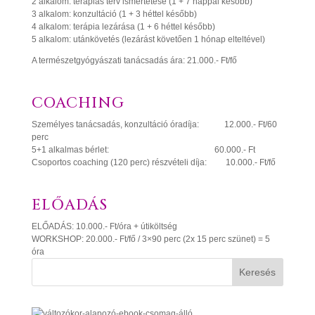
2 alkalom: terápiás terv ismertetése (1 + 7 nappal később)
3 alkalom: konzultáció (1 + 3 héttel később)
4 alkalom: terápia lezárása (1 + 6 héttel később)
5 alkalom: utánkövetés (lezárást követően 1 hónap elteltével)
A természetgyógyászati tanácsadás ára: 21.000.- Ft/fő
COACHING
Személyes tanácsadás, konzultáció óradíja: 12.000.- Ft/60
perc
5+1 alkalmas bérlet: 60.000.- Ft
Csoportos coaching (120 perc) részvételi díja: 10.000.- Ft/fő
ELŐADÁS
ELŐADÁS: 10.000.- Ft/óra + útiköltség
WORKSHOP: 20.000.- Ft/fő / 3×90 perc (2x 15 perc szünet) = 5
óra
Keresés