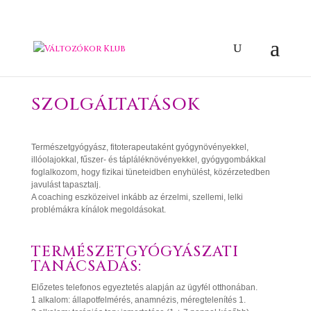
SZOLGÁLTATÁSOK
Természetgyógyász, fitoterapeutaként gyógynövényekkel,
illóolajokkal, fűszer- és tápláléknövényekkel, gyógygombákkal
foglalkozom, hogy fizikai tüneteidben enyhülést, közérzetedben
javulást tapasztalj.
A coaching eszközeivel inkább az érzelmi, szellemi, lelki
problémákra kínálok megoldásokat.
TERMÉSZETGYÓGYÁSZATI
TANÁCSADÁS:
Előzetes telefonos egyeztetés alapján az ügyfél otthonában.
1 alkalom: állapotfelmérés, anamnézis, méregtelenítés 1.