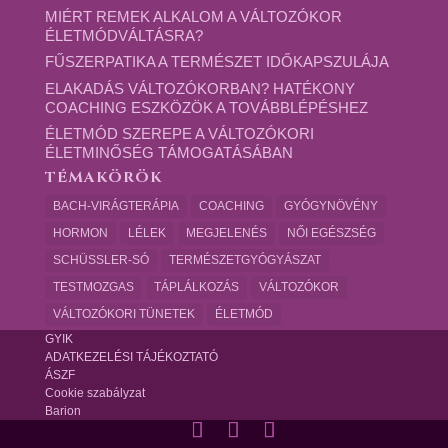
MIÉRT REMEK ALKALOM A VÁLTOZÓKOR
ÉLETMÓDVÁLTÁSRA?
FŰSZERPATIKA A TERMÉSZET IDŐKAPSZULÁJA
ELAKADÁS VÁLTOZÓKORBAN? HATÉKONY
COACHING ESZKÖZÖK A TOVÁBBLÉPÉSHEZ
ÉLETMÓD SZEREPE A VÁLTOZÓKORI
ÉLETMINŐSÉG TÁMOGATÁSÁBAN
TÉMAKÖRÖK
BACH-VIRÁGTERÁPIA
COACHING
GYÓGYNÖVÉNY
HORMON
LÉLEK
MEGJELENÉS
NŐI EGÉSZSÉG
SCHÜSSLER-SÓ
TERMÉSZETGYÓGYÁSZAT
TESTMOZGAS
TÁPLÁLKOZÁS
VÁLTOZÓKOR
VÁLTOZÓKORI TÜNETEK
ÉLETMÓD
GYIK
ADATKEZELÉSI TÁJÉKOZTATÓ
ÁSZF
Cookie szabályzat
Barion