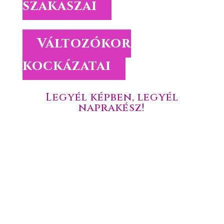
szakaszai
Változókor
kockázatai
Legyél képben, legyél
naprakész!
Töltsd le az ingyenes anyagainkat!
Nézz szét az ingyenes anyagaink között és válogass közöttük
kedvedre.
Tedd próbára a tudásod online tesztjeink segítségével.
Hasznosítsd a letölthető tanulmányokban leírtakat.