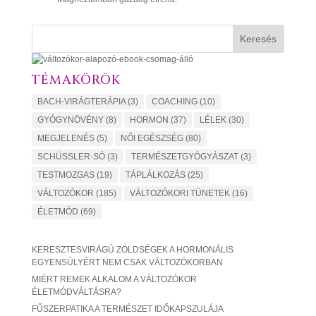
Keresés
TÉMAKÖRÖK
BACH-VIRÁGTERÁPIA
(3)
COACHING
(10)
GYÓGYNÖVÉNY
(8)
HORMON
(37)
LÉLEK
(30)
MEGJELENÉS
(5)
NŐI EGÉSZSÉG
(80)
SCHÜSSLER-SÓ
(3)
TERMÉSZETGYÓGYÁSZAT
(3)
TESTMOZGAS
(19)
TÁPLÁLKOZÁS
(25)
VÁLTOZÓKOR
(185)
VÁLTOZÓKORI TÜNETEK
(16)
ÉLETMÓD
(69)
KERESZTESVIRÁGÚ ZÖLDSÉGEK A HORMONÁLIS
EGYENSÚLYÉRT NEM CSAK VÁLTOZÓKORBAN
MIÉRT REMEK ALKALOM A VÁLTOZÓKOR
ÉLETMÓDVÁLTÁSRA?
FŰSZERPATIKA A TERMÉSZET IDŐKAPSZULÁJA