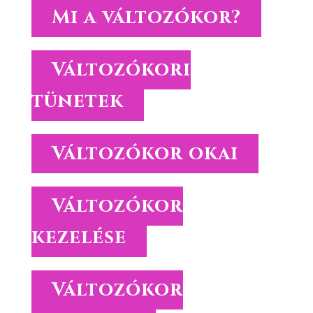
Mi a változókor?
Változókori
tünetek
Változókor okai
Változókor
kezelése
Változókor