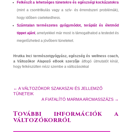
Felkészít a lehetséges tünetekre és egészségi kockázatokra
(mint a csontritkulás vagy a szív- és érrendszeri problémák),
hogy időben cselekedhess.
Számtalan természetes gyógymódot, terápiát és életmód
tippet ajánl
, amelyekkel már most is támogathatod a testedet és
megelőzheted a jövőbeni tüneteket.
Hrutka Inci természetgyógyász, egészség és wellness coach,
a Változókor Alapozó eBook szerzője
átfogó útmutatót kínál,
hogy felkészülten nézz szembe a változásokkal
←
A VÁLTOZÓKOR SZAKASZAI ÉS JELLEMZŐ
TÜNETEIK
A FIATALÍTÓ MARMA ARCMASSZÁZS
→
További információk a
változókorról