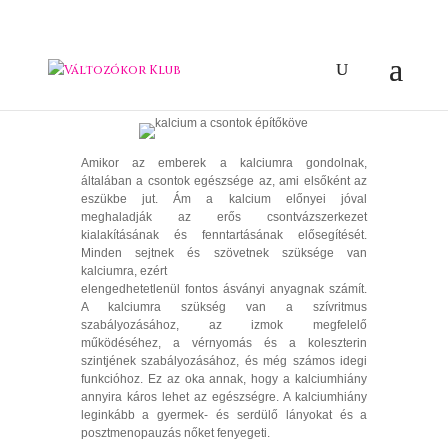
KALCIUM A CSONTOK ÉPÍTŐKÖVE
Amikor az emberek a kalciumra gondolnak,
általában a csontok egészsége az, ami elsőként az
eszükbe jut. Ám a kalcium előnyei jóval
meghaladják az erős csontvázszerkezet
kialakításának és fenntartásának elősegítését.
Minden sejtnek és szövetnek szüksége van
kalciumra, ezért
elengedhetetlenül fontos ásványi anyagnak számít.
A kalciumra szükség van a szívritmus
szabályozásához, az izmok megfelelő
működéséhez, a vérnyomás és a koleszterin
szintjének szabályozásához, és még számos idegi
funkcióhoz. Ez az oka annak, hogy a kalciumhiány
annyira káros lehet az egészségre. A kalciumhiány
leginkább a gyermek- és serdülő lányokat és a
posztmenopauzás nőket fenyegeti.