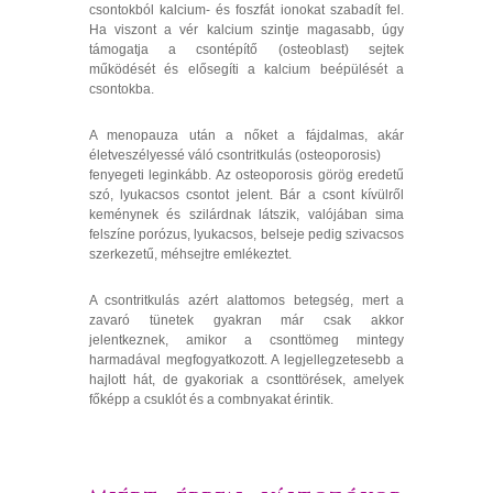
csontokból kalcium- és foszfát ionokat szabadít fel.
Ha viszont a vér kalcium szintje magasabb, úgy
támogatja a csontépítő (osteoblast) sejtek
működését és elősegíti a kalcium beépülését a
csontokba.
A menopauza után a nőket a fájdalmas, akár
életveszélyessé váló csontritkulás (osteoporosis)
fenyegeti leginkább. Az osteoporosis görög eredetű
szó, lyukacsos csontot jelent. Bár a csont kívülről
keménynek és szilárdnak látszik, valójában sima
felszíne porózus, lyukacsos, belseje pedig szivacsos
szerkezetű, méhsejtre emlékeztet.
A csontritkulás azért alattomos betegség, mert a
zavaró tünetek gyakran már csak akkor
jelentkeznek, amikor a csonttömeg mintegy
harmadával megfogyatkozott. A legjellegzetesebb a
hajlott hát, de gyakoriak a csonttörések, amelyek
főképp a csuklót és a combnyakat érintik.