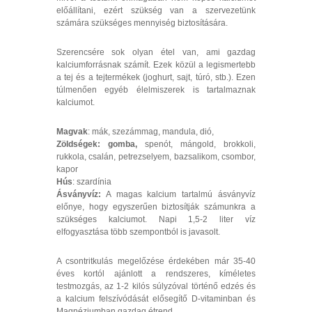
előállítani, ezért szükség van a szervezetünk
számára szükséges mennyiség biztosítására.
Szerencsére sok olyan étel van, ami gazdag
kalciumforrásnak számít. Ezek közül a legismertebb
a tej és a tejtermékek (joghurt, sajt, túró, stb.). Ezen
túlmenően egyéb élelmiszerek is tartalmaznak
kalciumot.
Magvak
: mák, szezámmag, mandula, dió,
Zöldségek: gomba,
spenót, mángold, brokkoli,
rukkola, csalán, petrezselyem, bazsalikom, csombor,
kapor
Hús
: szardínia
Ásványvíz:
A magas kalcium tartalmú ásványvíz
előnye, hogy egyszerűen biztosítják számunkra a
szükséges kalciumot. Napi 1,5-2 liter víz
elfogyasztása több szempontból is javasolt.
A csontritkulás megelőzése érdekében már 35-40
éves kortól ajánlott a rendszeres, kíméletes
testmozgás, az 1-2 kilós súlyzóval történő edzés és
a kalcium felszívódását elősegítő D-vitaminban és
Magnéziumban gazdag étrend.