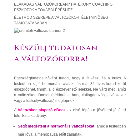
ELAKADÁS VÁLTOZÓKORBAN? HATÉKONY COACHING
ESZKÖZÖK A TOVÁBBLÉPÉSHEZ
ÉLETMÓD SZEREPE A VÁLTOZÓKORI ÉLETMINŐSÉG
TÁMOGATÁSÁBAN
Készülj tudatosan
a változókorra!
Egészségtudatos nőként tudod, hogy a felkészülés a kulcs. A
testedben zajló hormonális átalakulás már 35 éves korod körül
elkezdődhet, finom, alig észrevehető jelekkel. Ne várd meg, amíg
a változókor tünetei (például a hangulatingadozás, alvászavar
vagy a testsúlyváltozás) meglepnek!
A
Változókor alapozó eBook
az első lépés a jövőbeni jólléted
felé. Ez a kiadvány:
Segít megérteni a hormonális változásokat
, amik a testedben
már jóval a menopauza előtt zajlanak.