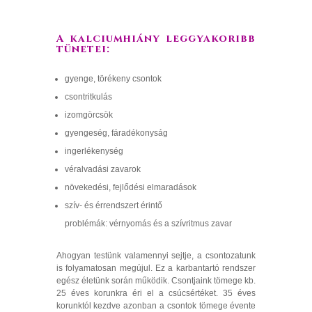
A kalciumhiány leggyakoribb
tünetei:
gyenge, törékeny csontok
csontritkulás
izomgörcsök
gyengeség, fáradékonyság
ingerlékenység
véralvadási zavarok
növekedési, fejlődési elmaradások
szív- és érrendszert érintő
problémák: vérnyomás és a szívritmus zavar
Ahogyan testünk valamennyi sejtje, a csontozatunk
is folyamatosan megújul. Ez a karbantartó rendszer
egész életünk során működik. Csontjaink tömege kb.
25 éves korunkra éri el a csúcsértéket. 35 éves
korunktól kezdve azonban a csontok tömege évente