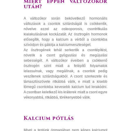
Miért éppen változókor
után?
A változókor során bekövetkező hormonális
változások a csontok szilárdságát is csökkentik,
növelve ezzel az osteoporosis, csontritkulás
kialakulásának kockázatát. Az ösztrogén hormonok
elősegítik, hogy a kalcium a vérből a csontokba
szívódjon és gátolja a kalciumveszteséget.
Az ösztrogének tehát serkentik a csontépítést,
növelik a csont gyógyulási és megújulási
sebességét. A változókor éveiben a csökkenő
ösztrogén szint miatt a felépítő folyamatok
lelassulnak, vagy megállnak, a csontok pedig
veszítenek szilárdságukból. A csont szerkezete és
támasztószövete ritkábbá válik, e miatt a kisebb
tömegű csontokba kevesebb kalcium tud lerakódni.
A csontban keletkező kis kráterek miatt a csont egyre
vékonyabbá, ritkábbá, törékenyebbé válik.
Kalcium pótlás
Mivel a testünk önmagában nem képes kalciumot