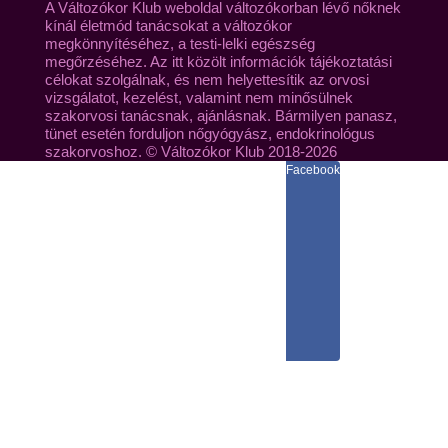
A Változókor Klub weboldal változókorban lévő nőknek
kínál életmód tanácsokat a változókor
megkönnyítéséhez, a testi-lelki egészség
megőrzéséhez. Az itt közölt információk tájékoztatási
célokat szolgálnak, és nem helyettesítik az orvosi
vizsgálatot, kezelést, valamint nem minősülnek
szakorvosi tanácsnak, ajánlásnak. Bármilyen panasz,
tünet esetén forduljon nőgyógyász, endokrinológus
szakorvoshoz. © Változókor Klub 2018-2026
Facebook