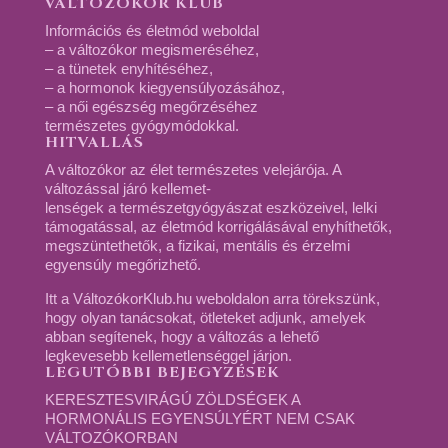
VÁLTOZÓKOR KLUB
Információs és életmód weboldal
– a változókor megismeréséhez,
– a tünetek enyhítéséhez,
– a hormonok kiegyensúlyozásához,
– a női egészség megőrzéséhez
természetes gyógymódokkal.
HITVALLÁS
A változókor az élet természetes velejárója. A
változással járó kellemet-
lenségek a természetgyógyászat eszközeivel, lelki
támogatással, az életmód korrigálásával enyhíthetők,
megszüntethetők, a fizikai, mentális és érzelmi
egyensúly megőrizhető.
Itt a VáltozókorKlub.hu weboldalon arra törekszünk,
hogy olyan tanácsokat, ötleteket adjunk, amelyek
abban segítenek, hogy a változás a lehető
legkevesebb kellemetlenséggel járjon.
LEGUTÓBBI BEJEGYZÉSEK
KERESZTESVIRÁGÚ ZÖLDSÉGEK A
HORMONÁLIS EGYENSÚLYÉRT NEM CSAK
VÁLTOZÓKORBAN