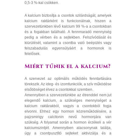
0,5-3 %-kal csökken.
A kalcium biztosítja a csontok szilárdságát, amelyek
kalcium raktárként is funkcionálnak, hiszen a
szervezetünkben lévő kalcium 99 %-a a csontokban
és a fogakban található. A fennmaradó mennyiség
pedig a vérben és a sejtekben. Felszívódását és
kiürülését, valamint a csontba való beépülés vagy
felszabadulás egyensúlyáért a hormonok is
felelősek.
Miért tűnik el a kalcium?
A szervezet az optimális működés fenntartására
törekszik. Az ideg- és izomfunkciók, a szív működése
elsőbbséget élvez a csontokkal szemben.
Amennyiben a szervezetünkbe az étrenddel nem jut
elegendő kalcium, a szükséges mennyiséget a
kalcium raktárakból, vagyis a csontokból fogja
elvonni. Ehhez egy hormon közreműködésére, a
pajzsmirigy calcitonin nevű hormonjára van
szükség. A folyamat során a hormon érzékeli a vér
kalciumszintjét. Amennyiben alacsonynak találja,
úgy a csontpusztító sejteket aktivizálja és a