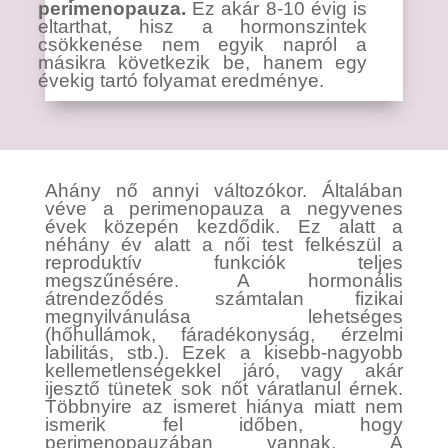
perimenopauza.
Ez akár 8-10 évig is
eltarthat, hisz a hormonszintek
csökkenése nem egyik napról a
másikra következik be, hanem egy
évekig tartó folyamat eredménye.
Ahány nő annyi változókor. Általában
véve a perimenopauza a negyvenes
évek közepén kezdődik. Ez alatt a
néhány év alatt a női test felkészül a
reproduktív funkciók teljes
megszűnésére. A hormonális
átrendeződés számtalan fizikai
megnyilvánulása lehetséges
(hőhullámok, fáradékonyság, érzelmi
labilitás, stb.). Ezek a kisebb-nagyobb
kellemetlenségekkel járó, vagy akár
ijesztő tünetek sok nőt váratlanul érnek.
Többnyire az ismeret hiánya miatt nem
ismerik fel időben, hogy
perimenopauzában vannak. A