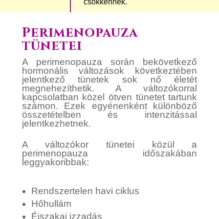
csökkennek.
Perimenopauza
tünetei
A perimenopauza során bekövetkező
hormonális változások következtében
jelentkező tünetek sok nő életét
megnehezíthetik. A változókorral
kapcsolatban közel ötven tünetet tartunk
számon. Ezek egyénenként különböző
összetételben és intenzitással
jelentkezhetnek.
A változókor tünetei közül a
perimenopauza időszakában
leggyakoribbak:
Rendszertelen havi ciklus
Hőhullám
Éjszakai izzadás