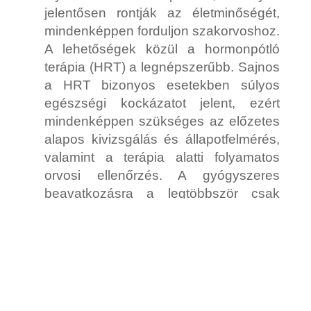
jelentősen rontják az életminőségét,
mindenképpen forduljon szakorvoshoz.
A lehetőségek közül a hormonpótló
terápia (HRT) a legnépszerűbb. Sajnos
a HRT bizonyos esetekben súlyos
egészségi kockázatot jelent, ezért
mindenképpen szükséges az előzetes
alapos kivizsgálás és állapotfelmérés,
valamint a terápia alatti folyamatos
orvosi ellenőrzés. A gyógyszeres
beavatkozásra a legtöbbször csak
végső esetben kerül sor, mivel ez
jelenti a legnagyobb kockázatot.
Minden nő egyedi, mindenki másféle
nehézségekkel küzd változókorban, ezért
mindenkinek más-más módszer vezethet
eredményre a perimenopauza tüneteinek