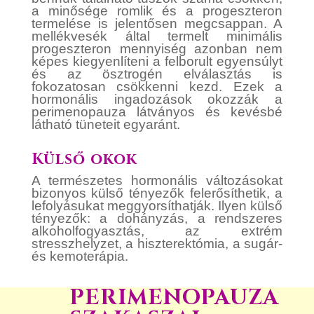
a minősége romlik és a progeszteron
termelése is jelentősen megcsappan. A
mellékvesék által termelt minimális
progeszteron mennyiség azonban nem
képes kiegyenlíteni a felborult egyensúlyt
és az ösztrogén elválasztás is
fokozatosan csökkenni kezd. Ezek a
hormonális ingadozások okozzák a
perimenopauza látványos és kevésbé
látható tüneteit egyaránt.
Külső okok
A természetes
hormonális változásokat
bizonyos külső tényezők felerősíthetik, a
lefolyásukat meggyorsíthatják. Ilyen külső
tényezők: a dohányzás, a rendszeres
alkoholfogyasztás, az extrém
stresszhelyzet, a hiszterektómia, a sugár-
és kemoterápia.
PERIMENOPAUZA