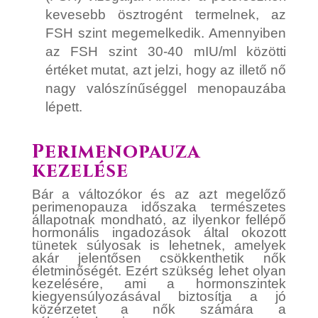
kevesebb ösztrogént termelnek, az
FSH szint megemelkedik. Amennyiben
az FSH szint 30-40 mIU/ml közötti
értéket mutat, azt jelzi, hogy az illető nő
nagy valószínűséggel menopauzába
lépett.
Perimenopauza
kezelése
Bár a változókor és az azt megelőző
perimenopauza időszaka természetes
állapotnak mondható, az ilyenkor fellépő
hormonális ingadozások által okozott
tünetek súlyosak is lehetnek, amelyek
akár jelentősen csökkenthetik nők
életminőségét. Ezért szükség lehet olyan
kezelésére, ami a hormonszintek
kiegyensúlyozásával biztosítja a jó
közérzetet a nők számára a