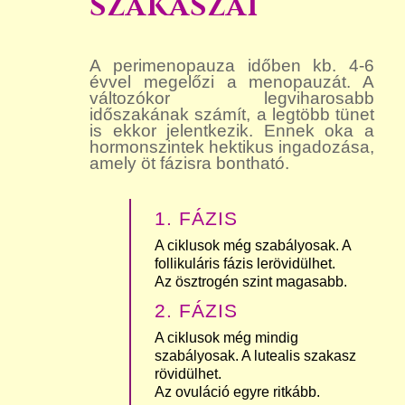
SZAKASZAI
A perimenopauza időben kb. 4-6
évvel megelőzi a menopauzát. A
változókor legviharosabb
időszakának számít, a legtöbb tünet
is ekkor jelentkezik. Ennek oka a
hormonszintek hektikus ingadozása,
amely öt fázisra bontható.
1. FÁZIS
A ciklusok még szabályosak. A
follikuláris fázis lerövidülhet.
Az ösztrogén szint magasabb.
2. FÁZIS
A ciklusok még mindig
szabályosak. A lutealis szakasz
rövidülhet.
Az ovuláció egyre ritkább.