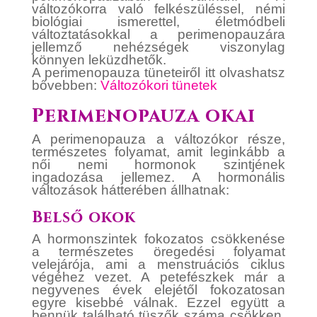
változókorra való felkészüléssel, némi
biológiai ismerettel, életmódbeli
változtatásokkal a perimenopauzára
jellemző nehézségek viszonylag
könnyen leküzdhetők.
A perimenopauza tüneteiről itt olvashatsz
bővebben:
Változókori tünetek
Perimenopauza okai
A perimenopauza a változókor része,
természetes folyamat, amit leginkább a
női nemi hormonok szintjének
ingadozása jellemez. A hormonális
változások hátterében állhatnak:
Belső okok
A hormonszintek fokozatos csökkenése
a természetes öregedési folyamat
velejárója, ami a menstruációs ciklus
végéhez vezet. A petefészkek már a
negyvenes évek elejétől fokozatosan
egyre kisebbé válnak. Ezzel együtt a
bennük található tüszők száma csökken,