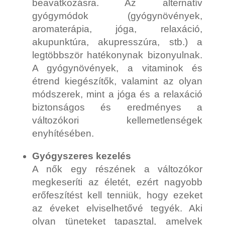
beavatkozásra. Az alternatív
gyógymódok (gyógynövények,
aromaterápia, jóga, relaxáció,
akupunktúra, akupresszúra, stb.) a
legtöbbször hatékonynak bizonyulnak.
A gyógynövények, a vitaminok és
étrend kiegészítők, valamint az olyan
módszerek, mint a jóga és a relaxáció
biztonságos és eredményes a
változókori kellemetlenségek
enyhítésében.
Gyógyszeres kezelés
A nők egy részének a változókor
megkeseríti az életét, ezért nagyobb
erőfeszítést kell tenniük, hogy ezeket
az éveket elviselhetővé tegyék. Aki
olyan tüneteket tapasztal, amelyek