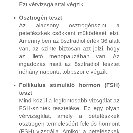
Ezt vérvizsgálattal végzik.
Ösztrogén teszt
Az alacsony ösztrogénszint a
petefészkek csökkent működését jelzi.
Amennyiben az ösztradiol érték 36 alatt
van, az szinte biztosan azt jelzi, hogy
az illető menopauzában van. Az
ingadozás miatt az ösztradiol tesztet
néhány naponta többször elvégzik.
Follikulus stimuláló hormon (FSH)
teszt
Mind közül a legfontosabb vizsgálat az
FSH-szintek tesztelése. Ez egy olyan
vérvizsgálat, amely a petefészkek
ösztrogén termeléséért felelős hormont
(FSH) vizsgálja. Amikor a petefészkek