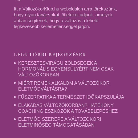
Itt a VáltozókorKlub.hu weboldalon arra törekszünk,
hogy olyan tanácsokat, ötleteket adjunk, amelyek
abban segítenek, hogy a változás a lehető
legkevesebb kellemetlenséggel járjon.
LEGUTÓBBI BEJEGYZÉSEK
KERESZTESVIRÁGÚ ZÖLDSÉGEK A
HORMONÁLIS EGYENSÚLYÉRT NEM CSAK
VÁLTOZÓKORBAN
MIÉRT REMEK ALKALOM A VÁLTOZÓKOR
ÉLETMÓDVÁLTÁSRA?
FŰSZERPATIKA A TERMÉSZET IDŐKAPSZULÁJA
ELAKADÁS VÁLTOZÓKORBAN? HATÉKONY
COACHING ESZKÖZÖK A TOVÁBBLÉPÉSHEZ
ÉLETMÓD SZEREPE A VÁLTOZÓKORI
ÉLETMINŐSÉG TÁMOGATÁSÁBAN