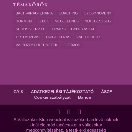
TÉMAKÖRÖK
BACH-VIRÁGTERÁPIA
COACHING
GYÓGYNÖVÉNY
HORMON
LÉLEK
MEGJELENÉS
NŐI EGÉSZSÉG
SCHÜSSLER-SÓ
TERMÉSZETGYÓGYÁSZAT
TESTMOZGAS
TÁPLÁLKOZÁS
VÁLTOZÓKOR
VÁLTOZÓKORI TÜNETEK
ÉLETMÓD
GYIK
ADATKEZELÉSI TÁJÉKOZTATÓ
ÁSZF
Cookie szabályzat
Barion
A Változókor Klub weboldal változókorban lévő nőknek
kínál életmód tanácsokat a változókor
megkönnyítéséhez, a testi-lelki egészség