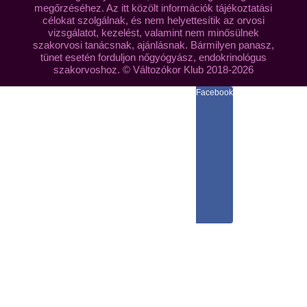
megőrzéséhez. Az itt közölt információk tájékoztatási
célokat szolgálnak, és nem helyettesítik az orvosi
vizsgálatot, kezelést, valamint nem minősülnek
szakorvosi tanácsnak, ajánlásnak. Bármilyen panasz,
tünet esetén forduljon nőgyógyász, endokrinológus
szakorvoshoz. © Változókor Klub 2018-2026
Facebook