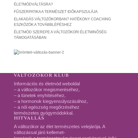
ÉLETMÓDVÁLTÁSRA?
FŰSZERPATIKA A TERMÉSZET IDŐKAPSZULÁJA
ELAKADÁS VÁLTOZÓKORBAN? HATÉKONY COACHING
ESZKÖZÖK A TOVÁBBLÉPÉSHEZ
ÉLETMÓD SZEREPE A VÁLTOZÓKORI ÉLETMINŐSÉG
TÁMOGATÁSÁBAN
VÁLTOZÓKOR KLUB
Információs és életmód weboldal
– a változókor megismeréséhez,
– a tünetek enyhítéséhez,
– a hormonok kiegyensúlyozásához,
– a női egészség megőrzéséhez
természetes gyógymódokkal.
HITVALLÁS
A változókor az élet természetes velejárója. A
változással járó kellemet-