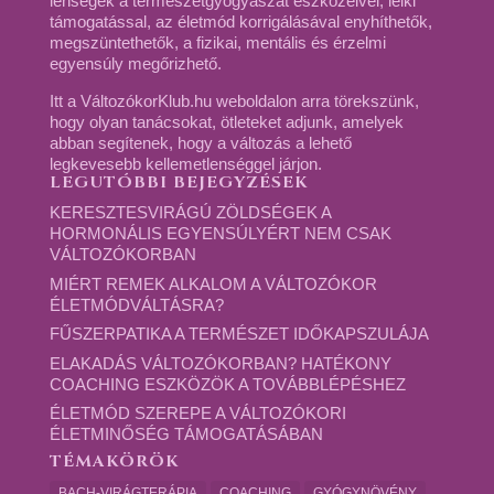
lenségek a természetgyógyászat eszközeivel, lelki
támogatással, az életmód korrigálásával enyhíthetők,
megszüntethetők, a fizikai, mentális és érzelmi
egyensúly megőrizhető.
Itt a VáltozókorKlub.hu weboldalon arra törekszünk,
hogy olyan tanácsokat, ötleteket adjunk, amelyek
abban segítenek, hogy a változás a lehető
legkevesebb kellemetlenséggel járjon.
LEGUTÓBBI BEJEGYZÉSEK
KERESZTESVIRÁGÚ ZÖLDSÉGEK A
HORMONÁLIS EGYENSÚLYÉRT NEM CSAK
VÁLTOZÓKORBAN
MIÉRT REMEK ALKALOM A VÁLTOZÓKOR
ÉLETMÓDVÁLTÁSRA?
FŰSZERPATIKA A TERMÉSZET IDŐKAPSZULÁJA
ELAKADÁS VÁLTOZÓKORBAN? HATÉKONY
COACHING ESZKÖZÖK A TOVÁBBLÉPÉSHEZ
ÉLETMÓD SZEREPE A VÁLTOZÓKORI
ÉLETMINŐSÉG TÁMOGATÁSÁBAN
TÉMAKÖRÖK
BACH-VIRÁGTERÁPIA
COACHING
GYÓGYNÖVÉNY