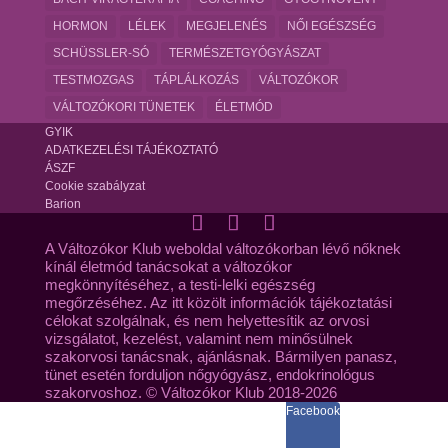
HORMON
LÉLEK
MEGJELENÉS
NŐI EGÉSZSÉG
SCHÜSSLER-SÓ
TERMÉSZETGYÓGYÁSZAT
TESTMOZGAS
TÁPLÁLKOZÁS
VÁLTOZÓKOR
VÁLTOZÓKORI TÜNETEK
ÉLETMÓD
GYIK
ADATKEZELÉSI TÁJÉKOZTATÓ
ÁSZF
Cookie szabályzat
Barion
A Változókor Klub weboldal változókorban lévő nőknek
kínál életmód tanácsokat a változókor
megkönnyítéséhez, a testi-lelki egészség
megőrzéséhez. Az itt közölt információk tájékoztatási
célokat szolgálnak, és nem helyettesítik az orvosi
vizsgálatot, kezelést, valamint nem minősülnek
szakorvosi tanácsnak, ajánlásnak. Bármilyen panasz,
tünet esetén forduljon nőgyógyász, endokrinológus
szakorvoshoz. © Változókor Klub 2018-2026
Facebook