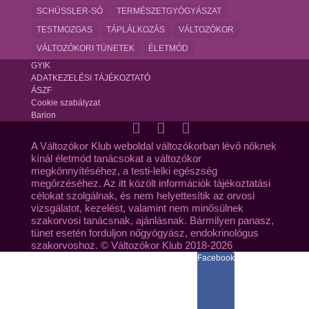
SCHÜSSLER-SÓ
TERMÉSZETGYÓGYÁSZAT
TESTMOZGAS
TÁPLÁLKOZÁS
VÁLTOZÓKOR
VÁLTOZÓKORI TÜNETEK
ÉLETMÓD
GYIK
ADATKEZELÉSI TÁJÉKOZTATÓ
ÁSZF
Cookie szabályzat
Barion
A Változókor Klub weboldal változókorban lévő nőknek
kínál életmód tanácsokat a változókor
megkönnyítéséhez, a testi-lelki egészség
megőrzéséhez. Az itt közölt információk tájékoztatási
célokat szolgálnak, és nem helyettesítik az orvosi
vizsgálatot, kezelést, valamint nem minősülnek
szakorvosi tanácsnak, ajánlásnak. Bármilyen panasz,
tünet esetén forduljon nőgyógyász, endokrinológus
szakorvoshoz. © Változókor Klub 2018-2026
Facebook