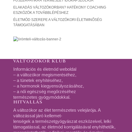
FŰSZERPATIKA A TERMÉSZET IDŐKAPSZULÁJA
ELAKADÁS VÁLTOZÓKORBAN? HATÉKONY COACHING
ESZKÖZÖK A TOVÁBBLÉPÉSHEZ
ÉLETMÓD SZEREPE A VÁLTOZÓKORI ÉLETMINŐSÉG
TÁMOGATÁSÁBAN
VÁLTOZÓKOR KLUB
Információs és életmód weboldal
– a változókor megismeréséhez,
– a tünetek enyhítéséhez,
– a hormonok kiegyensúlyozásához,
– a női egészség megőrzéséhez
természetes gyógymódokkal.
HITVALLÁS
A változókor az élet természetes velejárója. A
változással járó kellemet-
lenségek a természetgyógyászat eszközeivel, lelki
támogatással, az életmód korrigálásával enyhíthetők,