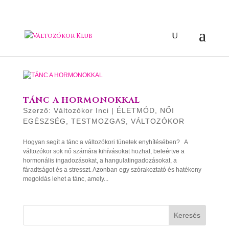
TÁNC A HORMONOKKAL
Szerző:
Változókor Inci
|
ÉLETMÓD
,
NŐI
EGÉSZSÉG
,
TESTMOZGAS
,
VÁLTOZÓKOR
Hogyan segít a tánc a változókori tünetek enyhítésében? A
változókor sok nő számára kihívásokat hozhat, beleértve a
hormonális ingadozásokat, a hangulatingadozásokat, a
fáradtságot és a stresszt. Azonban egy szórakoztató és hatékony
megoldás lehet a tánc, amely...
Keresés