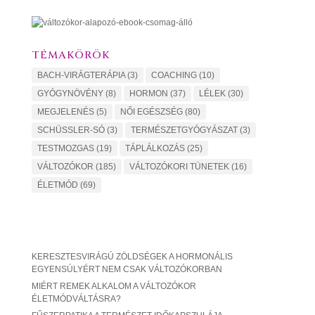
TÉMAKÖRÖK
BACH-VIRÁGTERÁPIA
(3)
COACHING
(10)
GYÓGYNÖVÉNY
(8)
HORMON
(37)
LÉLEK
(30)
MEGJELENÉS
(5)
NŐI EGÉSZSÉG
(80)
SCHÜSSLER-SÓ
(3)
TERMÉSZETGYÓGYÁSZAT
(3)
TESTMOZGAS
(19)
TÁPLÁLKOZÁS
(25)
VÁLTOZÓKOR
(185)
VÁLTOZÓKORI TÜNETEK
(16)
ÉLETMÓD
(69)
KERESZTESVIRÁGÚ ZÖLDSÉGEK A HORMONÁLIS
EGYENSÚLYÉRT NEM CSAK VÁLTOZÓKORBAN
MIÉRT REMEK ALKALOM A VÁLTOZÓKOR
ÉLETMÓDVÁLTÁSRA?