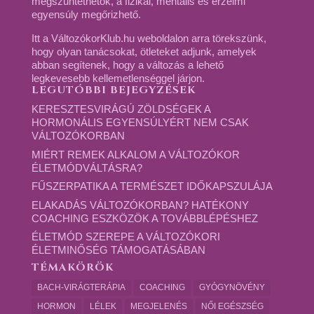
megszüntethetők, a fizikai, mentális és érzelmi
egyensúly megőrizhető.
Itt a VáltozókorKlub.hu weboldalon arra törekszünk,
hogy olyan tanácsokat, ötleteket adjunk, amelyek
abban segítenek, hogy a változás a lehető
legkevesebb kellemetlenséggel járjon.
LEGUTÓBBI BEJEGYZÉSEK
KERESZTESVIRÁGÚ ZÖLDSÉGEK A
HORMONÁLIS EGYENSÚLYÉRT NEM CSAK
VÁLTOZÓKORBAN
MIÉRT REMEK ALKALOM A VÁLTOZÓKOR
ÉLETMÓDVÁLTÁSRA?
FŰSZERPATIKA A TERMÉSZET IDŐKAPSZULÁJA
ELAKADÁS VÁLTOZÓKORBAN? HATÉKONY
COACHING ESZKÖZÖK A TOVÁBBLÉPÉSHEZ
ÉLETMÓD SZEREPE A VÁLTOZÓKORI
ÉLETMINŐSÉG TÁMOGATÁSÁBAN
TÉMAKÖRÖK
BACH-VIRÁGTERÁPIA
COACHING
GYÓGYNÖVÉNY
HORMON
LÉLEK
MEGJELENÉS
NŐI EGÉSZSÉG