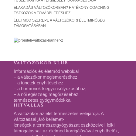
FŰSZERPATIKA A TERMÉSZET IDŐKAPSZULÁJA
ELAKADÁS VÁLTOZÓKORBAN? HATÉKONY COACHING
ESZKÖZÖK A TOVÁBBLÉPÉSHEZ
ÉLETMÓD SZEREPE A VÁLTOZÓKORI ÉLETMINŐSÉG
TÁMOGATÁSÁBAN
VÁLTOZÓKOR KLUB
Információs és életmód weboldal
– a változókor megismeréséhez,
– a tünetek enyhítéséhez,
– a hormonok kiegyensúlyozásához,
– a női egészség megőrzéséhez
természetes gyógymódokkal.
HITVALLÁS
A változókor az élet természetes velejárója. A
változással járó kellemet-
lenségek a természetgyógyászat eszközeivel, lelki
támogatással, az életmód korrigálásával enyhíthetők,