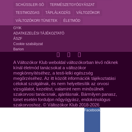
SCHÜSSLER-SÓ
TERMÉSZETGYÓGYÁSZAT
TESTMOZGAS
TÁPLÁLKOZÁS
VÁLTOZÓKOR
VÁLTOZÓKORI TÜNETEK
ÉLETMÓD
GYIK
ADATKEZELÉSI TÁJÉKOZTATÓ
ÁSZF
Cookie szabályzat
Barion
A Változókor Klub weboldal változókorban lévő nőknek
kínál életmód tanácsokat a változókor
megkönnyítéséhez, a testi-lelki egészség
megőrzéséhez. Az itt közölt információk tájékoztatási
célokat szolgálnak, és nem helyettesítik az orvosi
vizsgálatot, kezelést, valamint nem minősülnek
szakorvosi tanácsnak, ajánlásnak. Bármilyen panasz,
tünet esetén forduljon nőgyógyász, endokrinológus
szakorvoshoz. © Változókor Klub 2018-2026
Facebook