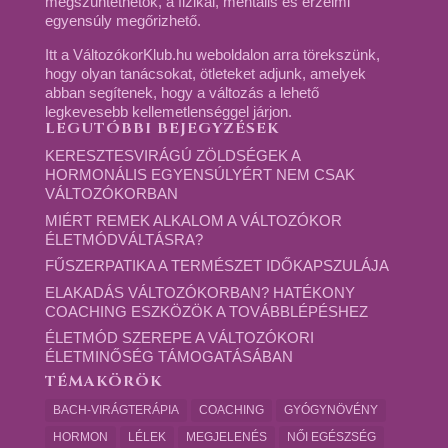
megszüntethetők, a fizikai, mentális és érzelmi
egyensúly megőrizhető.
Itt a VáltozókorKlub.hu weboldalon arra törekszünk,
hogy olyan tanácsokat, ötleteket adjunk, amelyek
abban segítenek, hogy a változás a lehető
legkevesebb kellemetlenséggel járjon.
LEGUTÓBBI BEJEGYZÉSEK
KERESZTESVIRÁGÚ ZÖLDSÉGEK A
HORMONÁLIS EGYENSÚLYÉRT NEM CSAK
VÁLTOZÓKORBAN
MIÉRT REMEK ALKALOM A VÁLTOZÓKOR
ÉLETMÓDVÁLTÁSRA?
FŰSZERPATIKA A TERMÉSZET IDŐKAPSZULÁJA
ELAKADÁS VÁLTOZÓKORBAN? HATÉKONY
COACHING ESZKÖZÖK A TOVÁBBLÉPÉSHEZ
ÉLETMÓD SZEREPE A VÁLTOZÓKORI
ÉLETMINŐSÉG TÁMOGATÁSÁBAN
TÉMAKÖRÖK
BACH-VIRÁGTERÁPIA
COACHING
GYÓGYNÖVÉNY
HORMON
LÉLEK
MEGJELENÉS
NŐI EGÉSZSÉG