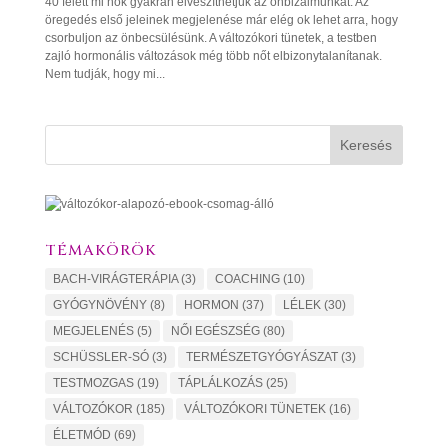
40 felett mi nők gyakran elveszíthetjük az önbizalmunkat. Az
öregedés első jeleinek megjelenése már elég ok lehet arra, hogy
csorbuljon az önbecsülésünk. A változókori tünetek, a testben
zajló hormonális változások még több nőt elbizonytalanítanak.
Nem tudják, hogy mi...
Keresés
TÉMAKÖRÖK
BACH-VIRÁGTERÁPIA
(3)
COACHING
(10)
GYÓGYNÖVÉNY
(8)
HORMON
(37)
LÉLEK
(30)
MEGJELENÉS
(5)
NŐI EGÉSZSÉG
(80)
SCHÜSSLER-SÓ
(3)
TERMÉSZETGYÓGYÁSZAT
(3)
TESTMOZGAS
(19)
TÁPLÁLKOZÁS
(25)
VÁLTOZÓKOR
(185)
VÁLTOZÓKORI TÜNETEK
(16)
ÉLETMÓD
(69)