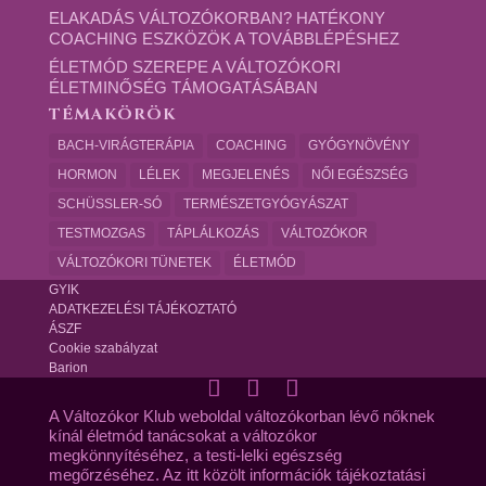
ELAKADÁS VÁLTOZÓKORBAN? HATÉKONY
COACHING ESZKÖZÖK A TOVÁBBLÉPÉSHEZ
ÉLETMÓD SZEREPE A VÁLTOZÓKORI
ÉLETMINŐSÉG TÁMOGATÁSÁBAN
TÉMAKÖRÖK
BACH-VIRÁGTERÁPIA
COACHING
GYÓGYNÖVÉNY
HORMON
LÉLEK
MEGJELENÉS
NŐI EGÉSZSÉG
SCHÜSSLER-SÓ
TERMÉSZETGYÓGYÁSZAT
TESTMOZGAS
TÁPLÁLKOZÁS
VÁLTOZÓKOR
VÁLTOZÓKORI TÜNETEK
ÉLETMÓD
GYIK
ADATKEZELÉSI TÁJÉKOZTATÓ
ÁSZF
Cookie szabályzat
Barion
A Változókor Klub weboldal változókorban lévő nőknek
kínál életmód tanácsokat a változókor
megkönnyítéséhez, a testi-lelki egészség
megőrzéséhez. Az itt közölt információk tájékoztatási