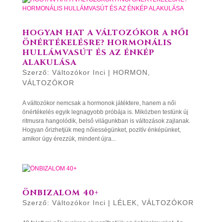
HOGYAN HAT A VÁLTOZÓKOR A NŐI
ÖNÉRTÉKELÉSRE? HORMONÁLIS
HULLÁMVASÚT ÉS AZ ÉNKÉP
ALAKULÁSA
Szerző:
Változókor Inci
|
HORMON
,
VÁLTOZÓKOR
A változókor nemcsak a hormonok játéktere, hanem a női
önértékelés egyik legnagyobb próbája is. Miközben testünk új
ritmusra hangolódik, belső világunkban is változások zajlanak.
Hogyan őrizhetjük meg nőiességünket, pozitív énképünket,
amikor úgy érezzük, mindent újra...
ÖNBIZALOM 40+
Szerző:
Változókor Inci
|
LÉLEK
,
VÁLTOZÓKOR