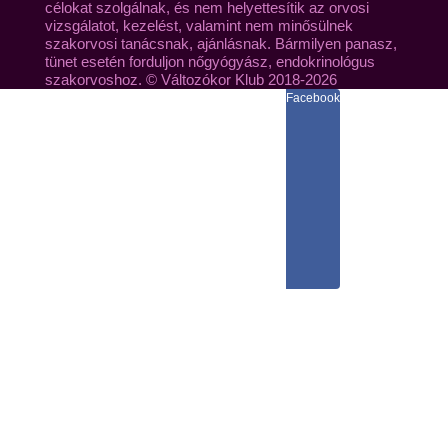
célokat szolgálnak, és nem helyettesítik az orvosi
vizsgálatot, kezelést, valamint nem minősülnek
szakorvosi tanácsnak, ajánlásnak. Bármilyen panasz,
tünet esetén forduljon nőgyógyász, endokrinológus
szakorvoshoz. © Változókor Klub 2018-2026
Facebook