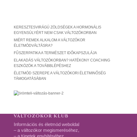
KERESZTESVIRÁGÚ ZÖLDSÉGEK A HORMONÁLIS
EGYENSÚLYÉRT NEM CSAK VÁLTOZÓKORBAN
MIÉRT REMEK ALKALOM A VÁLTOZÓKOR
ÉLETMÓDVÁLTÁSRA?
FŰSZERPATIKA A TERMÉSZET IDŐKAPSZULÁJA
ELAKADÁS VÁLTOZÓKORBAN? HATÉKONY COACHING
ESZKÖZÖK A TOVÁBBLÉPÉSHEZ
ÉLETMÓD SZEREPE A VÁLTOZÓKORI ÉLETMINŐSÉG
TÁMOGATÁSÁBAN
VÁLTOZÓKOR KLUB
Információs és életmód weboldal
– a változókor megismeréséhez,
– a tünetek enyhítéséhez,