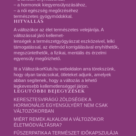
– a hormonok kiegyensúlyozásához,
– a női egészség megőrzéséhez
természetes gyógymódokkal.
HITVALLÁS
A változókor az élet természetes velejárója. A
változással járó kellemet-
lenségek a természetgyógyászat eszközeivel, lelki
támogatással, az életmód korrigálásával enyhíthetők,
megszüntethetők, a fizikai, mentális és érzelmi
egyensúly megőrizhető.
Itt a VáltozókorKlub.hu weboldalon arra törekszünk,
hogy olyan tanácsokat, ötleteket adjunk, amelyek
abban segítenek, hogy a változás a lehető
legkevesebb kellemetlenséggel járjon.
LEGUTÓBBI BEJEGYZÉSEK
KERESZTESVIRÁGÚ ZÖLDSÉGEK A
HORMONÁLIS EGYENSÚLYÉRT NEM CSAK
VÁLTOZÓKORBAN
MIÉRT REMEK ALKALOM A VÁLTOZÓKOR
ÉLETMÓDVÁLTÁSRA?
FŰSZERPATIKA A TERMÉSZET IDŐKAPSZULÁJA