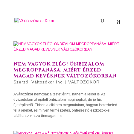
NEM VAGYOK ELÉG! ÖNBIZALOM
MEGROPPANÁSA. MIÉRT ÉRZED
MAGAD KEVÉSNEK VÁLTOZÓKORBAN
Szerző:
Változókor Inci
|
VÁLTOZÓKOR
A változókor nemcsak a testet érinti, hanem a lelket is. Az
évtizedeken át épített önbizalom meginoghat, de jó hír:
újraépíthető. Ebben a cikkben megmutatom, hogyan ismerheted
fel a jeleket, és milyen természetes, önfejlesztő eszközökkel
találhatsz vissza önmagadhoz....