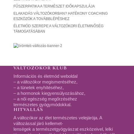
FŰSZERPATIKA A TERMÉSZET IDŐKAPSZULÁJA
ELAKADÁS VÁLTOZÓKORBAN? HATÉKONY COACHING
ESZKÖZÖK A TOVÁBBLÉPÉSHEZ
ÉLETMÓD SZEREPE A VÁLTOZÓKORI ÉLETMINŐSÉG
TÁMOGATÁSÁBAN
VÁLTOZÓKOR KLUB
Információs és életmód weboldal
– a változókor megismeréséhez,
– a tünetek enyhítéséhez,
– a hormonok kiegyensúlyozásához,
– a női egészség megőrzéséhez
természetes gyógymódokkal.
HITVALLÁS
A változókor az élet természetes velejárója. A
változással járó kellemet-
lenségek a természetgyógyászat eszközeivel, lelki