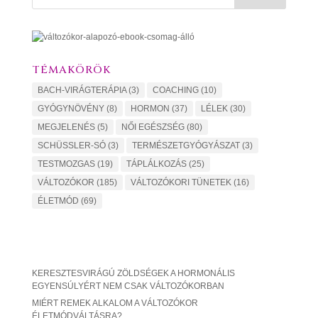
TÉMAKÖRÖK
BACH-VIRÁGTERÁPIA
(3)
COACHING
(10)
GYÓGYNÖVÉNY
(8)
HORMON
(37)
LÉLEK
(30)
MEGJELENÉS
(5)
NŐI EGÉSZSÉG
(80)
SCHÜSSLER-SÓ
(3)
TERMÉSZETGYÓGYÁSZAT
(3)
TESTMOZGAS
(19)
TÁPLÁLKOZÁS
(25)
VÁLTOZÓKOR
(185)
VÁLTOZÓKORI TÜNETEK
(16)
ÉLETMÓD
(69)
KERESZTESVIRÁGÚ ZÖLDSÉGEK A HORMONÁLIS
EGYENSÚLYÉRT NEM CSAK VÁLTOZÓKORBAN
MIÉRT REMEK ALKALOM A VÁLTOZÓKOR
ÉLETMÓDVÁLTÁSRA?