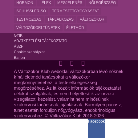
HORMON
LÉLEK
MEGJELENÉS
NŐI EGÉSZSÉG
SCHÜSSLER-SÓ
TERMÉSZETGYÓGYÁSZAT
TESTMOZGAS
TÁPLÁLKOZÁS
VÁLTOZÓKOR
VÁLTOZÓKORI TÜNETEK
ÉLETMÓD
GYIK
ADATKEZELÉSI TÁJÉKOZTATÓ
ÁSZF
Cookie szabályzat
Barion
A Változókor Klub weboldal változókorban lévő nőknek
kínál életmód tanácsokat a változókor
megkönnyítéséhez, a testi-lelki egészség
megőrzéséhez. Az itt közölt információk tájékoztatási
célokat szolgálnak, és nem helyettesítik az orvosi
vizsgálatot, kezelést, valamint nem minősülnek
szakorvosi tanácsnak, ajánlásnak. Bármilyen panasz,
tünet esetén forduljon nőgyógyász, endokrinológus
szakorvoshoz. © Változókor Klub 2018-2026
Facebook