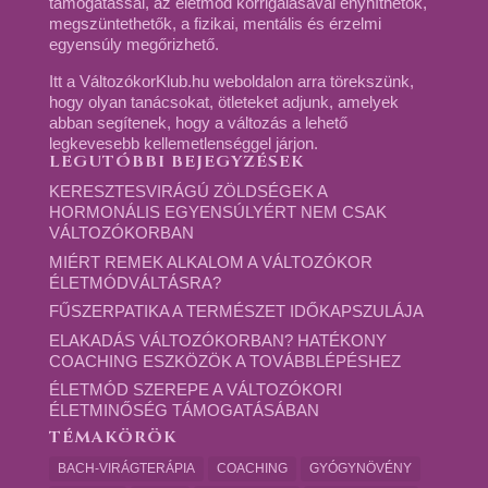
támogatással, az életmód korrigálásával enyhíthetők,
megszüntethetők, a fizikai, mentális és érzelmi
egyensúly megőrizhető.
Itt a VáltozókorKlub.hu weboldalon arra törekszünk,
hogy olyan tanácsokat, ötleteket adjunk, amelyek
abban segítenek, hogy a változás a lehető
legkevesebb kellemetlenséggel járjon.
LEGUTÓBBI BEJEGYZÉSEK
KERESZTESVIRÁGÚ ZÖLDSÉGEK A
HORMONÁLIS EGYENSÚLYÉRT NEM CSAK
VÁLTOZÓKORBAN
MIÉRT REMEK ALKALOM A VÁLTOZÓKOR
ÉLETMÓDVÁLTÁSRA?
FŰSZERPATIKA A TERMÉSZET IDŐKAPSZULÁJA
ELAKADÁS VÁLTOZÓKORBAN? HATÉKONY
COACHING ESZKÖZÖK A TOVÁBBLÉPÉSHEZ
ÉLETMÓD SZEREPE A VÁLTOZÓKORI
ÉLETMINŐSÉG TÁMOGATÁSÁBAN
TÉMAKÖRÖK
BACH-VIRÁGTERÁPIA
COACHING
GYÓGYNÖVÉNY