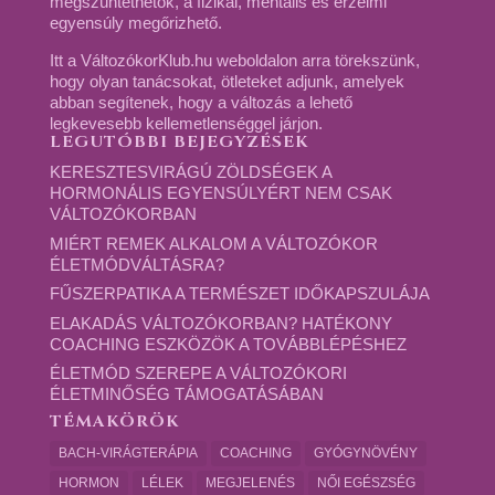
megszüntethetők, a fizikai, mentális és érzelmi
egyensúly megőrizhető.
Itt a VáltozókorKlub.hu weboldalon arra törekszünk,
hogy olyan tanácsokat, ötleteket adjunk, amelyek
abban segítenek, hogy a változás a lehető
legkevesebb kellemetlenséggel járjon.
LEGUTÓBBI BEJEGYZÉSEK
KERESZTESVIRÁGÚ ZÖLDSÉGEK A
HORMONÁLIS EGYENSÚLYÉRT NEM CSAK
VÁLTOZÓKORBAN
MIÉRT REMEK ALKALOM A VÁLTOZÓKOR
ÉLETMÓDVÁLTÁSRA?
FŰSZERPATIKA A TERMÉSZET IDŐKAPSZULÁJA
ELAKADÁS VÁLTOZÓKORBAN? HATÉKONY
COACHING ESZKÖZÖK A TOVÁBBLÉPÉSHEZ
ÉLETMÓD SZEREPE A VÁLTOZÓKORI
ÉLETMINŐSÉG TÁMOGATÁSÁBAN
TÉMAKÖRÖK
BACH-VIRÁGTERÁPIA
COACHING
GYÓGYNÖVÉNY
HORMON
LÉLEK
MEGJELENÉS
NŐI EGÉSZSÉG