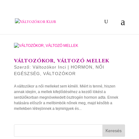
VÁLTOZÓKOR, VÁLTOZÓ MELLEK
Szerző:
Változókor Inci
|
HORMON
,
NŐI
EGÉSZSÉG
,
VÁLTOZÓKOR
A változókor a női melleket sem kíméli. Miért is tenné, hiszen
annak idején, a mellek kifejlődéséhez a kezdő lökést a
serdülőkorban megnövekedett ösztrogén hormon adta. Ennek
hatására előszőr a mellbimbók nőnek meg, majd később a
mellekben létrejönnek a tejmirigyek és...
Keresés