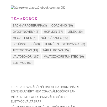
TÉMAKÖRÖK
BACH-VIRÁGTERÁPIA
(3)
COACHING
(10)
GYÓGYNÖVÉNY
(8)
HORMON
(37)
LÉLEK
(30)
MEGJELENÉS
(5)
NŐI EGÉSZSÉG
(80)
SCHÜSSLER-SÓ
(3)
TERMÉSZETGYÓGYÁSZAT
(3)
TESTMOZGAS
(19)
TÁPLÁLKOZÁS
(25)
VÁLTOZÓKOR
(185)
VÁLTOZÓKORI TÜNETEK
(16)
ÉLETMÓD
(69)
KERESZTESVIRÁGÚ ZÖLDSÉGEK A HORMONÁLIS
EGYENSÚLYÉRT NEM CSAK VÁLTOZÓKORBAN
MIÉRT REMEK ALKALOM A VÁLTOZÓKOR
ÉLETMÓDVÁLTÁSRA?