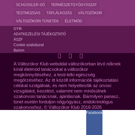
SCHÜSSLER-SÓ
TERMÉSZETGYÓGYÁSZAT
TESTMOZGAS
TÁPLÁLKOZÁS
VÁLTOZÓKOR
VÁLTOZÓKORI TÜNETEK
ÉLETMÓD
GYIK
ADATKEZELÉSI TÁJÉKOZTATÓ
ÁSZF
Cookie szabályzat
Barion
A Változókor Klub weboldal változókorban lévő nőknek
kínál életmód tanácsokat a változókor
megkönnyítéséhez, a testi-lelki egészség
megőrzéséhez. Az itt közölt információk tájékoztatási
célokat szolgálnak, és nem helyettesítik az orvosi
vizsgálatot, kezelést, valamint nem minősülnek
szakorvosi tanácsnak, ajánlásnak. Bármilyen panasz,
tünet esetén forduljon nőgyógyász, endokrinológus
szakorvoshoz. © Változókor Klub 2018-2026
Facebook