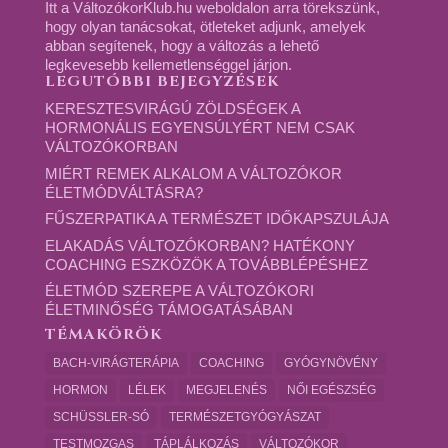
Itt a VáltozókorKlub.hu weboldalon arra törekszünk,
hogy olyan tanácsokat, ötleteket adjunk, amelyek
abban segítenek, hogy a változás a lehető
legkevesebb kellemetlenséggel járjon.
LEGUTÓBBI BEJEGYZÉSEK
KERESZTESVIRÁGÚ ZÖLDSÉGEK A
HORMONÁLIS EGYENSÚLYÉRT NEM CSAK
VÁLTOZÓKORBAN
MIÉRT REMEK ALKALOM A VÁLTOZÓKOR
ÉLETMÓDVÁLTÁSRA?
FŰSZERPATIKA A TERMÉSZET IDŐKAPSZULÁJA
ELAKADÁS VÁLTOZÓKORBAN? HATÉKONY
COACHING ESZKÖZÖK A TOVÁBBLÉPÉSHEZ
ÉLETMÓD SZEREPE A VÁLTOZÓKORI
ÉLETMINŐSÉG TÁMOGATÁSÁBAN
TÉMAKÖRÖK
BACH-VIRÁGTERÁPIA
COACHING
GYÓGYNÖVÉNY
HORMON
LÉLEK
MEGJELENÉS
NŐI EGÉSZSÉG
SCHÜSSLER-SÓ
TERMÉSZETGYÓGYÁSZAT
TESTMOZGAS
TÁPLÁLKOZÁS
VÁLTOZÓKOR