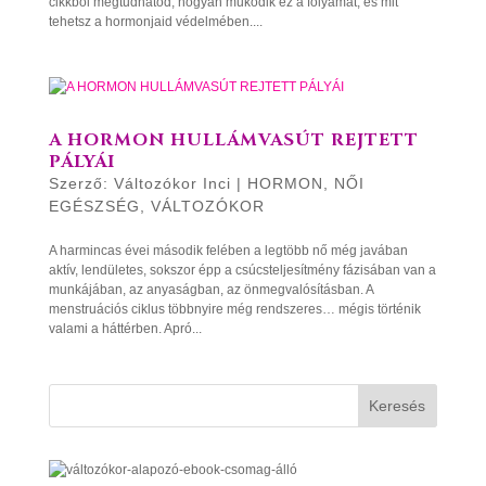
cikkből megtudhatod, hogyan működik ez a folyamat, és mit
tehetsz a hormonjaid védelmében....
A HORMON HULLÁMVASÚT REJTETT
PÁLYÁI
Szerző:
Változókor Inci
|
HORMON
,
NŐI
EGÉSZSÉG
,
VÁLTOZÓKOR
A harmincas évei második felében a legtöbb nő még javában
aktív, lendületes, sokszor épp a csúcsteljesítmény fázisában van a
munkájában, az anyaságban, az önmegvalósításban. A
menstruációs ciklus többnyire még rendszeres… mégis történik
valami a háttérben. Apró...
Keresés