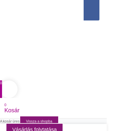
0
0
Kosár
A kosár üres
Vissza a shopba
Vásárlás folytatása