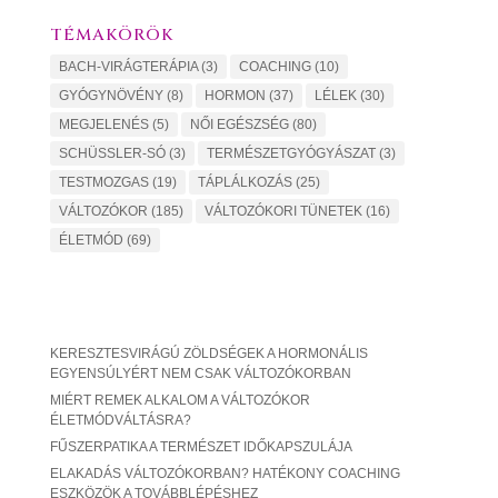
TÉMAKÖRÖK
BACH-VIRÁGTERÁPIA
(3)
COACHING
(10)
GYÓGYNÖVÉNY
(8)
HORMON
(37)
LÉLEK
(30)
MEGJELENÉS
(5)
NŐI EGÉSZSÉG
(80)
SCHÜSSLER-SÓ
(3)
TERMÉSZETGYÓGYÁSZAT
(3)
TESTMOZGAS
(19)
TÁPLÁLKOZÁS
(25)
VÁLTOZÓKOR
(185)
VÁLTOZÓKORI TÜNETEK
(16)
ÉLETMÓD
(69)
KERESZTESVIRÁGÚ ZÖLDSÉGEK A HORMONÁLIS
EGYENSÚLYÉRT NEM CSAK VÁLTOZÓKORBAN
MIÉRT REMEK ALKALOM A VÁLTOZÓKOR
ÉLETMÓDVÁLTÁSRA?
FŰSZERPATIKA A TERMÉSZET IDŐKAPSZULÁJA
ELAKADÁS VÁLTOZÓKORBAN? HATÉKONY COACHING
ESZKÖZÖK A TOVÁBBLÉPÉSHEZ