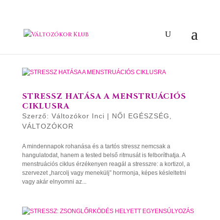
STRESSZ HATÁSA A MENSTRUÁCIÓS
CIKLUSRA
Szerző:
Változókor Inci
|
NŐI EGÉSZSÉG
,
VÁLTOZÓKOR
A mindennapok rohanása és a tartós stressz nemcsak a
hangulatodat, hanem a tested belső ritmusát is felboríthatja. A
menstruációs ciklus érzékenyen reagál a stresszre: a kortizol, a
szervezet „harcolj vagy menekülj” hormonja, képes késleltetni
vagy akár elnyomni az...