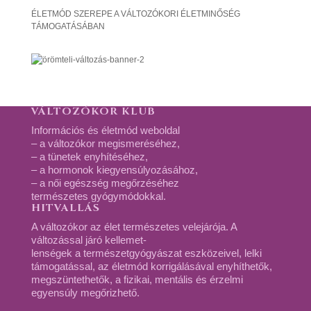
ÉLETMÓD SZEREPE A VÁLTOZÓKORI ÉLETMINŐSÉG
TÁMOGATÁSÁBAN
VÁLTOZÓKOR KLUB
Információs és életmód weboldal
– a változókor megismeréséhez,
– a tünetek enyhítéséhez,
– a hormonok kiegyensúlyozásához,
– a női egészség megőrzéséhez
természetes gyógymódokkal.
HITVALLÁS
A változókor az élet természetes velejárója. A
változással járó kellemet-
lenségek a természetgyógyászat eszközeivel, lelki
támogatással, az életmód korrigálásával enyhíthetők,
megszüntethetők, a fizikai, mentális és érzelmi
egyensúly megőrizhető.