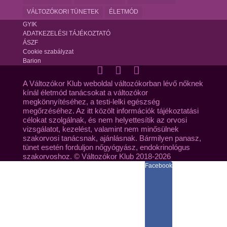
VÁLTOZÓKORI TÜNETEK
ÉLETMÓD
GYIK
ADATKEZELÉSI TÁJÉKOZTATÓ
ÁSZF
Cookie szabályzat
Barion
A Változókor Klub weboldal változókorban lévő nőknek
kínál életmód tanácsokat a változókor
megkönnyítéséhez, a testi-lelki egészség
megőrzéséhez. Az itt közölt információk tájékoztatási
célokat szolgálnak, és nem helyettesítik az orvosi
vizsgálatot, kezelést, valamint nem minősülnek
szakorvosi tanácsnak, ajánlásnak. Bármilyen panasz,
tünet esetén forduljon nőgyógyász, endokrinológus
szakorvoshoz. © Változókor Klub 2018-2026
Facebook