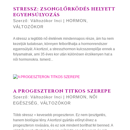
STRESSZ: ZSONGLŐRKÖDÉS HELYETT
EGYENSÚLYOZÁS
Szerző:
Változókor Inci
|
HORMON
,
VÁLTOZÓKOR
A stressz a legtöbb nő életének mindennapos része, ám ha nem
kezeljük tudatosan, könnyen felboríthatja a hormonrendszer
egyensúlyát. A kortizol, a stresszhormon kulcsszereplője ennek a
folyamatnak, ami 35 éves kor után különösen érzékenyen hat a
női hormonokra. Ismerd...
A PROGESZTERON TITKOS SZEREPE
Szerző:
Változókor Inci
|
HORMON
,
NŐI
EGÉSZSÉG
,
VÁLTOZÓKOR
Több stressz = kevesebb progeszteron. Ez nem ijesztgetés,
hanem biológiai tény. A kortizol gyártás előnyt élvez a
progeszteron rovására, és ez sok mindent boríthat fel benned. A