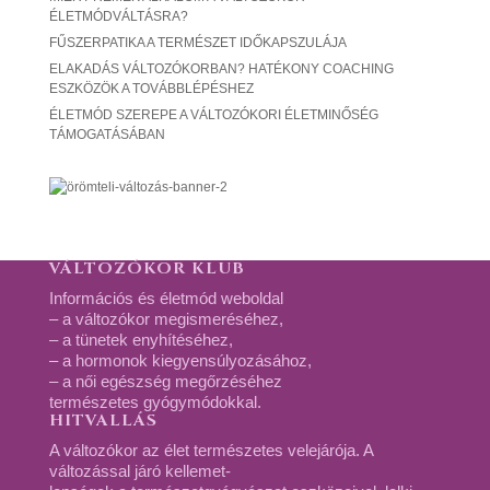
ÉLETMÓDVÁLTÁSRA?
FŰSZERPATIKA A TERMÉSZET IDŐKAPSZULÁJA
ELAKADÁS VÁLTOZÓKORBAN? HATÉKONY COACHING
ESZKÖZÖK A TOVÁBBLÉPÉSHEZ
ÉLETMÓD SZEREPE A VÁLTOZÓKORI ÉLETMINŐSÉG
TÁMOGATÁSÁBAN
VÁLTOZÓKOR KLUB
Információs és életmód weboldal
– a változókor megismeréséhez,
– a tünetek enyhítéséhez,
– a hormonok kiegyensúlyozásához,
– a női egészség megőrzéséhez
természetes gyógymódokkal.
HITVALLÁS
A változókor az élet természetes velejárója. A
változással járó kellemet-