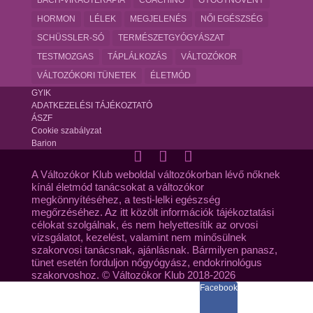
HORMON
LÉLEK
MEGJELENÉS
NŐI EGÉSZSÉG
SCHÜSSLER-SÓ
TERMÉSZETGYÓGYÁSZAT
TESTMOZGAS
TÁPLÁLKOZÁS
VÁLTOZÓKOR
VÁLTOZÓKORI TÜNETEK
ÉLETMÓD
GYIK
ADATKEZELÉSI TÁJÉKOZTATÓ
ÁSZF
Cookie szabályzat
Barion
A Változókor Klub weboldal változókorban lévő nőknek
kínál életmód tanácsokat a változókor
megkönnyítéséhez, a testi-lelki egészség
megőrzéséhez. Az itt közölt információk tájékoztatási
célokat szolgálnak, és nem helyettesítik az orvosi
vizsgálatot, kezelést, valamint nem minősülnek
szakorvosi tanácsnak, ajánlásnak. Bármilyen panasz,
tünet esetén forduljon nőgyógyász, endokrinológus
szakorvoshoz. © Változókor Klub 2018-2026
Facebook