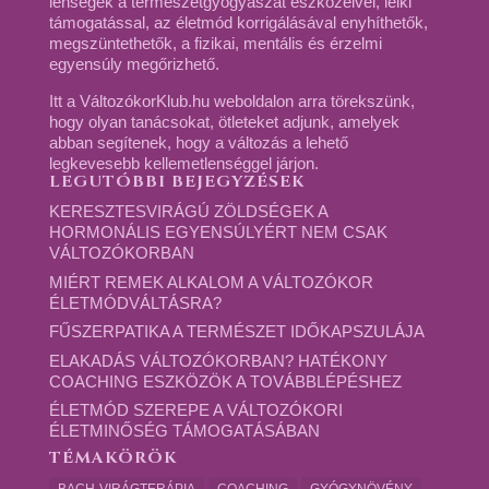
lenségek a természetgyógyászat eszközeivel, lelki
támogatással, az életmód korrigálásával enyhíthetők,
megszüntethetők, a fizikai, mentális és érzelmi
egyensúly megőrizhető.
Itt a VáltozókorKlub.hu weboldalon arra törekszünk,
hogy olyan tanácsokat, ötleteket adjunk, amelyek
abban segítenek, hogy a változás a lehető
legkevesebb kellemetlenséggel járjon.
LEGUTÓBBI BEJEGYZÉSEK
KERESZTESVIRÁGÚ ZÖLDSÉGEK A
HORMONÁLIS EGYENSÚLYÉRT NEM CSAK
VÁLTOZÓKORBAN
MIÉRT REMEK ALKALOM A VÁLTOZÓKOR
ÉLETMÓDVÁLTÁSRA?
FŰSZERPATIKA A TERMÉSZET IDŐKAPSZULÁJA
ELAKADÁS VÁLTOZÓKORBAN? HATÉKONY
COACHING ESZKÖZÖK A TOVÁBBLÉPÉSHEZ
ÉLETMÓD SZEREPE A VÁLTOZÓKORI
ÉLETMINŐSÉG TÁMOGATÁSÁBAN
TÉMAKÖRÖK
BACH-VIRÁGTERÁPIA
COACHING
GYÓGYNÖVÉNY