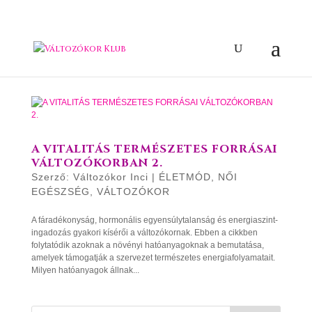
A VITALITÁS TERMÉSZETES FORRÁSAI
VÁLTOZÓKORBAN 2.
Szerző:
Változókor Inci
|
ÉLETMÓD
,
NŐI
EGÉSZSÉG
,
VÁLTOZÓKOR
A fáradékonyság, hormonális egyensúlytalanság és energiaszint-
ingadozás gyakori kísérői a változókornak. Ebben a cikkben
folytatódik azoknak a növényi hatóanyagoknak a bemutatása,
amelyek támogatják a szervezet természetes energiafolyamatait.
Milyen hatóanyagok állnak...