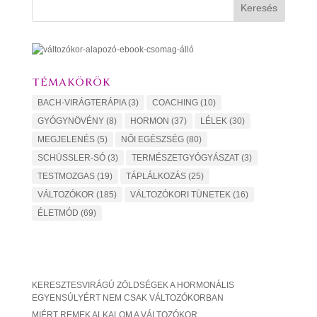
Keresés
TÉMAKÖRÖK
BACH-VIRÁGTERÁPIA
(3)
COACHING
(10)
GYÓGYNÖVÉNY
(8)
HORMON
(37)
LÉLEK
(30)
MEGJELENÉS
(5)
NŐI EGÉSZSÉG
(80)
SCHÜSSLER-SÓ
(3)
TERMÉSZETGYÓGYÁSZAT
(3)
TESTMOZGAS
(19)
TÁPLÁLKOZÁS
(25)
VÁLTOZÓKOR
(185)
VÁLTOZÓKORI TÜNETEK
(16)
ÉLETMÓD
(69)
KERESZTESVIRÁGÚ ZÖLDSÉGEK A HORMONÁLIS
EGYENSÚLYÉRT NEM CSAK VÁLTOZÓKORBAN
MIÉRT REMEK ALKALOM A VÁLTOZÓKOR