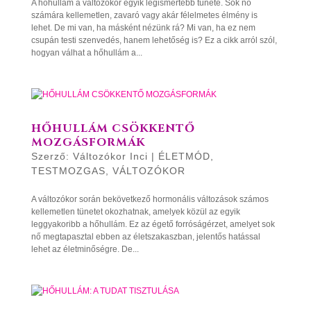
A hőhullám a változókor egyik legismertebb tünete. Sok nő
számára kellemetlen, zavaró vagy akár félelmetes élmény is
lehet. De mi van, ha másként nézünk rá? Mi van, ha ez nem
csupán testi szenvedés, hanem lehetőség is? Ez a cikk arról szól,
hogyan válhat a hőhullám a...
HŐHULLÁM CSÖKKENTŐ
MOZGÁSFORMÁK
Szerző:
Változókor Inci
|
ÉLETMÓD
,
TESTMOZGAS
,
VÁLTOZÓKOR
A változókor során bekövetkező hormonális változások számos
kellemetlen tünetet okozhatnak, amelyek közül az egyik
leggyakoribb a hőhullám. Ez az égető forróságérzet, amelyet sok
nő megtapasztal ebben az életszakaszban, jelentős hatással
lehet az életminőségre. De...