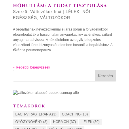
HŐHULLÁM: A TUDAT TISZTULÁSA
Szerző:
Változókor Inci
|
LÉLEK
,
NŐI
EGÉSZSÉG
,
VÁLTOZÓKOR
A bepárlásnak nevezett kémiai eljárás során a folyadékokból
elpárologtatják a haszontalan anyagokat, így az értékes, szilárd
anyag marad vissza. A nők életében az egyik jellegzetes
változókori tünet bizonyos értelemben hasonlít a bepárláshoz. A
főként a perimenopauza...
« Régebbi bejegyzések
Keresés
TÉMAKÖRÖK
BACH-VIRÁGTERÁPIA
(3)
COACHING
(10)
GYÓGYNÖVÉNY
(8)
HORMON
(37)
LÉLEK
(30)