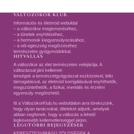
VÁLTOZÓKOR KLUB
Információs és életmód weboldal
– a változókor megismeréséhez,
– a tünetek enyhítéséhez,
– a hormonok kiegyensúlyozásához,
– a női egészség megőrzéséhez
természetes gyógymódokkal.
HITVALLÁS
A változókor az élet természetes velejárója. A
változással járó kellemet-
lenségek a természetgyógyászat eszközeivel, lelki
támogatással, az életmód korrigálásával enyhíthetők,
megszüntethetők, a fizikai, mentális és érzelmi
egyensúly megőrizhető.
Itt a VáltozókorKlub.hu weboldalon arra törekszünk,
hogy olyan tanácsokat, ötleteket adjunk, amelyek
abban segítenek, hogy a változás a lehető
legkevesebb kellemetlenséggel járjon.
LEGUTÓBBI BEJEGYZÉSEK
KERESZTESVIRÁGÚ ZÖLDSÉGEK A