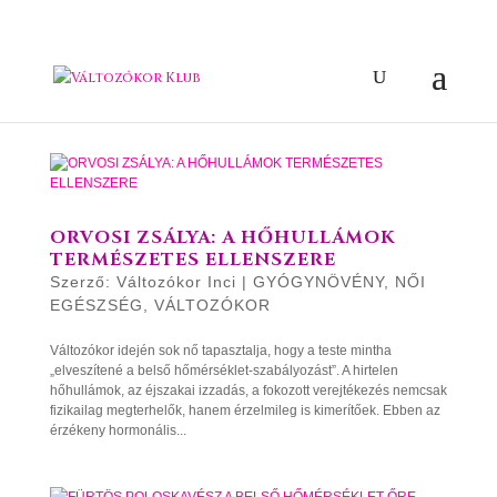
ORVOSI ZSÁLYA: A HŐHULLÁMOK
TERMÉSZETES ELLENSZERE
Szerző:
Változókor Inci
|
GYÓGYNÖVÉNY
,
NŐI
EGÉSZSÉG
,
VÁLTOZÓKOR
Változókor idején sok nő tapasztalja, hogy a teste mintha
„elveszítené a belső hőmérséklet-szabályozást”. A hirtelen
hőhullámok, az éjszakai izzadás, a fokozott verejtékezés nemcsak
fizikailag megterhelők, hanem érzelmileg is kimerítőek. Ebben az
érzékeny hormonális...