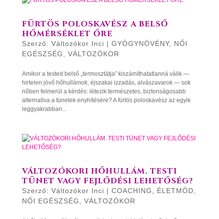
FÜRTÖS POLOSKAVÉSZ A BELSŐ
HŐMÉRSÉKLET ŐRE
Szerző:
Változókor Inci
|
GYÓGYNÖVÉNY
,
NŐI
EGÉSZSÉG
,
VÁLTOZÓKOR
Amikor a tested belső „termosztátja” kiszámíthatatlanná válik —
hirtelen jövő hőhullámok, éjszakai izzadás, alvászavarok — sok
nőben felmerül a kérdés: létezik természetes, biztonságosabb
alternatíva a tünetek enyhítésére? A fürtös poloskavész az egyik
leggyakrabban...
VÁLTOZÓKORI HŐHULLÁM. TESTI
TÜNET VAGY FEJLŐDÉSI LEHETŐSÉG?
Szerző:
Változókor Inci
|
COACHING
,
ÉLETMÓD
,
NŐI EGÉSZSÉG
,
VÁLTOZÓKOR