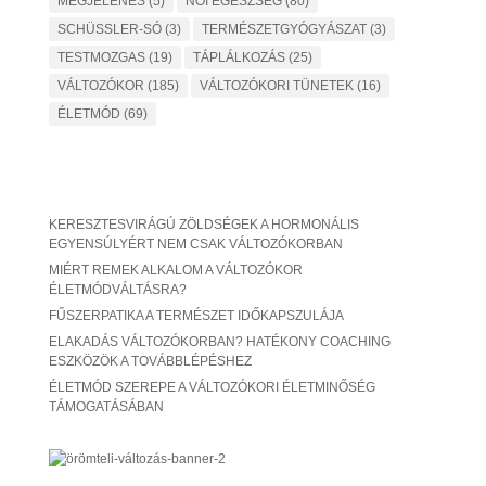
MEGJELENÉS
(5)
NŐI EGÉSZSÉG
(80)
SCHÜSSLER-SÓ
(3)
TERMÉSZETGYÓGYÁSZAT
(3)
TESTMOZGAS
(19)
TÁPLÁLKOZÁS
(25)
VÁLTOZÓKOR
(185)
VÁLTOZÓKORI TÜNETEK
(16)
ÉLETMÓD
(69)
KERESZTESVIRÁGÚ ZÖLDSÉGEK A HORMONÁLIS
EGYENSÚLYÉRT NEM CSAK VÁLTOZÓKORBAN
MIÉRT REMEK ALKALOM A VÁLTOZÓKOR
ÉLETMÓDVÁLTÁSRA?
FŰSZERPATIKA A TERMÉSZET IDŐKAPSZULÁJA
ELAKADÁS VÁLTOZÓKORBAN? HATÉKONY COACHING
ESZKÖZÖK A TOVÁBBLÉPÉSHEZ
ÉLETMÓD SZEREPE A VÁLTOZÓKORI ÉLETMINŐSÉG
TÁMOGATÁSÁBAN