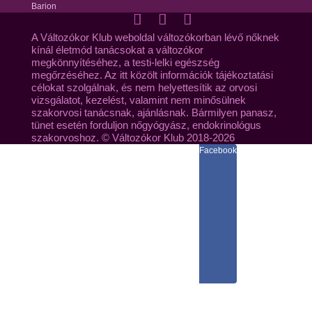
Barion
A Változókor Klub weboldal változókorban lévő nőknek
kínál életmód tanácsokat a változókor
megkönnyítéséhez, a testi-lelki egészség
megőrzéséhez. Az itt közölt információk tájékoztatási
célokat szolgálnak, és nem helyettesítik az orvosi
vizsgálatot, kezelést, valamint nem minősülnek
szakorvosi tanácsnak, ajánlásnak. Bármilyen panasz,
tünet esetén forduljon nőgyógyász, endokrinológus
szakorvoshoz. © Változókor Klub 2018-2026
Facebook