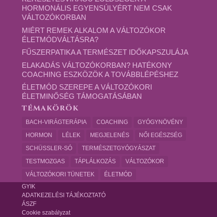
HORMONÁLIS EGYENSÚLYÉRT NEM CSAK
VÁLTOZÓKORBAN
MIÉRT REMEK ALKALOM A VÁLTOZÓKOR
ÉLETMÓDVÁLTÁSRA?
FŰSZERPATIKA A TERMÉSZET IDŐKAPSZULÁJA
ELAKADÁS VÁLTOZÓKORBAN? HATÉKONY
COACHING ESZKÖZÖK A TOVÁBBLÉPÉSHEZ
ÉLETMÓD SZEREPE A VÁLTOZÓKORI
ÉLETMINŐSÉG TÁMOGATÁSÁBAN
TÉMAKÖRÖK
BACH-VIRÁGTERÁPIA
COACHING
GYÓGYNÖVÉNY
HORMON
LÉLEK
MEGJELENÉS
NŐI EGÉSZSÉG
SCHÜSSLER-SÓ
TERMÉSZETGYÓGYÁSZAT
TESTMOZGAS
TÁPLÁLKOZÁS
VÁLTOZÓKOR
VÁLTOZÓKORI TÜNETEK
ÉLETMÓD
GYIK
ADATKEZELÉSI TÁJÉKOZTATÓ
ÁSZF
Cookie szabályzat