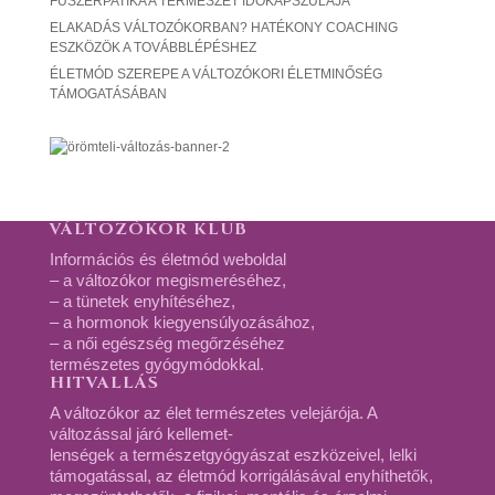
FŰSZERPATIKA A TERMÉSZET IDŐKAPSZULÁJA
ELAKADÁS VÁLTOZÓKORBAN? HATÉKONY COACHING
ESZKÖZÖK A TOVÁBBLÉPÉSHEZ
ÉLETMÓD SZEREPE A VÁLTOZÓKORI ÉLETMINŐSÉG
TÁMOGATÁSÁBAN
VÁLTOZÓKOR KLUB
Információs és életmód weboldal
– a változókor megismeréséhez,
– a tünetek enyhítéséhez,
– a hormonok kiegyensúlyozásához,
– a női egészség megőrzéséhez
természetes gyógymódokkal.
HITVALLÁS
A változókor az élet természetes velejárója. A
változással járó kellemet-
lenségek a természetgyógyászat eszközeivel, lelki
támogatással, az életmód korrigálásával enyhíthetők,