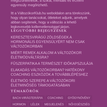
megszüntethetők, a fizikai, mentális és érzelmi
egyensúly megőrizhető.
Itt a VáltozókorKlub.hu weboldalon arra törekszünk,
hogy olyan tanácsokat, ötleteket adjunk, amelyek
abban segítenek, hogy a változás a lehető
legkevesebb kellemetlenséggel járjon.
LEGUTÓBBI BEJEGYZÉSEK
KERESZTESVIRÁGÚ ZÖLDSÉGEK A
HORMONÁLIS EGYENSÚLYÉRT NEM CSAK
VÁLTOZÓKORBAN
MIÉRT REMEK ALKALOM A VÁLTOZÓKOR
ÉLETMÓDVÁLTÁSRA?
FŰSZERPATIKA A TERMÉSZET IDŐKAPSZULÁJA
ELAKADÁS VÁLTOZÓKORBAN? HATÉKONY
COACHING ESZKÖZÖK A TOVÁBBLÉPÉSHEZ
ÉLETMÓD SZEREPE A VÁLTOZÓKORI
ÉLETMINŐSÉG TÁMOGATÁSÁBAN
TÉMAKÖRÖK
BACH-VIRÁGTERÁPIA
COACHING
GYÓGYNÖVÉNY
HORMON
LÉLEK
MEGJELENÉS
NŐI EGÉSZSÉG