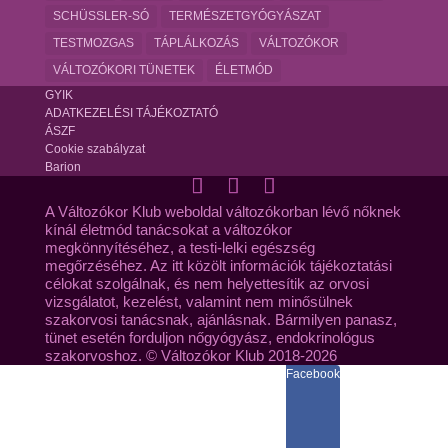
SCHÜSSLER-SÓ
TERMÉSZETGYÓGYÁSZAT
TESTMOZGAS
TÁPLÁLKOZÁS
VÁLTOZÓKOR
VÁLTOZÓKORI TÜNETEK
ÉLETMÓD
GYIK
ADATKEZELÉSI TÁJÉKOZTATÓ
ÁSZF
Cookie szabályzat
Barion
A Változókor Klub weboldal változókorban lévő nőknek
kínál életmód tanácsokat a változókor
megkönnyítéséhez, a testi-lelki egészség
megőrzéséhez. Az itt közölt információk tájékoztatási
célokat szolgálnak, és nem helyettesítik az orvosi
vizsgálatot, kezelést, valamint nem minősülnek
szakorvosi tanácsnak, ajánlásnak. Bármilyen panasz,
tünet esetén forduljon nőgyógyász, endokrinológus
szakorvoshoz. © Változókor Klub 2018-2026
Facebook