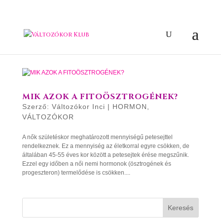
MIK AZOK A FITOÖSZTROGÉNEK?
Szerző:
Változókor Inci
|
HORMON
,
VÁLTOZÓKOR
A nők születéskor meghatározott mennyiségű petesejttel
rendelkeznek. Ez a mennyiség az életkorral egyre csökken, de
általában 45-55 éves kor között a petesejtek érése megszűnik.
Ezzel egy időben a női nemi hormonok (ösztrogének és
progeszteron) termelődése is csökken....
Keresés