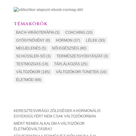
TÉMAKÖRÖK
BACH-VIRÁGTERÁPIA
(3)
COACHING
(10)
GYÓGYNÖVÉNY
(8)
HORMON
(37)
LÉLEK
(30)
MEGJELENÉS
(5)
NŐI EGÉSZSÉG
(80)
SCHÜSSLER-SÓ
(3)
TERMÉSZETGYÓGYÁSZAT
(3)
TESTMOZGAS
(19)
TÁPLÁLKOZÁS
(25)
VÁLTOZÓKOR
(185)
VÁLTOZÓKORI TÜNETEK
(16)
ÉLETMÓD
(69)
KERESZTESVIRÁGÚ ZÖLDSÉGEK A HORMONÁLIS
EGYENSÚLYÉRT NEM CSAK VÁLTOZÓKORBAN
MIÉRT REMEK ALKALOM A VÁLTOZÓKOR
ÉLETMÓDVÁLTÁSRA?