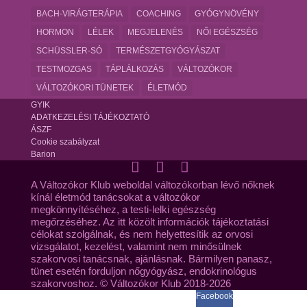
BACH-VIRÁGTERÁPIA
COACHING
GYÓGYNÖVÉNY
HORMON
LÉLEK
MEGJELENÉS
NŐI EGÉSZSÉG
SCHÜSSLER-SÓ
TERMÉSZETGYÓGYÁSZAT
TESTMOZGAS
TÁPLÁLKOZÁS
VÁLTOZÓKOR
VÁLTOZÓKORI TÜNETEK
ÉLETMÓD
GYIK
ADATKEZELÉSI TÁJÉKOZTATÓ
ÁSZF
Cookie szabályzat
Barion
A Változókor Klub weboldal változókorban lévő nőknek
kínál életmód tanácsokat a változókor
megkönnyítéséhez, a testi-lelki egészség
megőrzéséhez. Az itt közölt információk tájékoztatási
célokat szolgálnak, és nem helyettesítik az orvosi
vizsgálatot, kezelést, valamint nem minősülnek
szakorvosi tanácsnak, ajánlásnak. Bármilyen panasz,
tünet esetén forduljon nőgyógyász, endokrinológus
szakorvoshoz. © Változókor Klub 2018-2026
Facebook