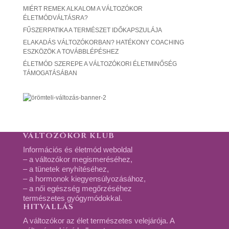
MIÉRT REMEK ALKALOM A VÁLTOZÓKOR
ÉLETMÓDVÁLTÁSRA?
FŰSZERPATIKA A TERMÉSZET IDŐKAPSZULÁJA
ELAKADÁS VÁLTOZÓKORBAN? HATÉKONY COACHING
ESZKÖZÖK A TOVÁBBLÉPÉSHEZ
ÉLETMÓD SZEREPE A VÁLTOZÓKORI ÉLETMINŐSÉG
TÁMOGATÁSÁBAN
VÁLTOZÓKOR KLUB
Információs és életmód weboldal
– a változókor megismeréséhez,
– a tünetek enyhítéséhez,
– a hormonok kiegyensúlyozásához,
– a női egészség megőrzéséhez
természetes gyógymódokkal.
HITVALLÁS
A változókor az élet természetes velejárója. A