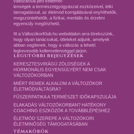
változással járó kellemet-
lenségek a természetgyógyászat eszközeivel, lelki
támogatással, az életmód korrigálásával enyhíthetők,
megszüntethetők, a fizikai, mentális és érzelmi
egyensúly megőrizhető.
Itt a VáltozókorKlub.hu weboldalon arra törekszünk,
hogy olyan tanácsokat, ötleteket adjunk, amelyek
abban segítenek, hogy a változás a lehető
legkevesebb kellemetlenséggel járjon.
LEGUTÓBBI BEJEGYZÉSEK
KERESZTESVIRÁGÚ ZÖLDSÉGEK A
HORMONÁLIS EGYENSÚLYÉRT NEM CSAK
VÁLTOZÓKORBAN
MIÉRT REMEK ALKALOM A VÁLTOZÓKOR
ÉLETMÓDVÁLTÁSRA?
FŰSZERPATIKA A TERMÉSZET IDŐKAPSZULÁJA
ELAKADÁS VÁLTOZÓKORBAN? HATÉKONY
COACHING ESZKÖZÖK A TOVÁBBLÉPÉSHEZ
ÉLETMÓD SZEREPE A VÁLTOZÓKORI
ÉLETMINŐSÉG TÁMOGATÁSÁBAN
TÉMAKÖRÖK