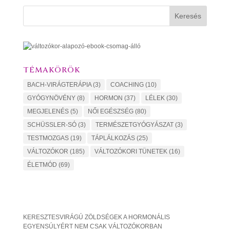
Keresés
TÉMAKÖRÖK
BACH-VIRÁGTERÁPIA
(3)
COACHING
(10)
GYÓGYNÖVÉNY
(8)
HORMON
(37)
LÉLEK
(30)
MEGJELENÉS
(5)
NŐI EGÉSZSÉG
(80)
SCHÜSSLER-SÓ
(3)
TERMÉSZETGYÓGYÁSZAT
(3)
TESTMOZGAS
(19)
TÁPLÁLKOZÁS
(25)
VÁLTOZÓKOR
(185)
VÁLTOZÓKORI TÜNETEK
(16)
ÉLETMÓD
(69)
KERESZTESVIRÁGÚ ZÖLDSÉGEK A HORMONÁLIS
EGYENSÚLYÉRT NEM CSAK VÁLTOZÓKORBAN