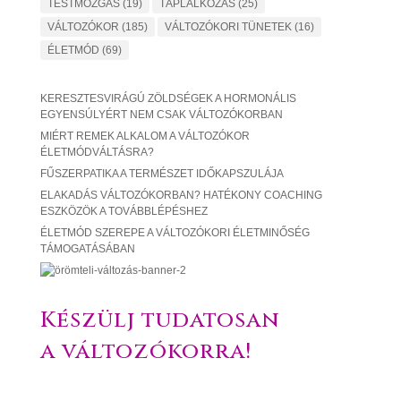
TESTMOZGAS
(19)
TÁPLÁLKOZÁS
(25)
VÁLTOZÓKOR
(185)
VÁLTOZÓKORI TÜNETEK
(16)
ÉLETMÓD
(69)
KERESZTESVIRÁGÚ ZÖLDSÉGEK A HORMONÁLIS
EGYENSÚLYÉRT NEM CSAK VÁLTOZÓKORBAN
MIÉRT REMEK ALKALOM A VÁLTOZÓKOR
ÉLETMÓDVÁLTÁSRA?
FŰSZERPATIKA A TERMÉSZET IDŐKAPSZULÁJA
ELAKADÁS VÁLTOZÓKORBAN? HATÉKONY COACHING
ESZKÖZÖK A TOVÁBBLÉPÉSHEZ
ÉLETMÓD SZEREPE A VÁLTOZÓKORI ÉLETMINŐSÉG
TÁMOGATÁSÁBAN
Készülj tudatosan
a változókorra!