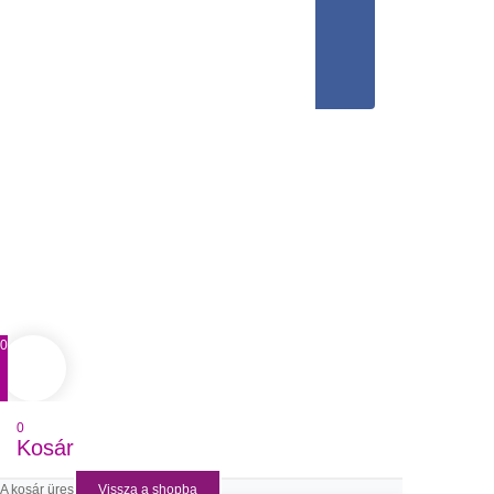
0
0
Kosár
A kosár üres
Vissza a shopba