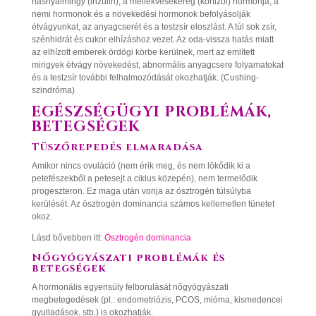
hasnyálmirigy (inzulin), a mellékvesekéreg (kortizol) hormonja, a
nemi hormonok és a növekedési hormonok befolyásolják
étvágyunkat, az anyagcserét és a testzsír eloszlást. A túl sok zsír,
szénhidrát és cukor elhízáshoz vezet. Az oda-vissza hatás miatt
az elhízott emberek ördögi körbe kerülnek, mert az említett
mirigyek étvágy növekedést, abnormális anyagcsere folyamatokat
és a testzsír további felhalmozódását okozhatják. (Cushing-
szindróma)
EGÉSZSÉGÜGYI PROBLÉMÁK,
BETEGSÉGEK
Tüszőrepedés elmaradása
Amikor nincs ovuláció (nem érik meg, és nem lökődik ki a
petefészekből a petesejt a ciklus közepén), nem termelődik
progeszteron. Ez maga után vonja az ösztrogén túlsúlyba
kerülését. Az ösztrogén dominancia számos kellemetlen tünetet
okoz.
Lásd bővebben itt:
Ösztrogén dominancia
Nőgyógyászati problémák és
betegségek
A hormonális egyensúly felborulását nőgyógyászati
megbetegedések (pl.: endometriózis, PCOS, mióma, kismedencei
gyulladások, stb.) is okozhatják.