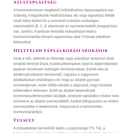
Alultápláltság
A hormonrendszer megfelelő működéséhez tápanyagokra van
szükség. A fogyókúrák miatt túlzásba vitt, vagy egyoldalú diéták
miatt hiány léphet fel a szervezet számára szükséges
vitaminokból (B, C, E vitaminok) és nyomelemekből (magnézium,
vas, szelén). A tartósan fennálló hiányállapot miatt a
hormonháztartás kényes egyensúlya akár 3 hónap elteltével
felborulhat.
Helytelen táplálkozási szokások
Azok a nők, akiknek az étrendje nagy arányban tartalmaz állati
eredetű fehérjét (húst, húskészítményeket, tejet és tejtermékeket)
gyakran küzdenek ösztrogén dominanciával. Ennek oka az
állattenyésztésben keresendő. Ugyanis a nagyüzemi
állattartásban elsődleges cél, hogy az állatok gyorsan
növekedjenek, minél előbb elérjék a vágósúlyt, hogy húsukat
értékesíteni lehessen. Ezért az állatok takarmányát
hormonkészítményekkel dúsítják, amelyek sajnálatos módon nem
ürülnek ki az állatok szervezetéből. Azokat elfogyasztva az ember
szervezetébe is bekerülnek, megzavarva a természetes
hormonháztartást.
Túlsúly
A zsírsejtekben termelődő leptin, a pajzsmirigy (T3, T4), a