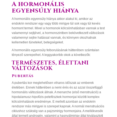
A hormonális
egyensúly hiánya
A hormonális egyensúly hiánya akkor alakul ki, amikor az
endokrin rendszer egy vagy több mirigye túl sok vagy túl kevés
hormont termel. Mivel a hormonok kölcsönhatásban vannak a test
valamennyi sejtjével, a hormonszintben bekövetkezett változások
valamennyi sejtre hatással vannak, és könnyen okozhatnak
kellemetlen tüneteket, betegségeket.
A hormonális egyensúly felborulásának hátterében számtalan
tényező szerepelhet. A leggyakoribb okok a következők:
TERMÉSZETES, ÉLETTANI
VÁLTOZÁSOK
Pubertás
A pubertás kor meglehetősen viharos időszak az emberek
életében. Ennek hátterében a nemi érés és az azzal összefüggő
hormonális változások állnak. A menarche (első menstruáció) a
hipotalamusz-hipofízis-petefészkek hormonjai közötti komplex
kölcsönhatások eredménye. E mellett azonban az endokrin
rendszer más mirigyei is szerepet kapnak. A normál menstruációs
ciklushoz szükség van a pajzsmirigy hormonjaira. A mellékvesék
által termelt androgén, valamint a hasnyálmirigy által kiválasztott