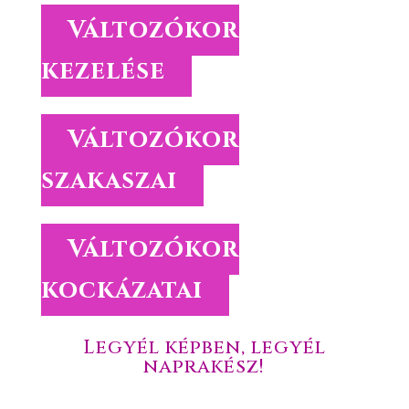
Változókor
kezelése
Változókor
szakaszai
Változókor
kockázatai
Legyél képben, legyél
naprakész!