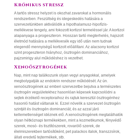
Krónikus stressz
A tartós stressz helyzet is okozhat zavarokat a hormonális
rendszerben. Feszültség és idegeskedés hatására a
szervezetünkben aktiválódik a hipothalamusz-hipofízis-
mellékvese tengely, ami fokozott kortizol termeléssel jár. A kortizol
alapanyaga a progeszteron. Hosszan tartó megterhelés, hajszolt
életmód hatására a mellékvesék egy idő után nem tudnak
elegendő mennyiségű kortizolt előállítani. Az alacsony kortizol
szint progeszteron hiányhoz, ösztrogén dominanciához,
pajzsmirigy alul működéshez is vezethet.
Xenoösztrogének
Nap, mint nap találkozunk olyan vegyi anyagokkal, amelyek
megbolygatják az endokrin rendszer működését. Az ún.
xenoösztrogének az emberi szervezetbe bejutva a természetes
ösztrogén vegyületekhez hasonlóan képesek kapcsolódni a
sejtek érzékelő receptoraihoz és rajtuk keresztül ösztrogénhez
hasonló hatást váltanak ki. Ezzel növelik a szervezet ösztrogén
szintjét és ösztrogén dominanciát, és az azzal járó
kellemetlenséget idéznek elő. A xenoösztrogének megtalálhatók
olyan hétköznapi termékekben, mint a kozmetikumok, fényvédő
szerek, mosó- és tisztítószerek, rovarölő szerek, de
élelmiszerekben tartósítóként, pet palackos italok, transzzsírok,
állati eredetű tejtermékek, stb.