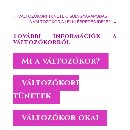
←
VÁLTOZÓKORI TÜNETEK: SÚLYGYARAPODÁS
A VÁLTOZÓKOR A LELKI ÉBREDÉS IDEJE?!
→
További információk a
változókorról
Mi a változókor?
Változókori
tünetek
Változókor okai