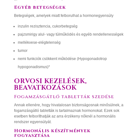
Egyéb betegségek
Betegségek, amelyek miatt felborulhat a hormonegyensúly
inzulin rezisztencia, cukorbetegség
pajzsmirigy alul- vagy túlműködés és egyéb rendellenességek
mellékvese-elégtelenség
tumor
nemi funkciók csökkent működése (Hypogonadotrop
hypogonadismus)*
ORVOSI KEZELÉSEK,
BEAVATKOZÁSOK
Fogamzásgátló tabletták szedése
Annak ellenére, hogy hivatalosan biztonságosnak minősülnek, a
fogamzásgátló tabletták is tartalmaznak hormonokat. Ezek sok
esetben felboríthatják az arra érzékeny nőknél a hormonális
rendszer egyensúlyát.
Hormonális készítmények
fogyasztása