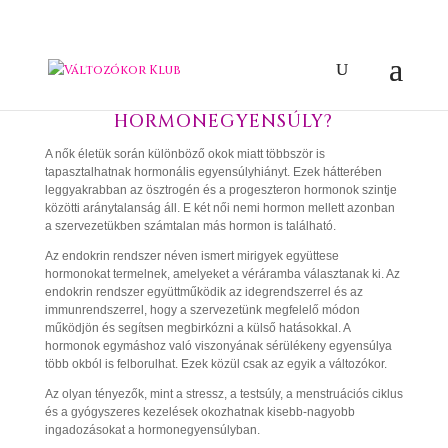
MITŐL BORUL FEL A
HORMONEGYENSÚLY?
A nők életük során különböző okok miatt többször is
tapasztalhatnak hormonális egyensúlyhiányt. Ezek hátterében
leggyakrabban az ösztrogén és a progeszteron hormonok szintje
közötti aránytalanság áll. E két női nemi hormon mellett azonban
a szervezetükben számtalan más hormon is található.
Az endokrin rendszer néven ismert mirigyek együttese
hormonokat termelnek, amelyeket a véráramba választanak ki. Az
endokrin rendszer együttműködik az idegrendszerrel és az
immunrendszerrel, hogy a szervezetünk megfelelő módon
működjön és segítsen megbirkózni a külső hatásokkal. A
hormonok egymáshoz való viszonyának sérülékeny egyensúlya
több okból is felborulhat. Ezek közül csak az egyik a változókor.
Az olyan tényezők, mint a stressz, a testsúly, a menstruációs ciklus
és a gyógyszeres kezelések okozhatnak kisebb-nagyobb
ingadozásokat a hormonegyensúlyban.