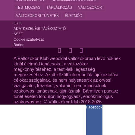
TESTMOZGAS
TÁPLÁLKOZÁS
VÁLTOZÓKOR
VÁLTOZÓKORI TÜNETEK
ÉLETMÓD
GYIK
ADATKEZELÉSI TÁJÉKOZTATÓ
ÁSZF
Cookie szabályzat
Barion
A Változókor Klub weboldal változókorban lévő nőknek
kínál életmód tanácsokat a változókor
megkönnyítéséhez, a testi-lelki egészség
megőrzéséhez. Az itt közölt információk tájékoztatási
célokat szolgálnak, és nem helyettesítik az orvosi
vizsgálatot, kezelést, valamint nem minősülnek
szakorvosi tanácsnak, ajánlásnak. Bármilyen panasz,
tünet esetén forduljon nőgyógyász, endokrinológus
szakorvoshoz. © Változókor Klub 2018-2026
Facebook