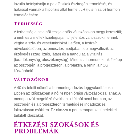
inzulin befolyásolja a petefészkek ösztrogén termelését, és
hatással vannak a hipofízis által termelt LH (luteinizáló) hormon
termelődésére.
Terhesség
A terhesség alatt a női test jelentős változásokon megy keresztül;
a méh és a mellek fiziológiáján túl jelentős változások mennek
végbe a szív- és vesefunkciókat illetően, a testzsír
növekedésében, az emésztés módjában, de megváltozik az
érzékelés (szag, ízlés, látás) és a hangulat, a vitalitás
(fáradékonyság, aluszékonyság). Mindez a hormonoknak főképp
az ösztrogén, a progeszteron, a prolaktin, a renin, a hCG
köszönhető.
Változókor
A 40 év feletti nőknél a hormoningadozás leggyakoribb oka.
Ebben az időszakban a női testben óriási változások zajlanak. A
menopauzát megelőző években a két női nemi hormon, az
ösztrogén és a progeszteron termelődése ingadozik és
fokozatosan csökken. Ez okozza a perimenopauza tünetekkel
tarkított időszakát.
ÉTKEZÉSI SZOKÁSOK ÉS
PROBLÉMÁK