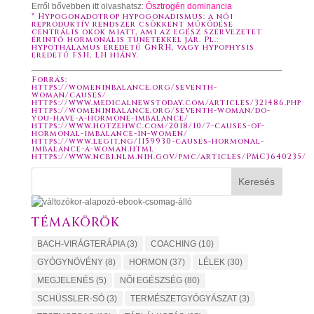
Erről bővebben itt olvashatsz:
Ösztrogén dominancia
* Hypogonadotrop hypogonadismus: a női
reproduktív rendszer csökkent működése
centrális okok miatt, ami az egész szervezetet
érintő hormonális tünetekkel jár. Pl.:
hypothalamus eredetű GnRH, vagy hypophysis
eredetű FSH, LH hiány.
Forrás:
https://womeninbalance.org/seventh-
woman/causes/
https://www.medicalnewstoday.com/articles/321486.php
https://womeninbalance.org/seventh-woman/do-
you-have-a-hormone-imbalance/
https://www.hotzehwc.com/2018/10/7-causes-of-
hormonal-imbalance-in-women/
https://www.legit.ng/1159930-causes-hormonal-
imbalance-a-woman.html
https://www.ncbi.nlm.nih.gov/pmc/articles/PMC3640235/
Keresés
TÉMAKÖRÖK
BACH-VIRÁGTERÁPIA
(3)
COACHING
(10)
GYÓGYNÖVÉNY
(8)
HORMON
(37)
LÉLEK
(30)
MEGJELENÉS
(5)
NŐI EGÉSZSÉG
(80)
SCHÜSSLER-SÓ
(3)
TERMÉSZETGYÓGYÁSZAT
(3)