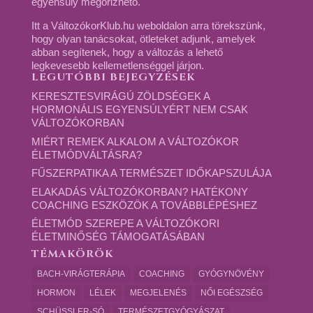
egyensúly megőrizhető.
Itt a VáltozókorKlub.hu weboldalon arra törekszünk,
hogy olyan tanácsokat, ötleteket adjunk, amelyek
abban segítenek, hogy a változás a lehető
legkevesebb kellemetlenséggel járjon.
LEGUTÓBBI BEJEGYZÉSEK
KERESZTESVIRÁGÚ ZÖLDSÉGEK A
HORMONÁLIS EGYENSÚLYÉRT NEM CSAK
VÁLTOZÓKORBAN
MIÉRT REMEK ALKALOM A VÁLTOZÓKOR
ÉLETMÓDVÁLTÁSRA?
FŰSZERPATIKA A TERMÉSZET IDŐKAPSZULÁJA
ELAKADÁS VÁLTOZÓKORBAN? HATÉKONY
COACHING ESZKÖZÖK A TOVÁBBLÉPÉSHEZ
ÉLETMÓD SZEREPE A VÁLTOZÓKORI
ÉLETMINŐSÉG TÁMOGATÁSÁBAN
TÉMAKÖRÖK
BACH-VIRÁGTERÁPIA
COACHING
GYÓGYNÖVÉNY
HORMON
LÉLEK
MEGJELENÉS
NŐI EGÉSZSÉG
SCHÜSSLER-SÓ
TERMÉSZETGYÓGYÁSZAT