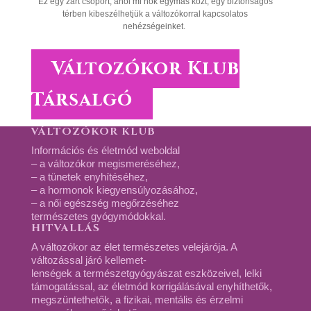
Ez egy zárt csoport, ahol mi nők egymás közt, egy biztonságos
térben kibeszélhetjük a változókorral kapcsolatos
nehézségeinket.
Változókor Klub
Társalgó
VÁLTOZÓKOR KLUB
Információs és életmód weboldal
– a változókor megismeréséhez,
– a tünetek enyhítéséhez,
– a hormonok kiegyensúlyozásához,
– a női egészség megőrzéséhez
természetes gyógymódokkal.
HITVALLÁS
A változókor az élet természetes velejárója. A
változással járó kellemet-
lenségek a természetgyógyászat eszközeivel, lelki
támogatással, az életmód korrigálásával enyhíthetők,
megszüntethetők, a fizikai, mentális és érzelmi