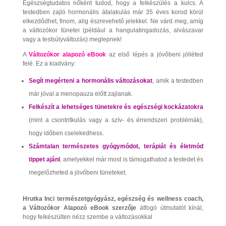
Egészségtudatos nőként tudod, hogy a felkészülés a kulcs. A
testedben zajló hormonális átalakulás már 35 éves korod körül
elkezdődhet, finom, alig észrevehető jelekkel. Ne várd meg, amíg
a változókor tünetei (például a hangulatingadozás, alvászavar
vagy a testsúlyváltozás) meglepnek!
A
Változókor alapozó eBook
az első lépés a jövőbeni jólléted
felé. Ez a kiadvány:
Segít megérteni a hormonális változásokat
, amik a testedben
már jóval a menopauza előtt zajlanak.
Felkészít a lehetséges tünetekre és egészségi kockázatokra
(mint a csontritkulás vagy a szív- és érrendszeri problémák),
hogy időben cselekedhess.
Számtalan természetes gyógymódot, terápiát és életmód
tippet ajánl
, amelyekkel már most is támogathatod a testedet és
megelőzheted a jövőbeni tüneteket.
Hrutka Inci természetgyógyász, egészség és wellness coach,
a Változókor Alapozó eBook szerzője
átfogó útmutatót kínál,
hogy felkészülten nézz szembe a változásokkal