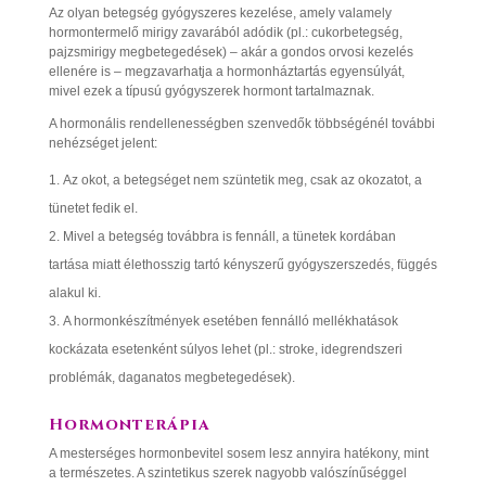
Az olyan betegség gyógyszeres kezelése, amely valamely
hormontermelő mirigy zavarából adódik (pl.: cukorbetegség,
pajzsmirigy megbetegedések) – akár a gondos orvosi kezelés
ellenére is – megzavarhatja a hormonháztartás egyensúlyát,
mivel ezek a típusú gyógyszerek hormont tartalmaznak.
A hormonális rendellenességben szenvedők többségénél további
nehézséget jelent:
Az okot, a betegséget nem szüntetik meg, csak az okozatot, a
tünetet fedik el.
Mivel a betegség továbbra is fennáll, a tünetek kordában
tartása miatt élethosszig tartó kényszerű gyógyszerszedés, függés
alakul ki.
A hormonkészítmények esetében fennálló mellékhatások
kockázata esetenként súlyos lehet (pl.: stroke, idegrendszeri
problémák, daganatos megbetegedések).
Hormonterápia
A mesterséges hormonbevitel sosem lesz annyira hatékony, mint
a természetes. A szintetikus szerek nagyobb valószínűséggel