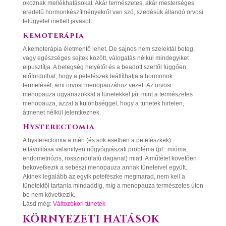
okoznak mellékhatásokat. Akár természetes, akár mesterséges
eredetű hormonkészítményekről van szó, szedésük állandó orvosi
felügyelet mellett javasolt.
Kemoterápia
A kemoterápia életmentő lehet. De sajnos nem szelektál beteg,
vagy egészséges sejtek között, válogatás nélkül mindegyiket
elpusztítja. A betegség helyétől és a beadott szertől függően
előfordulhat, hogy a petefészek leállíthatja a hormonok
termelését, ami orvosi menopauzához vezet. Az orvosi
menopauza ugyanazokkal a tünetekkel jár, mint a természetes
menopauza, azzal a különbséggel, hogy a tünetek hirtelen,
átmenet nélkül jelentkeznek.
Hysterectomia
A hysterectomia a méh (és sok esetben a petefészkek)
eltávolítása valamilyen nőgyógyászati probléma (pl.: mióma,
endometriózis, rosszindulatú daganat) miatt. A műtétet követően
bekövetkezik a sebészi menopauza annak tüneteivel együtt.
Akinek legalább az egyik petefészke megmarad, nem kell a
tünetektől tartania mindaddig, míg a menopauza természetes úton
be nem következik.
Lásd még:
Változókori tünetek
KÖRNYEZETI HATÁSOK