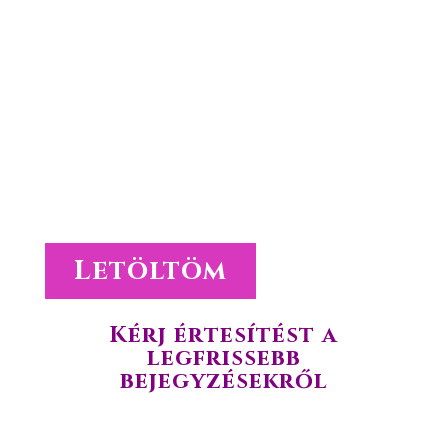
Töltsd le az ingyenes anyagainkat!
Nézz szét az ingyenes anyagaink között és válogass közöttük
kedvedre.
Tedd próbára a tudásod online tesztjeink segítségével.
Hasznosítsd a letölthető tanulmányokban leírtakat.
Letöltöm
Kérj értesítést a
legfrissebb
bejegyzésekről