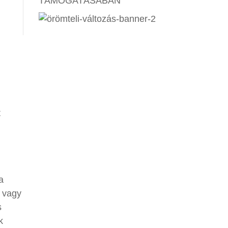
TÁMOGATÁSÁBAN
t
.
a
l vagy
s
k