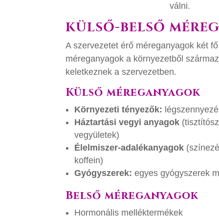
KÜLSŐ-BELSŐ MÉREG
A szervezetet érő méreganyagok két fő 
méreganyagok a környezetből származn
keletkeznek a szervezetben.
Külső méreganyagok
Környezeti tényezők:
légszennyezés 
Háztartási vegyi anyagok
(tisztító
vegyületek)
Élelmiszer-adalékanyagok
(színezé
koffein)
Gyógyszerek:
egyes gyógyszerek me
Belső méreganyagok
Hormonális melléktermékek