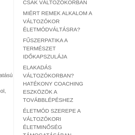
CSAK VÁLTOZÓKORBAN
MIÉRT REMEK ALKALOM A
VÁLTOZÓKOR
ÉLETMÓDVÁLTÁSRA?
FŰSZERPATIKA A
TERMÉSZET
IDŐKAPSZULÁJA
ELAKADÁS
atású
VÁLTOZÓKORBAN?
HATÉKONY COACHING
ol,
ESZKÖZÖK A
TOVÁBBLÉPÉSHEZ
ÉLETMÓD SZEREPE A
VÁLTOZÓKORI
ÉLETMINŐSÉG