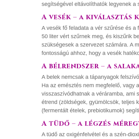
segítségével eltávolíthatók legyenek a 
A vesék – a kiválasztás 
A vesék fő feladata a vér szűrése és a 
50 liter vért szűrnek meg, és kiszűrik
szükségesek a szervezet számára. A megf
fontosságú ahhoz, hogy a vesék haté
A bélrendszer – a salak
A belek nemcsak a tápanyagok felszívó
Ha az emésztés nem megfelelő, vagy a 
visszaszívódhatnak a véráramba, ami 
étrend (zöldségek, gyümölcsök, teljes
(fermentált ételek, prebiotikumok) segít
A tüdő – a légzés mére
A tüdő az oxigénfelvétel és a szén-diox