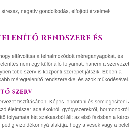
 stressz, negatív gondolkodás, elfojtott érzelmek
TELENÍTŐ RENDSZERE ÉS
hogy eltávolítsa a felhalmozódott méreganyagokat, és
telenítés nem egy különálló folyamat, hanem a szerveze
en több szerv is központi szerepet játszik. Ebben a
sabb méregtelenítő rendszerekkel és azok működésével
ítő szerv
ervezet tisztításában. Képes lebontani és semlegesíteni 
szó élelmiszer-adalékokról, gyógyszerekről, hormonokró
ítő folyamata két szakaszból áll: az első fázisban a káro
 pedig vízoldékonnyá alakítja, hogy a vesék vagy a bele