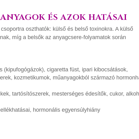
ANYAGOK ÉS AZOK HATÁSAI
csoportra oszthatók: külső és belső toxinokra. A külső
ak, míg a belsők az anyagcsere-folyamatok során
(kipufogógázok), cigaretta füst, ipari kibocsátások,
szerek, kozmetikumok, műanyagokból származó hormonh
kek, tartósítószerek, mesterséges édesítők, cukor, alkoh
llékhatásai, hormonális egyensúlyhiány