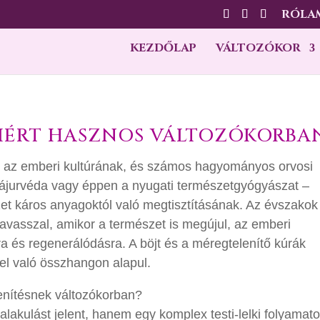
RÓLA
KEZDŐLAP
VÁLTOZÓKOR
MIÉRT HASZNOS VÁLTOZÓKORBA
e az emberi kultúrának, és számos hagyományos orvosi
z ájurvéda vagy éppen a nyugati természetgyógyászat –
ezet káros anyagoktól való megtisztításának. Az évszakok
avasszal, amikor a természet is megújul, az emberi
ra és regenerálódásra. A böjt és a méregtelenítő kúrák
l való összhangon alapul.
enítésnek változókorban?
lakulást jelent, hanem egy komplex testi-lelki folyamato