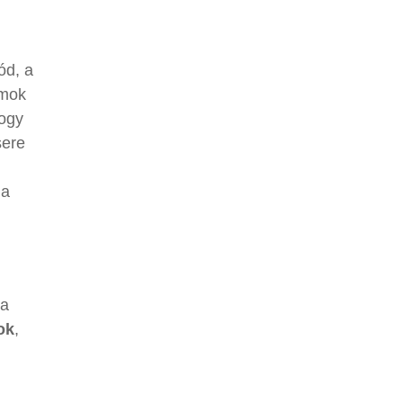
N
ód, a
umok
hogy
sere
 a
 a
ok
,