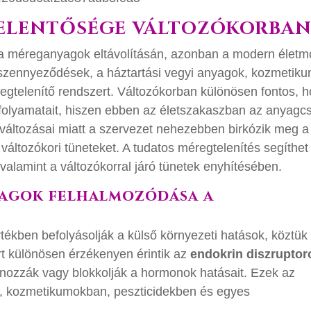
JELENTŐSÉGE VÁLTOZÓKORBA
 a méreganyagok eltávolításán, azonban a modern életm
i szennyeződések, a háztartási vegyi anyagok, kozmetik
egtelenítő rendszert. Változókorban különösen fontos, 
 folyamatait, hiszen ebben az életszakaszban az anyagc
 változásai miatt a szervezet nehezebben birkózik meg a
változókori tüneteket. A tudatos méregtelenítés segíthet
 valamint a változókorral járó tünetek enyhítésében.
agok felhalmozódása a
kben befolyásolják a külső környezeti hatások, köztük
t különösen érzékenyen érintik az
endokrin diszruptor
nozzák vagy blokkolják a hormonok hatásait. Ezek az
 kozmetikumokban, peszticidekben és egyes