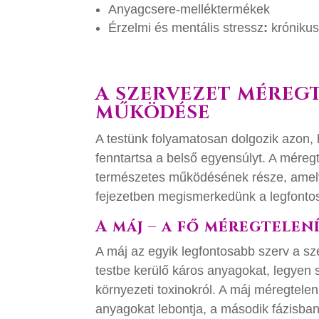
Anyagcsere-melléktermékek
Érzelmi és mentális stressz
:
krónikus
A SZERVEZET MÉREG
MŰKÖDÉSE
A testünk folyamatosan dolgozik azon, 
fenntartsa a belső egyensúlyt. A méreg
természetes működésének része, amelyb
fejezetben megismerkedünk a legfonto
A máj – a fő méregtelen
A máj az egyik legfontosabb szerv a sz
testbe kerülő káros anyagokat, legyen 
környezeti toxinokról. A máj méregtelen
anyagokat lebontja, a második fázisban