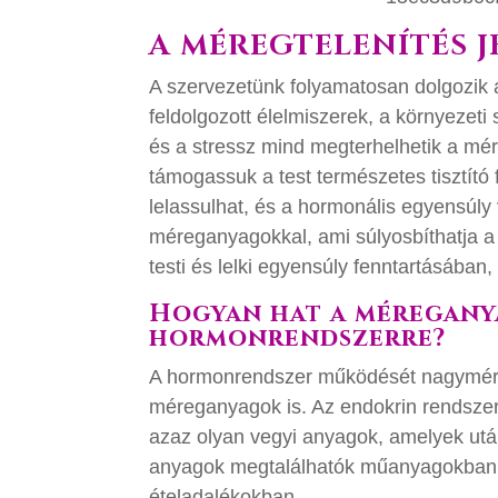
A MÉREGTELENÍTÉS 
A szervezetünk folyamatosan dolgozik
feldolgozott élelmiszerek, a környezet
és a stressz mind megterhelhetik a mér
támogassuk a test természetes tisztító
lelassulhat, és a hormonális egyensúly
méreganyagokkal, ami súlyosbíthatja a 
testi és lelki egyensúly fenntartásában,
Hogyan hat a méregany
hormonrendszerre?
A hormonrendszer működését nagymérté
méreganyagok is. Az endokrin rendszer
azaz olyan vegyi anyagok, amelyek utá
anyagok megtalálhatók műanyagokban,
ételadalékokban.