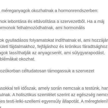
 a méreganyagok okozhatnak a hormonrendszerben:
ok lebontása és eltávolítása a szervezetből. Ha a máj
hormonok felhalmozódhatnak, ami hormonális
 gyulladásos folyamatokat indíthatnak el, ami hozzájár
ületi fájdalmakhoz, fejfájáshoz és krónikus fáradtsághoz
gok lassíthatják az anyagcserét, ami súlygyarapodást,
roblémákat okozhat.
ltozókorban céltudatosan támogassuk a szervezet
ásokkal teli időszak, amely során nemcsak a testünk, h
kulnak. A holisztikus szemlélet szerint az egészség nemc
es testi-lelki-szellemi egyensúly állapotát. A méregtelení
z.