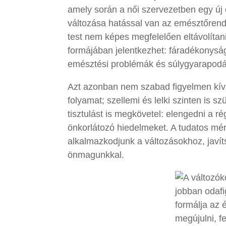
amely során a női szervezetben egy új
változása hatással van az emésztőrend
test nem képes megfelelően eltávolíta
formájában jelentkezhet: fáradékonysá
emésztési problémák és súlygyarapodás.
Azt azonban nem szabad figyelmen kívü
folyamat; szellemi és lelki szinten is s
tisztulást is megkövetel: elengedni a r
önkorlátozó hiedelmeket. A tudatos mé
alkalmazkodjunk a változásokhoz, javí
önmagunkkal.