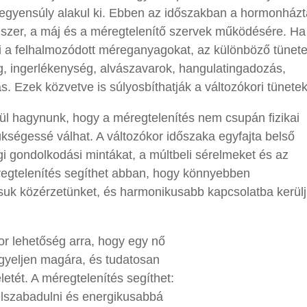
 egyensúly alakul ki. Ebben az időszakban a hormonházt
szer, a máj és a méregtelenítő szervek működésére. Ha
ni a felhalmozódott méreganyagokat, az különböző tünet
g, ingerlékenység, alvászavarok, hangulatingadozás,
 Ezek közvetve is súlyosbíthatják a változókori tünetek
l hagynunk, hogy a méregtelenítés nem csupán fizikai
zükségessé válhat. A változókor időszaka egyfajta belső
égi gondolkodási mintákat, a múltbeli sérelmeket és az
regtelenítés segíthet abban, hogy könnyebben
tsuk közérzetünket, és harmonikusabb kapcsolatba kerül