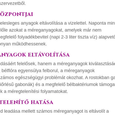
szervezetből.
központjai
felesleges anyagok eltávolítása a vizelettel. Naponta mi
 belőle azokat a méreganyagokat, amelyek már nem
elelő folyadékbevitel (napi 2-3 liter tiszta víz) alapvet
konyan működhessenek.
anyagok eltávolítása
dásáért felelősek, hanem a méreganyagok kiválasztásáér
bélflóra egyensúlya felborul, a méreganyagok
számos egészségügyi problémát okozhat. A rostokban g
 kiőrlésű gabonák) és a megfelelő bélbaktériumok támog
ik a méregtelenítési folyamatokat.
gtelenítő hatása
id leadása mellett számos méreganyagot is eltávolít a