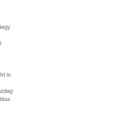
ntegy
ő
t is.
azdag
atása