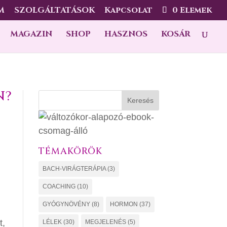
M
SZOLGÁLTATÁSOK
Kapcsolat
0 Elemek
MAGAZIN
SHOP
HASZNOS
KOSÁR
N?
Keresés
TÉMAKÖRÖK
BACH-VIRÁGTERÁPIA
(3)
COACHING
(10)
GYÓGYNÖVÉNY
(8)
HORMON
(37)
t,
LÉLEK
(30)
MEGJELENÉS
(5)