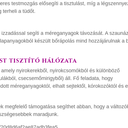
eres testmozgás elősegíti a tisztulást, míg a légszennye
terheli a tüdőt.
 izzadással segíti a méreganyagok távozását. A szaunáz
lapanyagokból készült bőrápolás mind hozzájárulnak a 
st tisztító hálózata
, amely nyirokerekből, nyirokcsomókból és különböző
ulákból, csecsemőmirigyből) áll. Fő feladata, hogy
dott méreganyagoktól, elhalt sejtektől, kórokozóktól és 
ek megfelelő támogatása segíthet abban, hogy a változó
észségesebbek maradjunk.