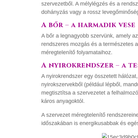
szervezetből. A mélylégzés és a rendsz
dohányzás vagy a rossz levegőminőség 
A bőr – a harmadik vese
A bőr a legnagyobb szervünk, amely az
rendszeres mozgás és a természetes a
méregtelenítő folyamataihoz.
A nyirokrendszer – a te
A nyirokrendszer egy összetett hálózat
nyirokszervekből (például lépből, mand
megtisztítsa a szervezetet a felhalmozó
káros anyagoktól.
A szervezet méregtelenítő rendszerein
időszakában is energikusabbak és eg