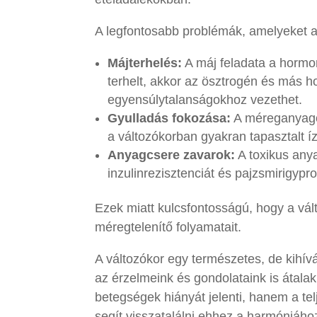
A legfontosabb problémák, amelyeket
Májterhelés:
A máj feladata a hormon
terhelt, akkor az ösztrogén és más 
egyensúlytalanságokhoz vezethet.
Gyulladás fokozása:
A méreganyagok
a változókorban gyakran tapasztalt íz
Anyagcsere zavarok:
A toxikus anya
inzulinrezisztenciát és pajzsmirigyp
Ezek miatt kulcsfontosságú, hogy a vá
méregtelenítő folyamatait.
A változókor egy természetes, de kihív
az érzelmeink és gondolataink is átala
betegségek hiányát jelenti, hanem a telj
segít visszatalálni ehhez a harmóniáho