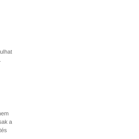
ulhat
.
anem
sak a
tés