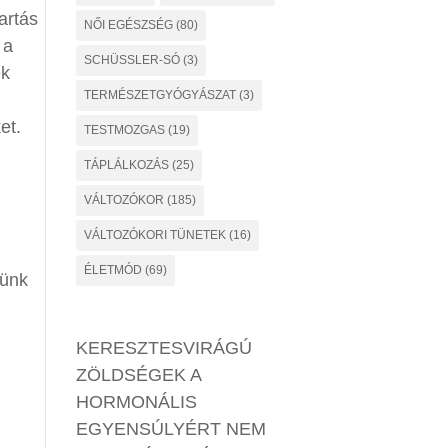
artás
NŐI EGÉSZSÉG
(80)
 a
SCHÜSSLER-SÓ
(3)
ek
TERMÉSZETGYÓGYÁSZAT
(3)
et.
TESTMOZGAS
(19)
TÁPLÁLKOZÁS
(25)
VÁLTOZÓKOR
(185)
VÁLTOZÓKORI TÜNETEK
(16)
ÉLETMÓD
(69)
jünk
KERESZTESVIRÁGÚ
ZÖLDSÉGEK A
HORMONÁLIS
EGYENSÚLYÉRT NEM