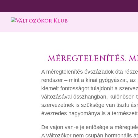
MÉREGTELENÍTÉS. 
A méregtelenítés évszázadok óta rész
rendszer – mint a kínai gyógyászat, a
kiemelt fontosságot tulajdonít a szerv
változásával összhangban, különösen t
szervezetnek is szüksége van tisztulás
évezredes hagyománya is a természette
De vajon van-e jelentősége a méregtel
A változókor nem csupán hormonális áta