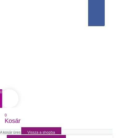
0
0
Kosár
A kosár üres
Vissza a shopba