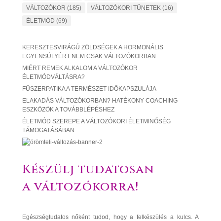
VÁLTOZÓKOR
(185)
VÁLTOZÓKORI TÜNETEK
(16)
ÉLETMÓD
(69)
KERESZTESVIRÁGÚ ZÖLDSÉGEK A HORMONÁLIS
EGYENSÚLYÉRT NEM CSAK VÁLTOZÓKORBAN
MIÉRT REMEK ALKALOM A VÁLTOZÓKOR
ÉLETMÓDVÁLTÁSRA?
FŰSZERPATIKA A TERMÉSZET IDŐKAPSZULÁJA
ELAKADÁS VÁLTOZÓKORBAN? HATÉKONY COACHING
ESZKÖZÖK A TOVÁBBLÉPÉSHEZ
ÉLETMÓD SZEREPE A VÁLTOZÓKORI ÉLETMINŐSÉG
TÁMOGATÁSÁBAN
Készülj tudatosan
a változókorra!
Egészségtudatos nőként tudod, hogy a felkészülés a kulcs. A