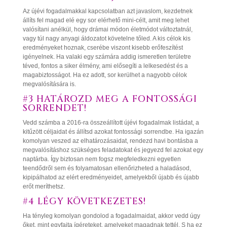
Az újévi fogadalmakkal kapcsolatban azt javaslom, kezdetnek
állíts fel magad elé egy sor elérhető mini-célt, amit meg lehet
valósítani anélkül, hogy drámai módon életmódot változtatnál,
vagy túl nagy anyagi áldozatot követelne tőled. A kis célok kis
eredményeket hoznak, cserébe viszont kisebb erőfeszítést
igényelnek. Ha valaki egy számára addig ismeretlen területre
téved, fontos a siker élmény, ami elősegíti a lelkesedést és a
magabiztosságot. Ha ez adott, sor kerülhet a nagyobb célok
megvalósítására is.
#3 HATÁROZD MEG A FONTOSSÁGI
SORRENDET!
Vedd számba a 2016-ra összeállított újévi fogadalmak listádat, a
kitűzött céljaidat és állítsd azokat fontossági sorrendbe. Ha igazán
komolyan veszed az elhatározásaidat, rendezd havi bontásba a
megvalósításhoz szükséges feladatokat és jegyezd fel azokat egy
naptárba. Így biztosan nem fogsz megfeledkezni egyetlen
teendődről sem és folyamatosan ellenőrizheted a haladásod,
kipipálhatod az elért eredményeidet, amelyekből újabb és újabb
erőt meríthetsz.
#4 LÉGY KÖVETKEZETES!
Ha tényleg komolyan gondolod a fogadalmaidat, akkor vedd úgy
őket, mint egyfajta ígéreteket, amelyeket magadnak tettél. S ha ez