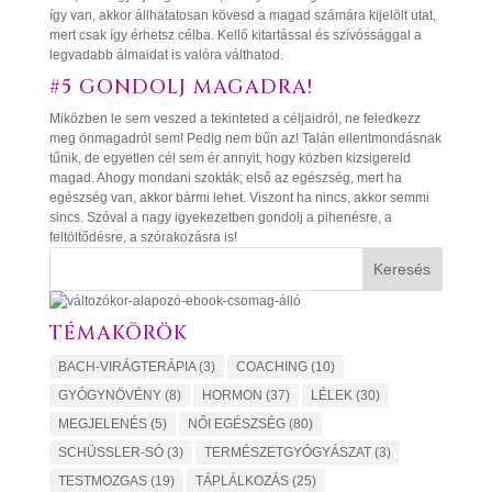
így van, akkor állhatatosan kövesd a magad számára kijelölt utat,
mert csak így érhetsz célba. Kellő kitartással és szívóssággal a
legvadabb álmaidat is valóra válthatod.
#5 GONDOLJ MAGADRA!
Miközben le sem veszed a tekinteted a céljaidról, ne feledkezz
meg önmagadról sem! Pedig nem bűn az! Talán ellentmondásnak
tűnik, de egyetlen cél sem ér annyit, hogy közben kizsigereld
magad. Ahogy mondani szokták; első az egészség, mert ha
egészség van, akkor bármi lehet. Viszont ha nincs, akkor semmi
sincs. Szóval a nagy igyekezetben gondolj a pihenésre, a
feltöltődésre, a szórakozásra is!
Keresés
TÉMAKÖRÖK
BACH-VIRÁGTERÁPIA
(3)
COACHING
(10)
GYÓGYNÖVÉNY
(8)
HORMON
(37)
LÉLEK
(30)
MEGJELENÉS
(5)
NŐI EGÉSZSÉG
(80)
SCHÜSSLER-SÓ
(3)
TERMÉSZETGYÓGYÁSZAT
(3)
TESTMOZGAS
(19)
TÁPLÁLKOZÁS
(25)