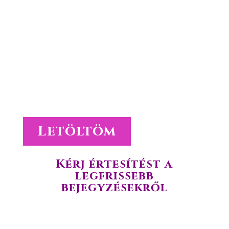
Nézz szét az ingyenes anyagaink között és válogass közöttük
kedvedre.
Tedd próbára a tudásod online tesztjeink segítségével.
Hasznosítsd a letölthető tanulmányokban leírtakat.
Letöltöm
Kérj értesítést a
legfrissebb
bejegyzésekről