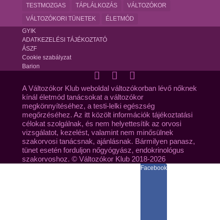
TESTMOZGAS
TÁPLÁLKOZÁS
VÁLTOZÓKOR
VÁLTOZÓKORI TÜNETEK
ÉLETMÓD
GYIK
ADATKEZELÉSI TÁJÉKOZTATÓ
ÁSZF
Cookie szabályzat
Barion
A Változókor Klub weboldal változókorban lévő nőknek
kínál életmód tanácsokat a változókor
megkönnyítéséhez, a testi-lelki egészség
megőrzéséhez. Az itt közölt információk tájékoztatási
célokat szolgálnak, és nem helyettesítik az orvosi
vizsgálatot, kezelést, valamint nem minősülnek
szakorvosi tanácsnak, ajánlásnak. Bármilyen panasz,
tünet esetén forduljon nőgyógyász, endokrinológus
szakorvoshoz. © Változókor Klub 2018-2026
Facebook