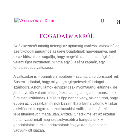
GONDOLATOK AZ ÚJÉVI
FOGADALMAKRÓL
Az év kezdetét mindig belengi az újdonság varázsa. Valószínűleg
azért kötődik januárhoz az újévi fogadalmak hagyománya, mert
ez az időszak azt sugallja, hogy megváltoztathatom a régit és
valami újba kezdhetek. Mintha egy új esélyt kapnék, egy
lehetőséget a változásra.
A változókor is – bármilyen meglepő – számtalan újdonságot rejt.
Sosem tudhatod, hogy milyen „meglepetéseket” tartogat
számodra. A hőhullámok egyszer csak nyomtalanul eltűnnek, de
jön helyettük valami más egészen addig, amíg a hormonszintek
újra stabilizálódnak. Ha Te is épp benne vagy, akkor tudod, hogy
ebben az időszakban mi nők kiszámíthatatlanná válunk. A fizikai
aktivitásunk is egyre rapszodikusabbá válik, ami hullámzó
teljesítményt von maga után. A fizikai tünetek mellett az érzelmi
hullámvasút miatt még szeszélyesebb a hangulatunk. A
gondolataink el-elkalandozhatnak és gyakran fejben sem
vagyunk ott igazán.