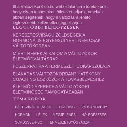
Itt a VáltozókorKlub.hu weboldalon arra törekszünk,
hogy olyan tanácsokat, ötleteket adjunk, amelyek
abban segítenek, hogy a változás a lehető
legkevesebb kellemetlenséggel járjon.
LEGUTÓBBI BEJEGYZÉSEK
KERESZTESVIRÁGÚ ZÖLDSÉGEK A
HORMONÁLIS EGYENSÚLYÉRT NEM CSAK
VÁLTOZÓKORBAN
MIÉRT REMEK ALKALOM A VÁLTOZÓKOR
ÉLETMÓDVÁLTÁSRA?
FŰSZERPATIKA A TERMÉSZET IDŐKAPSZULÁJA
ELAKADÁS VÁLTOZÓKORBAN? HATÉKONY
COACHING ESZKÖZÖK A TOVÁBBLÉPÉSHEZ
ÉLETMÓD SZEREPE A VÁLTOZÓKORI
ÉLETMINŐSÉG TÁMOGATÁSÁBAN
TÉMAKÖRÖK
BACH-VIRÁGTERÁPIA
COACHING
GYÓGYNÖVÉNY
HORMON
LÉLEK
MEGJELENÉS
NŐI EGÉSZSÉG
SCHÜSSLER-SÓ
TERMÉSZETGYÓGYÁSZAT