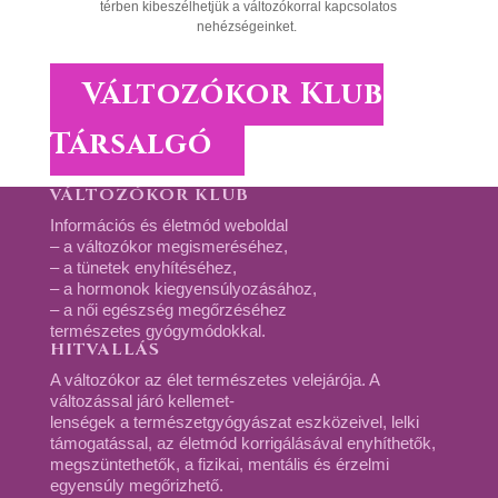
térben kibeszélhetjük a változókorral kapcsolatos
nehézségeinket.
Változókor Klub
Társalgó
VÁLTOZÓKOR KLUB
Információs és életmód weboldal
– a változókor megismeréséhez,
– a tünetek enyhítéséhez,
– a hormonok kiegyensúlyozásához,
– a női egészség megőrzéséhez
természetes gyógymódokkal.
HITVALLÁS
A változókor az élet természetes velejárója. A
változással járó kellemet-
lenségek a természetgyógyászat eszközeivel, lelki
támogatással, az életmód korrigálásával enyhíthetők,
megszüntethetők, a fizikai, mentális és érzelmi
egyensúly megőrizhető.