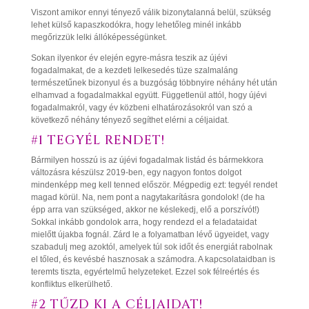
Viszont amikor ennyi tényező válik bizonytalanná belül, szükség
lehet külső kapaszkodókra, hogy lehetőleg minél inkább
megőrizzük lelki állóképességünket.
Sokan ilyenkor év elején egyre-másra teszik az újévi
fogadalmakat, de a kezdeti lelkesedés tüze szalmaláng
természetűnek bizonyul és a buzgóság többnyire néhány hét után
elhamvad a fogadalmakkal együtt. Függetlenül attól, hogy újévi
fogadalmakról, vagy év közbeni elhatározásokról van szó a
következő néhány tényező segíthet elérni a céljaidat.
#1 TEGYÉL RENDET!
Bármilyen hosszú is az újévi fogadalmak listád és bármekkora
változásra készülsz 2019-ben, egy nagyon fontos dolgot
mindenképp meg kell tenned először. Mégpedig ezt: tegyél rendet
magad körül. Na, nem pont a nagytakarításra gondolok! (de ha
épp arra van szükséged, akkor ne késlekedj, elő a porszívót!)
Sokkal inkább gondolok arra, hogy rendezd el a feladataidat
mielőtt újakba fognál. Zárd le a folyamatban lévő ügyeidet, vagy
szabadulj meg azoktól, amelyek túl sok időt és energiát rabolnak
el tőled, és kevésbé hasznosak a számodra. A kapcsolataidban is
teremts tiszta, egyértelmű helyzeteket. Ezzel sok félreértés és
konfliktus elkerülhető.
#2 TŰZD KI A CÉLJAIDAT!