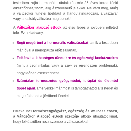
testedben zajló hormonális átalakulás már 35 éves korod körül
elkezdődhet, finom, alig észrevehető jelekkel. Ne várd meg, amíg
a változókor tünetei (például a hangulatingadozás, alvászavar
vagy a testsúlyváltozás) meglepnek!
A
Változókor alapozó eBook
az első lépés a jövőbeni jólléted
felé. Ez a kiadvány:
Segít megérteni a hormonális változásokat
, amik a testedben
már jóval a menopauza előtt zajlanak.
Felkészít a lehetséges tünetekre és egészségi kockázatokra
(mint a csontritkulás vagy a szív- és érrendszeri problémák),
hogy időben cselekedhess.
Számtalan természetes gyógymódot, terápiát és életmód
tippet ajánl
, amelyekkel már most is támogathatod a testedet és
megelőzheted a jövőbeni tüneteket.
Hrutka Inci természetgyógyász, egészség és wellness coach,
a Változókor Alapozó eBook szerzője
átfogó útmutatót kínál,
hogy felkészülten nézz szembe a változásokkal