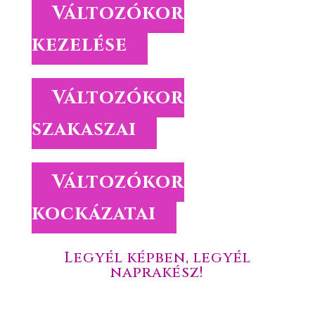
Változókor
kezelése
Változókor
szakaszai
Változókor
kockázatai
Legyél képben, legyél
naprakész!
Töltsd le az ingyenes anyagainkat!