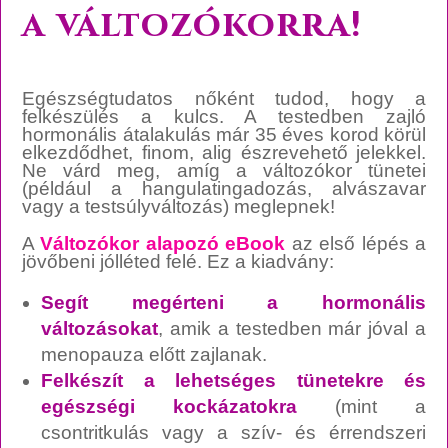
a változókorra!
Egészségtudatos nőként tudod, hogy a
felkészülés a kulcs. A testedben zajló
hormonális átalakulás már 35 éves korod körül
elkezdődhet, finom, alig észrevehető jelekkel.
Ne várd meg, amíg a változókor tünetei
(például a hangulatingadozás, alvászavar
vagy a testsúlyváltozás) meglepnek!
A
Változókor alapozó eBook
az első lépés a
jövőbeni jólléted felé. Ez a kiadvány:
Segít megérteni a hormonális
változásokat
, amik a testedben már jóval a
menopauza előtt zajlanak.
Felkészít a lehetséges tünetekre és
egészségi kockázatokra
(mint a
csontritkulás vagy a szív- és érrendszeri