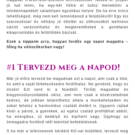
magával. A testi-lelki-szellemi felfrissüléssel. Neked is! Szuper
jó tud lenni, ha egy-két hétre el tudsz menekülni a
mindennapokból valamilyen egzotikus helyre. De ha erre nincs
lehetőséged, még nem kell lemondanod a felüdülésről! Egy kis
szervezéssel és néhány jó ötlettel az otthonodból wellness
oázist varázsolhatsz és megteremtheted a gondtalan
kikapcsolódás és feltöltődés bázisát.
Ezek a tippjeim arra, hogyan fordíts egy napot magadra –
főleg ha változókorban vagy!
#1 Tervezd meg a napod!
Már jó előre tervezd be magadnak ezt a napot, ami csak a tiéd,
és amit a saját töltekezésedre fordíthatsz. Ne gondold, hogy ez
önzés! Ezt verd ki a fejedből. Törődj magaddal és
kiegyensúlyozottabbá válsz, ami nem csak a közérzetednek
kedvez, de jobban teljesíthetsz általa a munkahelyeden és
sokat tehetsz a harmonikus családi életért is. Ugyanis rajtad
kívül a párod, a gyerekek, az egész család profitálhat abból,
ha energikus, jó kedélyű és kipihent vagy. Úgyhogy az
önmagadra fordított időt tekintsd befektetésnek.
S ha már a lelkiismereti kérdést KO-val kiütötted, tervezd meg