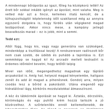
A mindennapi bőrápolás az igazi, főleg ha középkorú lettél! Az
érett bőr sokkal inkább igényli az ápolást, mint valaha. Meg is
vetted már azt a fincsi, kellemes illatú kencét, de a
túlhajszoltságtól képtelenség időt szakítanod még az annyira
egyszerű dolgokra is, hogy fürdés után végigkend magad
testápolóval. Akkor nincs mese, a kampány jellegű
beavatkozás marad – ez is jobb, mint a semmi.
Tedd ezt:
Attól függ, hogy kis, vagy nagy generálra van szükséged,
mindenképp a tisztítással kezdj! A rendszeresen radírozott bőr
nem csak szebb, de üdébb és puhább a tapintása is. Ezt
semmiképp se hagyd ki! Az arcradír mellett testradírt is
érdemes időnként bevetni, hogy tetőtől talpig
Mivel van időd, megengedhetsz magadnak egy tápláló
arcpakolást is. Amíg hat, helyezd magad kényelembe, hallgass
zenét és add át magad a pihenésnek. Gondolj arra, milyen
csodás lesz a bőröd a pakolástól. Utána elegendő egy
hidratálóval lágy, körkörös mozdulatokkal átmasszírozni.
A kéz és lábkörmök ápolását se hagyd ki. Áztatás, dörzsölés,
körömvágás és egy puhító krém hozzá tartozik a jó
közérzethez. A szőrtelenítés ennél kellemetlenebb, de