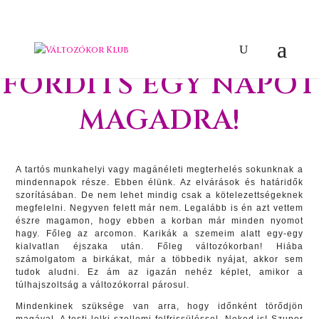
FORDÍTS EGY NAPOT
MAGADRA!
A tartós munkahelyi vagy magánéleti megterhelés sokunknak a
mindennapok része. Ebben élünk. Az elvárások és határidők
szorításában. De nem lehet mindig csak a kötelezettségeknek
megfelelni. Negyven felett már nem. Legalább is én azt vettem
észre magamon, hogy ebben a korban már minden nyomot
hagy. Főleg az arcomon. Karikák a szemeim alatt egy-egy
kialvatlan éjszaka után. Főleg változókorban! Hiába
számolgatom a birkákat, már a többedik nyájat, akkor sem
tudok aludni. Ez ám az igazán nehéz képlet, amikor a
túlhajszoltság a változókorral párosul.
Mindenkinek szüksége van arra, hogy időnként törődjön