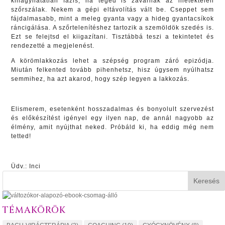
kihagyhatatlan fázis, ha téged is zavarnak az illetéktelen
szőrszálak. Nekem a gépi eltávolítás vált be. Cseppet sem
fájdalmasabb, mint a meleg gyanta vagy a hideg gyantacsíkok
ráncigálása. A szőrtelenítéshez tartozik a szemöldök szedés is.
Ezt se felejtsd el kiigazítani. Tisztábbá teszi a tekintetet és
rendezetté a megjelenést.
A körömlakkozás lehet a szépség program záró epizódja.
Miután felkented tovább pihenhetsz, hisz úgysem nyúlhatsz
semmihez, ha azt akarod, hogy szép legyen a lakkozás.
Elismerem, esetenként hosszadalmas és bonyolult szervezést
és előkészítést igényel egy ilyen nap, de annál nagyobb az
élmény, amit nyújthat neked. Próbáld ki, ha eddig még nem
tetted!
Üdv.: Inci
Keresés
TÉMAKÖRÖK