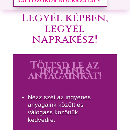
Változókor kockázatai
Legyél képben,
legyél
naprakész!
Töltsd le az
ingyenes
anyagainkat!
Nézz szét az ingyenes
anyagaink között és
válogass közöttük
kedvedre.