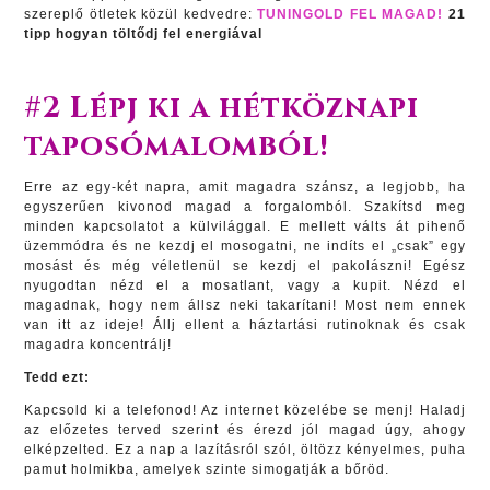
szereplő ötletek közül kedvedre:
TUNINGOLD FEL MAGAD!
21
tipp hogyan töltődj fel energiával
#2 Lépj ki a hétköznapi
taposómalomból!
Erre az egy-két napra, amit magadra szánsz, a legjobb, ha
egyszerűen kivonod magad a forgalomból. Szakítsd meg
minden kapcsolatot a külvilággal. E mellett válts át pihenő
üzemmódra és ne kezdj el mosogatni, ne indíts el „csak” egy
mosást és még véletlenül se kezdj el pakolászni! Egész
nyugodtan nézd el a mosatlant, vagy a kupit. Nézd el
magadnak, hogy nem állsz neki takarítani! Most nem ennek
van itt az ideje! Állj ellent a háztartási rutinoknak és csak
magadra koncentrálj!
Tedd ezt:
Kapcsold ki a telefonod! Az internet közelébe se menj! Haladj
az előzetes terved szerint és érezd jól magad úgy, ahogy
elképzelted. Ez a nap a lazításról szól, öltözz kényelmes, puha
pamut holmikba, amelyek szinte simogatják a bőröd.