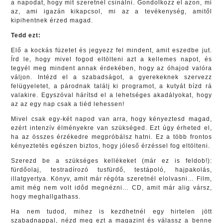
a napodat, hogy mit szeretnél csinálni. Gondolkozz el azon, mi
az, ami igazán kikapcsol, mi az a tevékenység, amitől
kipihentnek érzed magad.
Tedd ezt:
Elő a kockás füzetet és jegyezz fel mindent, amit eszedbe jut.
Írd le, hogy mivel fogod eltölteni azt a kellemes napot, és
tegyél meg mindent annak érdekében, hogy az óhajod valóra
váljon. Intézd el a szabadságot, a gyerekeknek szervezz
felügyeletet, a párodnak találj ki programot, a kutyát bízd rá
valakire. Egyszóval hárítsd el a lehetséges akadályokat, hogy
az az egy nap csak a tiéd lehessen!
Mivel csak egy-két napod van arra, hogy kényeztesd magad,
ezért intenzív élményekre van szükséged. Ezt úgy érheted el,
ha az összes érzékedre megpróbálsz hatni. Ez a több frontos
kényeztetés egészen biztos, hogy jóleső érzéssel fog eltölteni.
Szerezd be a szükséges kellékeket (már ez is feldob!):
fürdőolaj, testradírozó tusfürdő, testápoló, hajpakolás,
illatgyertya. Könyv, amit már régóta szeretnél elolvasni… Film,
amit még nem volt időd megnézni… CD, amit már alig vársz,
hogy meghallgathass.
Ha nem tudod, mihez is kezdhetnél egy hirtelen jött
szabadnappal, nézd meg ezt a magazint és válassz a benne