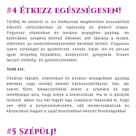
#4 Étkezz egészségesen!
Töltődj fel belülről is. Az életkornak megfelelően összeállított
étkezés változókorban az egészség és életerő alapja.
Fogyassz vitaminban és ásványi anyagban gazdag, de
kalóriában szegény könnyű ételeket, ami táplálja a tested,
miközben az emésztőrendszeredet kevésbé terheli. Fogyassz
nyers zöldséget és gyümölcsöt, csirkét, halat. No és persze
igyál rengeteg folyadékot; ásványvizet, gyógyteát, frissen
facsart zöldség- és gyümölcsleveket.
Tedd ezt:
Vásárolj tápláló, vitaminban és ásványi anyagokban gazdag
ételeket, vagy rendelj ebédet házhozszállítással. Van, aki
szeret főzni: kikapcsolódást jelent a számára és egy
lehetőséget arra, hogy kiélje a kreativitását. Ha te is közéjük
tartozol, akkor üss két legyet egy csapásra! Használd ki, hogy
van időd a konyhaművészetre, válj mesterszakáccsá és
kényeztesd magad a saját konyhádban készült finomságokkal
#5 Szépülj!