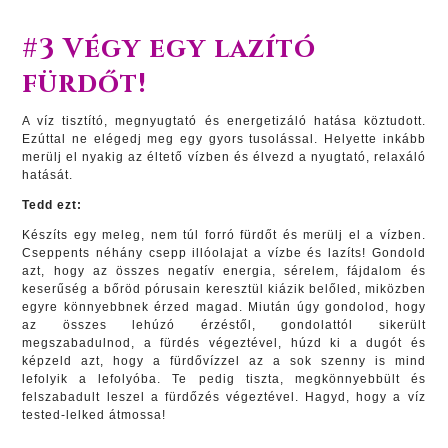
#3 Végy egy lazító
fürdőt!
A víz tisztító, megnyugtató és energetizáló hatása köztudott.
Ezúttal ne elégedj meg egy gyors tusolással. Helyette inkább
merülj el nyakig az éltető vízben és élvezd a nyugtató, relaxáló
hatását.
Tedd ezt:
Készíts egy meleg, nem túl forró fürdőt és merülj el a vízben.
Cseppents néhány csepp illóolajat a vízbe és lazíts! Gondold
azt, hogy az összes negatív energia, sérelem, fájdalom és
keserűség a bőröd pórusain keresztül kiázik belőled, miközben
egyre könnyebbnek érzed magad. Miután úgy gondolod, hogy
az összes lehúzó érzéstől, gondolattól sikerült
megszabadulnod, a fürdés végeztével, húzd ki a dugót és
képzeld azt, hogy a fürdővízzel az a sok szenny is mind
lefolyik a lefolyóba. Te pedig tiszta, megkönnyebbült és
felszabadult leszel a fürdőzés végeztével. Hagyd, hogy a víz
tested-lelked átmossa!