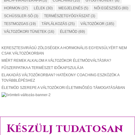
BACH-VIRÁGTERÁPIA
(3)
COACHING
(10)
GYÓGYNÖVÉNY
(8)
HORMON
(37)
LÉLEK
(30)
MEGJELENÉS
(5)
NŐI EGÉSZSÉG
(80)
SCHÜSSLER-SÓ
(3)
TERMÉSZETGYÓGYÁSZAT
(3)
TESTMOZGAS
(19)
TÁPLÁLKOZÁS
(25)
VÁLTOZÓKOR
(185)
VÁLTOZÓKORI TÜNETEK
(16)
ÉLETMÓD
(69)
KERESZTESVIRÁGÚ ZÖLDSÉGEK A HORMONÁLIS EGYENSÚLYÉRT NEM
CSAK VÁLTOZÓKORBAN
MIÉRT REMEK ALKALOM A VÁLTOZÓKOR ÉLETMÓDVÁLTÁSRA?
FŰSZERPATIKA A TERMÉSZET IDŐKAPSZULÁJA
ELAKADÁS VÁLTOZÓKORBAN? HATÉKONY COACHING ESZKÖZÖK A
TOVÁBBLÉPÉSHEZ
ÉLETMÓD SZEREPE A VÁLTOZÓKORI ÉLETMINŐSÉG TÁMOGATÁSÁBAN
Készülj tudatosan