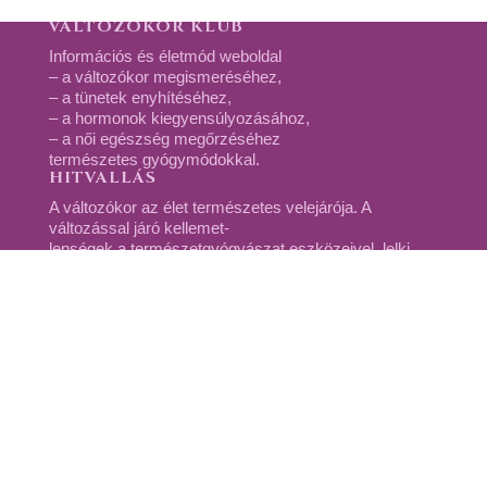
VÁLTOZÓKOR KLUB
Információs és életmód weboldal
– a változókor megismeréséhez,
– a tünetek enyhítéséhez,
– a hormonok kiegyensúlyozásához,
– a női egészség megőrzéséhez
természetes gyógymódokkal.
HITVALLÁS
A változókor az élet természetes velejárója. A
változással járó kellemet-
lenségek a természetgyógyászat eszközeivel, lelki
támogatással, az életmód korrigálásával enyhíthetők,
megszüntethetők, a fizikai, mentális és érzelmi
egyensúly megőrizhető.
Itt a VáltozókorKlub.hu weboldalon arra törekszünk,
hogy olyan tanácsokat, ötleteket adjunk, amelyek
abban segítenek, hogy a változás a lehető
legkevesebb kellemetlenséggel járjon.
LEGUTÓBBI BEJEGYZÉSEK
KERESZTESVIRÁGÚ ZÖLDSÉGEK A
HORMONÁLIS EGYENSÚLYÉRT NEM CSAK