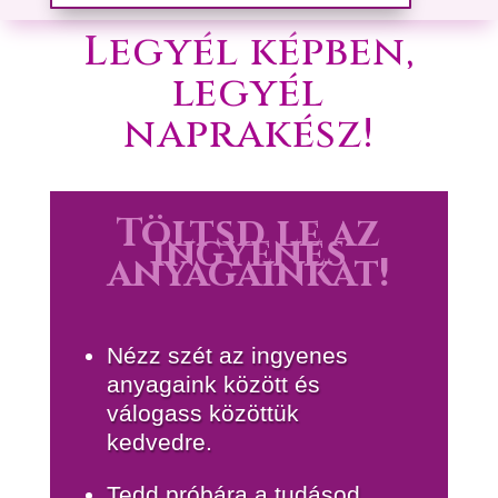
Legyél képben,
legyél
naprakész!
Töltsd le az
ingyenes
anyagainkat!
Nézz szét az ingyenes
anyagaink között és
válogass közöttük
kedvedre.
Tedd próbára a tudásod