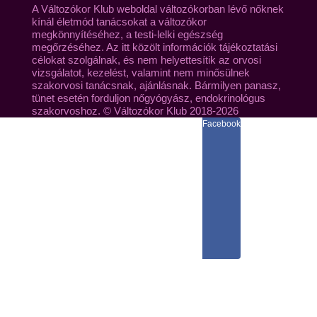
A Változókor Klub weboldal változókorban lévő nőknek
kínál életmód tanácsokat a változókor
megkönnyítéséhez, a testi-lelki egészség
megőrzéséhez. Az itt közölt információk tájékoztatási
célokat szolgálnak, és nem helyettesítik az orvosi
vizsgálatot, kezelést, valamint nem minősülnek
szakorvosi tanácsnak, ajánlásnak. Bármilyen panasz,
tünet esetén forduljon nőgyógyász, endokrinológus
szakorvoshoz. © Változókor Klub 2018-2026
Facebook