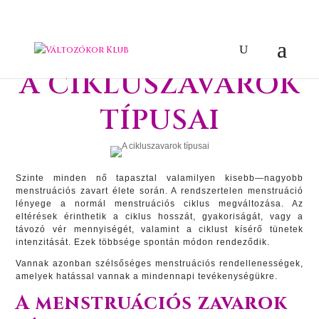
A CIKLUSZAVAROK
TÍPUSAI
Szinte minden nő tapasztal valamilyen kisebb—nagyobb
menstruációs zavart élete során. A rendszertelen menstruáció
lényege a normál menstruációs ciklus megváltozása. Az
eltérések érinthetik a ciklus hosszát, gyakoriságát, vagy a
távozó vér mennyiségét, valamint a ciklust kísérő tünetek
intenzitását. Ezek többsége spontán módon rendeződik.
Vannak azonban szélsőséges menstruációs rendellenességek,
amelyek hatással vannak a mindennapi tevékenységükre.
A menstruációs zavarok