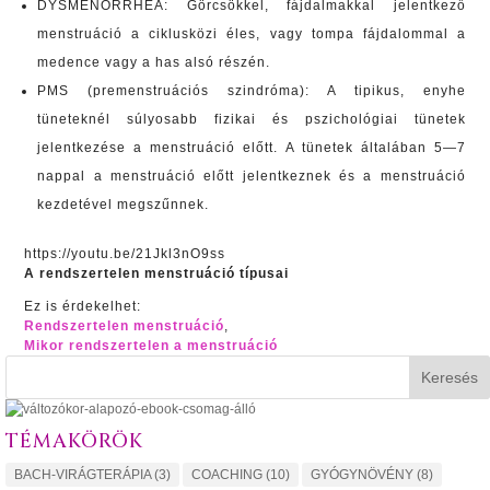
DYSMENORRHEA: Görcsökkel, fájdalmakkal jelentkező
menstruáció a ciklusközi éles, vagy tompa fájdalommal a
medence vagy a has alsó részén.
PMS (premenstruációs szindróma): A tipikus, enyhe
tüneteknél súlyosabb fizikai és pszichológiai tünetek
jelentkezése a menstruáció előtt. A tünetek általában 5—7
nappal a menstruáció előtt jelentkeznek és a menstruáció
kezdetével megszűnnek.
https://youtu.be/21Jkl3nO9ss
A rendszertelen menstruáció típusai
Ez is érdekelhet:
Rendszertelen menstruáció
,
Mikor rendszertelen a menstruáció
Keresés
TÉMAKÖRÖK
BACH-VIRÁGTERÁPIA
(3)
COACHING
(10)
GYÓGYNÖVÉNY
(8)