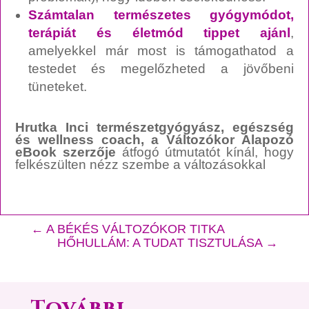
Számtalan természetes gyógymódot,
terápiát és életmód tippet ajánl
,
amelyekkel már most is támogathatod a
testedet és megelőzheted a jövőbeni
tüneteket.
Hrutka Inci természetgyógyász, egészség
és wellness coach, a Változókor Alapozó
eBook szerzője
átfogó útmutatót kínál, hogy
felkészülten nézz szembe a változásokkal
←
A BÉKÉS VÁLTOZÓKOR TITKA
HŐHULLÁM: A TUDAT TISZTULÁSA
→