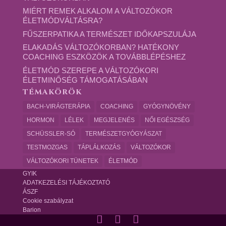
MIÉRT REMEK ALKALOM A VÁLTOZÓKOR
ÉLETMÓDVÁLTÁSRA?
FŰSZERPATIKA A TERMÉSZET IDŐKAPSZULÁJA
ELAKADÁS VÁLTOZÓKORBAN? HATÉKONY
COACHING ESZKÖZÖK A TOVÁBBLÉPÉSHEZ
ÉLETMÓD SZEREPE A VÁLTOZÓKORI
ÉLETMINŐSÉG TÁMOGATÁSÁBAN
TÉMAKÖRÖK
BACH-VIRÁGTERÁPIA
COACHING
GYÓGYNÖVÉNY
HORMON
LÉLEK
MEGJELENÉS
NŐI EGÉSZSÉG
SCHÜSSLER-SÓ
TERMÉSZETGYÓGYÁSZAT
TESTMOZGAS
TÁPLÁLKOZÁS
VÁLTOZÓKOR
VÁLTOZÓKORI TÜNETEK
ÉLETMÓD
GYIK
ADATKEZELÉSI TÁJÉKOZTATÓ
ÁSZF
Cookie szabályzat
Barion