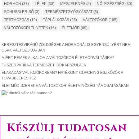
HORMON
(37)
LÉLEK
(30)
MEGJELENÉS
(5)
NŐI EGÉSZSÉG
(80)
SCHÜSSLER-SÓ
(3)
TERMÉSZETGYÓGYÁSZAT
(3)
TESTMOZGAS
(19)
TÁPLÁLKOZÁS
(25)
VÁLTOZÓKOR
(185)
VÁLTOZÓKORI TÜNETEK
(16)
ÉLETMÓD
(69)
KERESZTESVIRÁGÚ ZÖLDSÉGEK A HORMONÁLIS EGYENSÚLYÉRT NEM
CSAK VÁLTOZÓKORBAN
MIÉRT REMEK ALKALOM A VÁLTOZÓKOR ÉLETMÓDVÁLTÁSRA?
FŰSZERPATIKA A TERMÉSZET IDŐKAPSZULÁJA
ELAKADÁS VÁLTOZÓKORBAN? HATÉKONY COACHING ESZKÖZÖK A
TOVÁBBLÉPÉSHEZ
ÉLETMÓD SZEREPE A VÁLTOZÓKORI ÉLETMINŐSÉG TÁMOGATÁSÁBAN
Készülj tudatosan