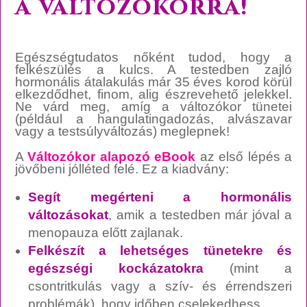
a változókorra!
Egészségtudatos nőként tudod, hogy a
felkészülés a kulcs. A testedben zajló
hormonális átalakulás már 35 éves korod körül
elkezdődhet, finom, alig észrevehető jelekkel.
Ne várd meg, amíg a változókor tünetei
(például a hangulatingadozás, alvászavar
vagy a testsúlyváltozás) meglepnek!
A
Változókor alapozó eBook
az első lépés a
jövőbeni jólléted felé. Ez a kiadvány:
Segít megérteni a hormonális
változásokat
, amik a testedben már jóval a
menopauza előtt zajlanak.
Felkészít a lehetséges tünetekre és
egészségi kockázatokra
(mint a
csontritkulás vagy a szív- és érrendszeri
problémák), hogy időben cselekedhess.