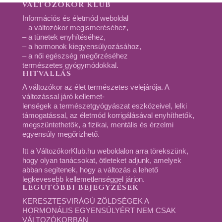
VÁLTOZÓKOR KLUB
Információs és életmód weboldal
– a változókor megismeréséhez,
– a tünetek enyhítéséhez,
– a hormonok kiegyensúlyozásához,
– a női egészség megőrzéséhez
természetes gyógymódokkal.
HITVALLÁS
A változókor az élet természetes velejárója. A
változással járó kellemet-
lenségek a természetgyógyászat eszközeivel, lelki
támogatással, az életmód korrigálásával enyhíthetők,
megszüntethetők, a fizikai, mentális és érzelmi
egyensúly megőrizhető.
Itt a VáltozókorKlub.hu weboldalon arra törekszünk,
hogy olyan tanácsokat, ötleteket adjunk, amelyek
abban segítenek, hogy a változás a lehető
legkevesebb kellemetlenséggel járjon.
LEGUTÓBBI BEJEGYZÉSEK
KERESZTESVIRÁGÚ ZÖLDSÉGEK A
HORMONÁLIS EGYENSÚLYÉRT NEM CSAK
VÁLTOZÓKORBAN