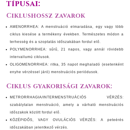
típusai:
Ciklushossz zavarok
AMENORRHEA: A menstruáció elmaradása, egy vagy több
ciklus kiesése a termékeny években. Természetes módon a
terhesség és a szoptatás időszakában fordul elő.
POLYMENORRHEA: sűrű, 21 napos, vagy annál rövidebb
intervallumú ciklusok.
OLIGOMENORRHEA: ritka, 35 napot meghaladó (esetenként
enyhe vérzéssel járó) menstruációs periódusok.
Ciklus gyakorisági zavarok:
METRORRHAGIA/INTERMENSTRUÁCIÓS VÉRZÉS:
szabálytalan menstruáció, amely a várható menstruációs
időszakok között fordul elő.
KÖZÉPIDŐS, VAGY OVULÁCIÓS VÉRZÉS: A peteérés
időszakában jelentkező vérzés.